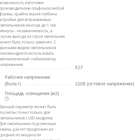
возможность изготовки
производителем плафонов любой
формы, крайне малая глубина
встройки для встраиваемых
светильников (иногда до 1 см).
Минусы - незаменяемость, в
случае выхода из строя светильник
может быть только заменен. С
данными видом светильников
рекомендуется использовать
автоматический стабилизатор
напряжения.
E27
Рабочее напряжение
(Вольт)
220В (сетевое напряжение)
Площадь освещения (м2)
Данный параметр может быть
посчитан точно только для
светильников с LED модулем.
Для светильника под сменные
лампы, расчет предложен из
средних по мощности