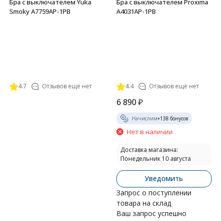
Бра с выключателем Yuka
Бра с выключателем Proxima
Smoky A7759AP-1PB
A4031AP-1PB
4.7
Отзывов ещё нет
4.4
Отзывов ещё нет
6 890
₽
Начислим
+
138
бонусов
Нет в наличии
Доставка магазина:
Понедельник 10 августа
Уведомить
Запрос о поступлении
товара на склад
Ваш запрос успешно