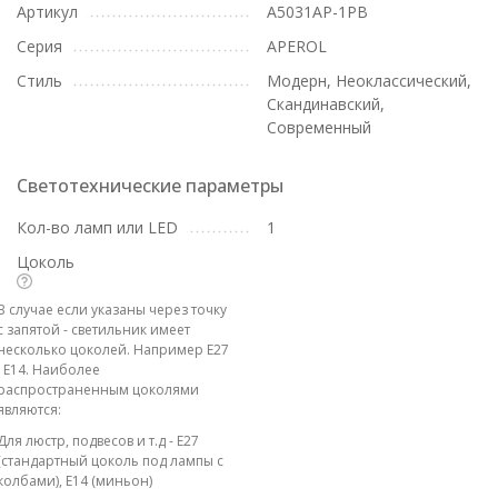
Артикул
A5031AP-1PB
Серия
APEROL
Стиль
Модерн, Неоклассический,
Скандинавский,
Современный
Светотехнические параметры
Кол-во ламп или LED
1
Цоколь
В случае если указаны через точку
с запятой - светильник имеет
несколько цоколей. Например E27
; E14. Наиболее
распространенным цоколями
являются:
Для люстр, подвесов и т.д - E27
(стандартный цоколь под лампы с
колбами), E14 (миньон)