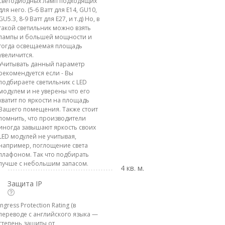
светодиодных ламп подходящих
для него. (5-6 Ватт для E14, GU10,
GU5.3, 8-9 Ватт для E27, и т.д) Но, в
такой светильник можно взять
лампы и большей мощности и
тогда освещаемая площадь
увеличится.
Учитывать данный параметр
рекомендуется если - Вы
подбираете светильник с LED
модулем и не уверены что его
хватит по яркости на площадь
Вашего помещения. Также стоит
помнить, что производители
иногда завышают яркость своих
LED модулей не учитывая,
например, поглощение света
плафоном. Так что подбирать
лучше с небольшим запасом.
4 кв. м.
Защита IP
Ingress Protection Rating (в
переводе с английского языка —
степень защиты от