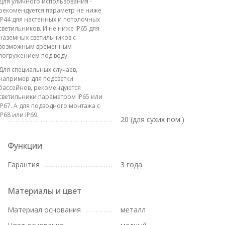
Для уличного использования -
рекомендуется параметр не ниже
IP44 для настенных и потолочных
светильников. И не ниже IP65 для
наземных светильников с
возможным временным
погружением под воду.
Для специальных случаев,
например для подсветки
бассейнов, рекомендуются
светильники параметром IP65 или
IP67. А для подводного монтажа с
IP68 или IP69.
20 (для сухих пом.)
Функции
Гарантия
3 года
Материалы и цвет
Материал основания
металл