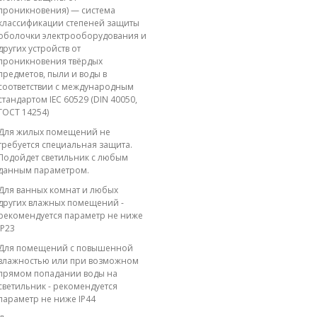
проникновения) — система
классификации степеней защиты
оболочки электрооборудования и
других устройств от
проникновения твёрдых
предметов, пыли и воды в
соответствии с международным
стандартом IEC 60529 (DIN 40050,
ГОСТ 14254)
Для жилых помещений не
требуется специальная защита.
Подойдет светильник с любым
данным параметром.
Для ванных комнат и любых
других влажных помещений -
рекомендуется параметр не ниже
IP23
Для помещений с повышенной
влажностью или при возможном
прямом попадании воды на
светильник - рекомендуется
параметр не ниже IP44