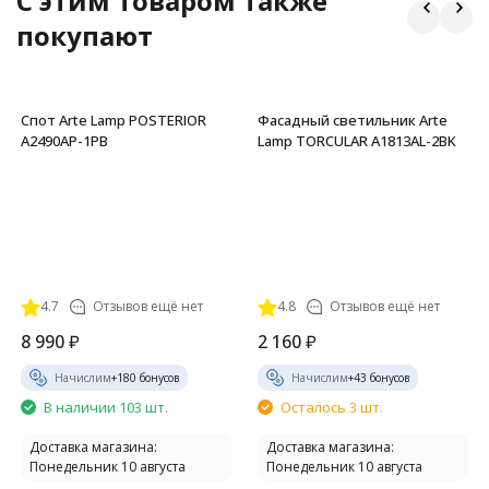
C этим товаром также
покупают
Спот Arte Lamp POSTERIOR
Фасадный светильник Arte
A2490AP-1PB
Lamp TORCULAR A1813AL-2BK
4.7
Отзывов ещё нет
4.8
Отзывов ещё нет
8 990
₽
2 160
₽
Начислим
+
180
бонусов
Начислим
+
43
бонусов
В наличии 103 шт.
Осталось 3 шт.
Доставка магазина:
Доставка магазина:
Понедельник 10 августа
Понедельник 10 августа