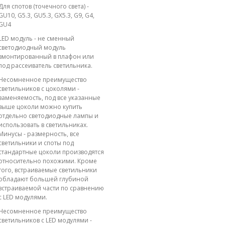
Для спотов (точечного света) -
GU10, G5.3, GU5.3, GX5.3, G9, G4,
GU4
LED модуль - не сменный
светодиодный модуль
вмонтированный в плафон или
под рассеиватель светильника.
Несомненное преимущество
светильников с цоколями -
заменяемость, под все указанные
выше цоколи можно купить
отдельно светодиодные лампы и
использовать в светильниках.
Минусы - размерность, все
светильники и споты под
стандартные цоколи производятся
относительно похожими. Кроме
того, встраиваемые светильники
обладают большей глубиной
встраиваемой части по сравнению
с LED модулями.
Несомненное преимущество
светильников с LED модулями -