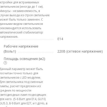
встройки для встраиваемых
светильников (иногда до 1 см).
Минусы - незаменяемость, в
случае выхода из строя светильник
может быть только заменен. С
данными видом светильников
рекомендуется использовать
автоматический стабилизатор
напряжения.
E14
Рабочее напряжение
(Вольт)
220В (сетевое напряжение)
Площадь освещения (м2)
Данный параметр может быть
посчитан точно только для
светильников с LED модулем.
Для светильника под сменные
лампы, расчет предложен из
средних по мощности
светодиодных ламп подходящих
для него. (5-6 Ватт для E14, GU10,
GU5.3, 8-9 Ватт для E27, и т.д) Но, в