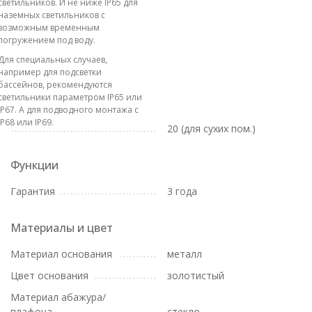
светильников. И не ниже IP65 для
наземных светильников с
возможным временным
погружением под воду.
Для специальных случаев,
например для подсветки
бассейнов, рекомендуются
светильники параметром IP65 или
IP67. А для подводного монтажа с
IP68 или IP69.
20 (для сухих пом.)
Функции
Гарантия
3 года
Материалы и цвет
Материал основания
металл
Цвет основания
золотистый
Материал абажура/
плафона
стекло