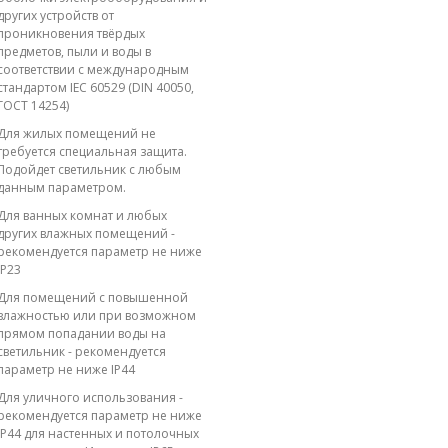
других устройств от
проникновения твёрдых
предметов, пыли и воды в
соответствии с международным
стандартом IEC 60529 (DIN 40050,
ГОСТ 14254)
Для жилых помещений не
требуется специальная защита.
Подойдет светильник с любым
данным параметром.
Для ванных комнат и любых
других влажных помещений -
рекомендуется параметр не ниже
IP23
Для помещений с повышенной
влажностью или при возможном
прямом попадании воды на
светильник - рекомендуется
параметр не ниже IP44
Для уличного использования -
рекомендуется параметр не ниже
IP44 для настенных и потолочных