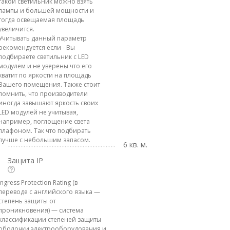
такой светильник можно взять
лампы и большей мощности и
тогда освещаемая площадь
увеличится.
Учитывать данный параметр
рекомендуется если - Вы
подбираете светильник с LED
модулем и не уверены что его
хватит по яркости на площадь
Вашего помещения. Также стоит
помнить, что производители
иногда завышают яркость своих
LED модулей не учитывая,
например, поглощение света
плафоном. Так что подбирать
лучше с небольшим запасом.
6 кв. м.
Защита IP
Ingress Protection Rating (в
переводе с английского языка —
степень защиты от
проникновения) — система
классификации степеней защиты
оболочки электрооборудования и