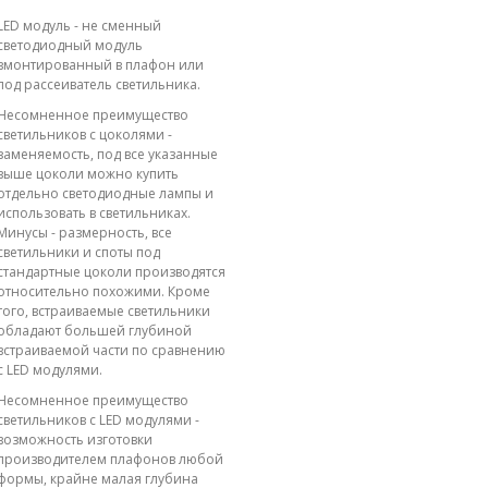
LED модуль - не сменный
светодиодный модуль
вмонтированный в плафон или
под рассеиватель светильника.
Несомненное преимущество
светильников с цоколями -
заменяемость, под все указанные
выше цоколи можно купить
отдельно светодиодные лампы и
использовать в светильниках.
Минусы - размерность, все
светильники и споты под
стандартные цоколи производятся
относительно похожими. Кроме
того, встраиваемые светильники
обладают большей глубиной
встраиваемой части по сравнению
с LED модулями.
Несомненное преимущество
светильников с LED модулями -
возможность изготовки
производителем плафонов любой
формы, крайне малая глубина