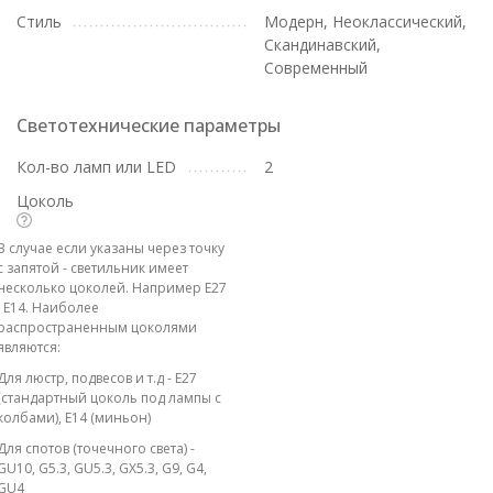
Стиль
Модерн, Неоклассический,
Скандинавский,
Современный
Светотехнические параметры
Кол-во ламп или LED
2
Цоколь
В случае если указаны через точку
с запятой - светильник имеет
несколько цоколей. Например E27
; E14. Наиболее
распространенным цоколями
являются:
Для люстр, подвесов и т.д - E27
(стандартный цоколь под лампы с
колбами), E14 (миньон)
Для спотов (точечного света) -
GU10, G5.3, GU5.3, GX5.3, G9, G4,
GU4