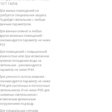
ГОСТ 14254)
Для жилых помещений не
требуется специальная защита.
Подойдет светильник с любым
данным параметром.
Для ванных комнат и любых
других влажных помещений -
рекомендуется параметр не ниже
IP23
Для помещений с повышенной
влажностью или при возможном
прямом попадании воды на
светильник - рекомендуется
параметр не ниже IP44
Для уличного использования -
рекомендуется параметр не ниже
IP44 для настенных и потолочных
светильников. И не ниже IP65 для
наземных светильников с
возможным временным
погружением под воду.
Для специальных случаев,