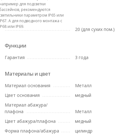
например для подсветки
бассейнов, рекомендуются
светильники параметром IP65 или
IP67. А для подводного монтажа с
IP68 или IP69.
20 (для сухих пом.)
Функции
Гарантия
3 года
Материалы и цвет
Материал основания
Металл
Цвет основания
медный
Материал абажура/
плафона
Металл
Цвет абажура/плафона
медный
Форма плафона/абажура
цилиндр