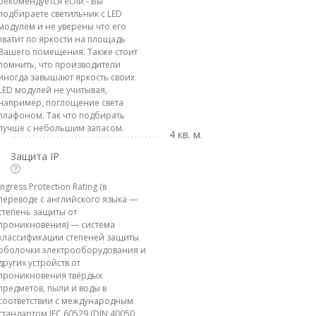
рекомендуется если - Вы
подбираете светильник с LED
модулем и не уверены что его
хватит по яркости на площадь
Вашего помещения. Также стоит
помнить, что производители
иногда завышают яркость своих
LED модулей не учитывая,
например, поглощение света
плафоном. Так что подбирать
лучше с небольшим запасом.
4 кв. м.
Защита IP
Ingress Protection Rating (в
переводе с английского языка —
степень защиты от
проникновения) — система
классификации степеней защиты
оболочки электрооборудования и
других устройств от
проникновения твёрдых
предметов, пыли и воды в
соответствии с международным
стандартом IEC 60529 (DIN 40050,