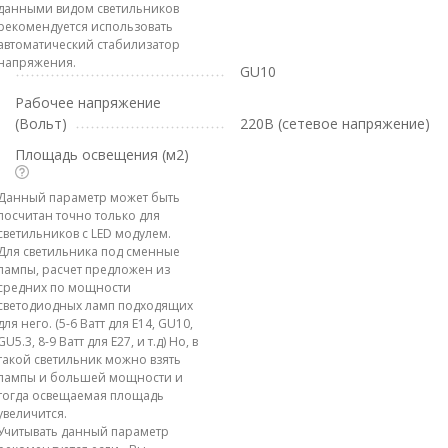
данными видом светильников
рекомендуется использовать
автоматический стабилизатор
напряжения.
GU10
Рабочее напряжение
(Вольт)
220В (сетевое напряжение)
Площадь освещения (м2)
Данный параметр может быть
посчитан точно только для
светильников с LED модулем.
Для светильника под сменные
лампы, расчет предложен из
средних по мощности
светодиодных ламп подходящих
для него. (5-6 Ватт для E14, GU10,
GU5.3, 8-9 Ватт для E27, и т.д) Но, в
такой светильник можно взять
лампы и большей мощности и
тогда освещаемая площадь
увеличится.
Учитывать данный параметр