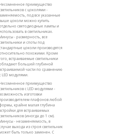
Несомненное преимущество
светильников с цоколями -
заменяемость, под все указанные
выше цоколи можно купить
отдельно светодиодные лампы и
использовать в светильниках.
Минусы - размерность, все
светильники и споты под
стандартные цоколи производятся
относительно похожими. Кроме
того, встраиваемые светильники
обладают большей глубиной
встраиваемой части по сравнению
с LED модулями.
Несомненное преимущество
светильников с LED модулями -
возможность изготовки
производителем плафонов любой
формы, крайне малая глубина
встройки для встраиваемых
светильников (иногда до 1 см).
Минусы - незаменяемость, в
случае выхода из строя светильник
может быть только заменен. С