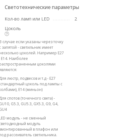
Светотехнические параметры
Кол-во ламп или LED
2
Цоколь
В случае если указаны через точку
с запятой - светильник имеет
несколько цоколей. Например E27
; E14. Наиболее
распространенным цоколями
являются:
Для люстр, подвесов и т.д - E27
(стандартный цоколь под лампы с
колбами), E14 (миньон)
Для спотов (точечного света) -
GU10, G5.3, GU5.3, GX5.3, G9, G4,
GU4
LED модуль - не сменный
светодиодный модуль
вмонтированный в плафон или
под рассеиватель светильника.