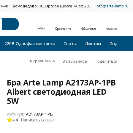
34-40
Домодедово Каширское Шоссе 7А оф 205
info@arte-lamp.ru
Войти
Сравнение
Избранное
Корзина
220В Однофазные треки
Споты
Люстры
Подвесные
К сравнению
В избранное
Поделиться
Бра Arte Lamp A2173AP-1PB
Albert светодиодная LED
5W
Артикул:
A2173AP-1PB
4.4
Написать отзыв