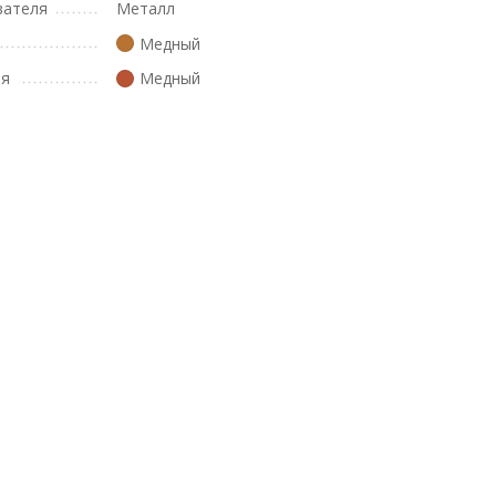
вателя
Металл
Медный
ля
Медный