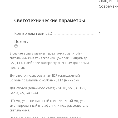
Скандинав
Современ
Светотехнические параметры
Кол-во ламп или LED
1
Цоколь
В случае если указаны через точку с запятой -
светильник имеет несколько цоколей. Например
E27 ; E14. Наиболее распространенным цоколями
являются:
Для люстр, подвесов и т.д - E27 (стандартный
цоколь под лампы с колбами), E14 (миньон)
Для спотов (точечного света) - GU10, G5.3, GU5.3,
GX5.3, G9, G4, GU4
LED модуль - не сменный светодиодный модуль
вмонтированный в плафон или под рассеиватель
светильника.