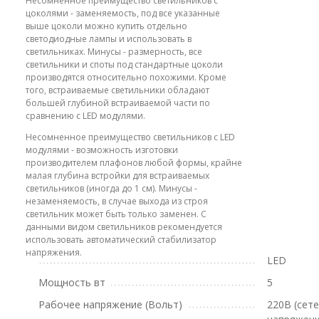
Несомненное преимущество светильников с
цоколями - заменяемость, под все указанные
выше цоколи можно купить отдельно
светодиодные лампы и использовать в
светильниках. Минусы - размерность, все
светильники и споты под стандартные цоколи
производятся относительно похожими. Кроме
того, встраиваемые светильники обладают
большей глубиной встраиваемой части по
сравнению с LED модулями.
Несомненное преимущество светильников с LED
модулями - возможность изготовки
производителем плафонов любой формы, крайне
малая глубина встройки для встраиваемых
светильников (иногда до 1 см). Минусы -
незаменяемость, в случае выхода из строя
светильник может быть только заменен. С
данными видом светильников рекомендуется
использовать автоматический стабилизатор
напряжения.
LED
Мощность вт
5
Рабочее напряжение (Вольт)
220В (сет