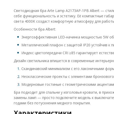
Светодиодная бра Arte Lamp A2173AP-1PB Albert — стил
себе функциональность и эстетику. Её компактные габа
света 4000K создаст комфортную атмосферу для работы
Особенности бра Albert:
Энергоэффективная LED-начинка мощностью 5W обес
Металлический плафон с защитой IP20 устойчив к п
Индекс цветопередачи CRI ≥85 гарантирует естестве
Дизайн светильника впишется в современные интерьерн
Скандинавский минимализм с его лаконичными фор
Неоклассические проекты с элементами бронзового
Модерновые гостиные с геометрическими акцентам
Бра подходит для спальни у изголовья кровати, в прихо
замены ламп — просто подключите модель к выключател
годами без потускнения медного покрытия.
Характеристики