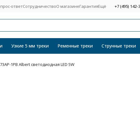
прос-ответ
Сотрудничество
О магазине
Гарантия
Ещё
+7 (495) 142-
и
Узкие 5 мм треки
Ременные треки
Струнные треки
173AP-1PB Albert светодиодная LED 5W