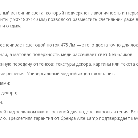
ьный источник света, который подчеркнет лаконичность интерь
риты (190×180×140 мм) позволяют разместить светильник даже 
 и отдыха.
печивает световой поток 475 Лм — этого достаточно для лока
ыли, а матовая поверхность меди рассеивает свет без бликов.
нную передачу оттенков: текстуры декора, картины или текста 
ые решения. Универсальный медный акцент дополнит:
мами;
 декора;
и.
жей над зеркалом или в гостиной для подсветки зоны чтения. В
ю. Трёхлетняя гарантия от бренда Arte Lamp подтверждает кач