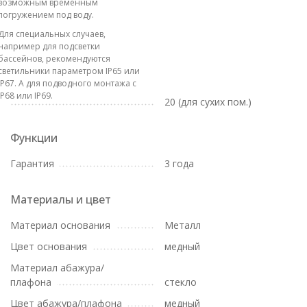
возможным временным
погружением под воду.
Для специальных случаев,
например для подсветки
бассейнов, рекомендуются
светильники параметром IP65 или
IP67. А для подводного монтажа с
IP68 или IP69.
20 (для сухих пом.)
Функции
Гарантия
3 года
Материалы и цвет
Материал основания
Металл
Цвет основания
медный
Материал абажура/
плафона
стекло
Цвет абажура/плафона
медный