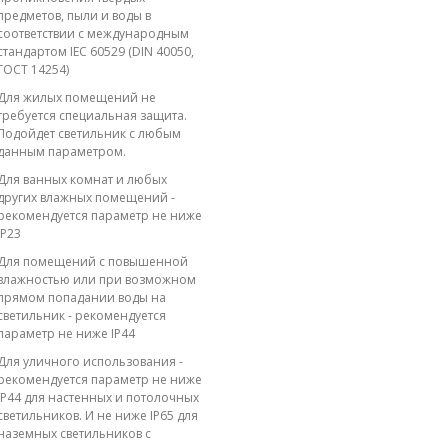
предметов, пыли и воды в
соответствии с международным
стандартом IEC 60529 (DIN 40050,
ГОСТ 14254)
Для жилых помещений не
требуется специальная защита.
Подойдет светильник с любым
данным параметром.
Для ванных комнат и любых
других влажных помещений -
рекомендуется параметр не ниже
IP23
Для помещений с повышенной
влажностью или при возможном
прямом попадании воды на
светильник - рекомендуется
параметр не ниже IP44
Для уличного использования -
рекомендуется параметр не ниже
IP44 для настенных и потолочных
светильников. И не ниже IP65 для
наземных светильников с