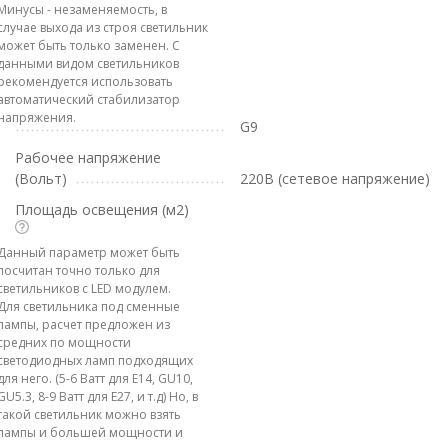
Минусы - незаменяемость, в
случае выхода из строя светильник
может быть только заменен. С
данными видом светильников
рекомендуется использовать
автоматический стабилизатор
напряжения.
G9
Рабочее напряжение
(Вольт)
220В (сетевое напряжение)
Площадь освещения (м2)
Данный параметр может быть
посчитан точно только для
светильников с LED модулем.
Для светильника под сменные
лампы, расчет предложен из
средних по мощности
светодиодных ламп подходящих
для него. (5-6 Ватт для E14, GU10,
GU5.3, 8-9 Ватт для E27, и т.д) Но, в
такой светильник можно взять
лампы и большей мощности и