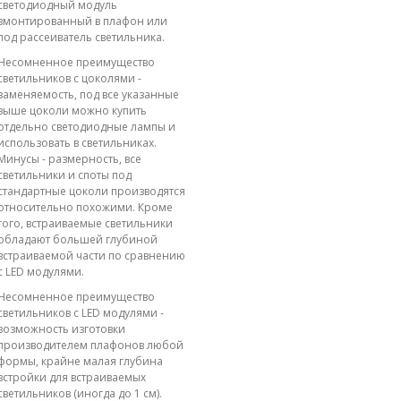
светодиодный модуль
вмонтированный в плафон или
под рассеиватель светильника.
Несомненное преимущество
светильников с цоколями -
заменяемость, под все указанные
выше цоколи можно купить
отдельно светодиодные лампы и
использовать в светильниках.
Минусы - размерность, все
светильники и споты под
стандартные цоколи производятся
относительно похожими. Кроме
того, встраиваемые светильники
обладают большей глубиной
встраиваемой части по сравнению
с LED модулями.
Несомненное преимущество
светильников с LED модулями -
возможность изготовки
производителем плафонов любой
формы, крайне малая глубина
встройки для встраиваемых
светильников (иногда до 1 см).