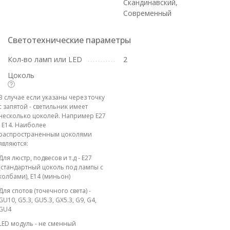
Скандинавский,
Современный
Светотехнические параметры
Кол-во ламп или LED
2
Цоколь
В случае если указаны через точку
с запятой - светильник имеет
несколько цоколей. Например E27
; E14. Наиболее
распространенным цоколями
являются:
Для люстр, подвесов и т.д - E27
(стандартный цоколь под лампы с
колбами), E14 (миньон)
Для спотов (точечного света) -
GU10, G5.3, GU5.3, GX5.3, G9, G4,
GU4
LED модуль - не сменный