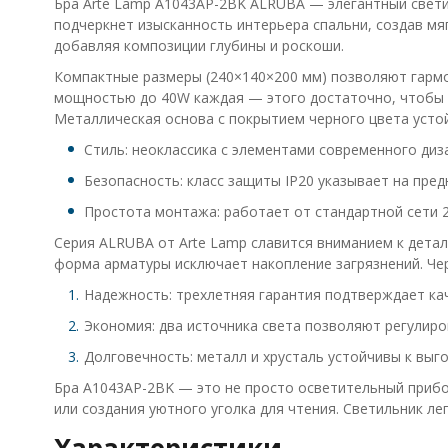
Бра Arte Lamp A1043AP-2BK ALRUBA — элегантный свет
подчеркнет изысканность интерьера спальни, создав м
добавляя композиции глубины и роскоши.
Компактные размеры (240×140×200 мм) позволяют гармо
мощностью до 40W каждая — этого достаточно, чтобы ос
Металлическая основа с покрытием черного цвета устой
Стиль: неоклассика с элементами современного диз
Безопасность: класс защиты IP20 указывает на пред
Простота монтажа: работает от стандартной сети 
Серия ALRUBA от Arte Lamp славится вниманием к детал
форма арматуры исключает накопление загрязнений. Че
Надежность: трехлетняя гарантия подтверждает ка
Экономия: два источника света позволяют регулиро
Долговечность: металл и хрусталь устойчивы к выг
Бра A1043AP-2BK — это не просто осветительный прибор
или создания уютного уголка для чтения. Светильник ле