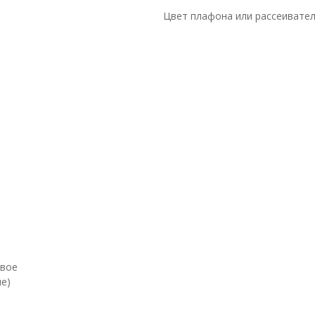
Цвет плафона или рассеивате
евое
е)