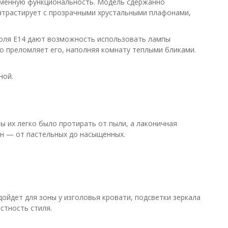
еменную функциональность. Модель сдержанно
онтрастирует с прозрачными хрустальными плафонами,
коля E14 дают возможность использовать лампы
ко преломляет его, наполняя комнату теплыми бликами.
ной.
ы их легко было протирать от пыли, а лаконичная
ен — от пастельных до насыщенных.
ойдет для зоны у изголовья кровати, подсветки зеркала
стность стиля.