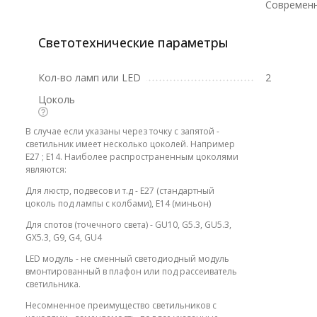
Современ
Светотехнические параметры
Кол-во ламп или LED
2
Цоколь
В случае если указаны через точку с запятой -
светильник имеет несколько цоколей. Например
E27 ; E14. Наиболее распространенным цоколями
являются:
Для люстр, подвесов и т.д - E27 (стандартный
цоколь под лампы с колбами), E14 (миньон)
Для спотов (точечного света) - GU10, G5.3, GU5.3,
GX5.3, G9, G4, GU4
LED модуль - не сменный светодиодный модуль
вмонтированный в плафон или под рассеиватель
светильника.
Несомненное преимущество светильников с