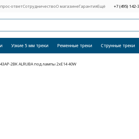
прос-ответ
Сотрудничество
О магазине
Гарантия
Ещё
+7 (495) 142-
и
Узкие 5 мм треки
Ременные треки
Струнные треки
043AP-2BK ALRUBA под лампы 2xE14 40W