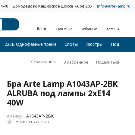
34-40
Домодедово Каширское Шоссе 7А оф 205
info@arte-lamp.ru
Войти
Сравнение
Избранное
Корзина
220В Однофазные треки
Споты
Люстры
Подвесные
К сравнению
В избранное
Поделиться
Бра Arte Lamp A1043AP-2BK
ALRUBA под лампы 2xE14
40W
Артикул:
A1043AP-2BK
Написать отзыв