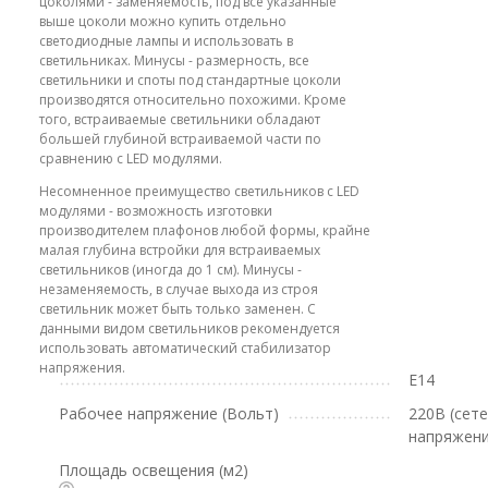
цоколями - заменяемость, под все указанные
выше цоколи можно купить отдельно
светодиодные лампы и использовать в
светильниках. Минусы - размерность, все
светильники и споты под стандартные цоколи
производятся относительно похожими. Кроме
того, встраиваемые светильники обладают
большей глубиной встраиваемой части по
сравнению с LED модулями.
Несомненное преимущество светильников с LED
модулями - возможность изготовки
производителем плафонов любой формы, крайне
малая глубина встройки для встраиваемых
светильников (иногда до 1 см). Минусы -
незаменяемость, в случае выхода из строя
светильник может быть только заменен. С
данными видом светильников рекомендуется
использовать автоматический стабилизатор
напряжения.
E14
Рабочее напряжение (Вольт)
220В (сет
напряжени
Площадь освещения (м2)