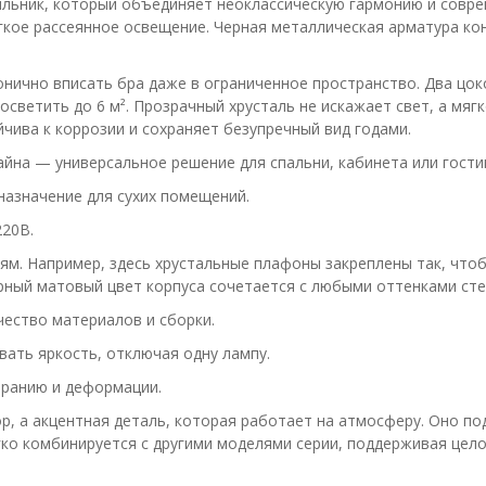
ильник, который объединяет неоклассическую гармонию и совр
ягкое рассеянное освещение. Черная металлическая арматура к
нично вписать бра даже в ограниченное пространство. Два цо
ветить до 6 м². Прозрачный хрусталь не искажает свет, а мяг
чива к коррозии и сохраняет безупречный вид годами.
айна — универсальное решение для спальни, кабинета или гости
назначение для сухих помещений.
220В.
ям. Например, здесь хрустальные плафоны закреплены так, чтоб
рный матовый цвет корпуса сочетается с любыми оттенками ст
чество материалов и сборки.
вать яркость, отключая одну лампу.
оранию и деформации.
, а акцентная деталь, которая работает на атмосферу. Оно под
гко комбинируется с другими моделями серии, поддерживая цело