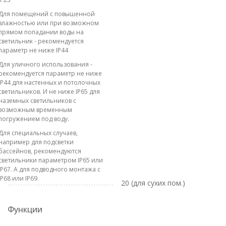
Для помещений с повышенной
влажностью или при возможном
прямом попадании воды на
светильник - рекомендуется
параметр не ниже IP44
Для уличного использования -
рекомендуется параметр не ниже
IP44 для настенных и потолочных
светильников. И не ниже IP65 для
наземных светильников с
возможным временным
погружением под воду.
Для специальных случаев,
например для подсветки
бассейнов, рекомендуются
светильники параметром IP65 или
IP67. А для подводного монтажа с
IP68 или IP69.
20 (для сухих пом.)
Функции