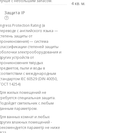
лучше с небольшим запасом.
4 кв. м.
Защита IP
Ingress Protection Rating (в
переводе с английского языка —
степень защиты от
проникновения) — система
классификации степеней защиты
оболочки электрооборудования и
других устройств от
проникновения твёрдых
предметов, пыли и воды в
соответствии с международным
стандартом IEC 60529 (DIN 40050,
ГОСТ 14254)
Для жилых помещений не
требуется специальная защита.
Подойдет светильник с любым
данным параметром.
Для ванных комнат и любых
других влажных помещений -
рекомендуется параметр не ниже
IP23