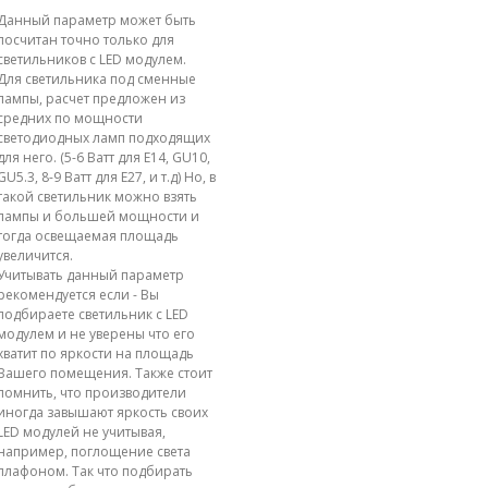
Данный параметр может быть
посчитан точно только для
светильников с LED модулем.
Для светильника под сменные
лампы, расчет предложен из
средних по мощности
светодиодных ламп подходящих
для него. (5-6 Ватт для E14, GU10,
GU5.3, 8-9 Ватт для E27, и т.д) Но, в
такой светильник можно взять
лампы и большей мощности и
тогда освещаемая площадь
увеличится.
Учитывать данный параметр
рекомендуется если - Вы
подбираете светильник с LED
модулем и не уверены что его
хватит по яркости на площадь
Вашего помещения. Также стоит
помнить, что производители
иногда завышают яркость своих
LED модулей не учитывая,
например, поглощение света
плафоном. Так что подбирать