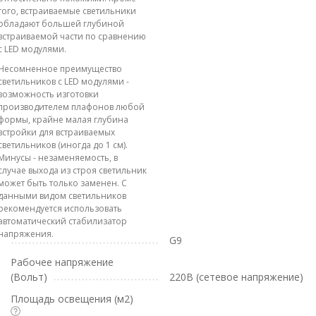
того, встраиваемые светильники
обладают большей глубиной
встраиваемой части по сравнению
с LED модулями.
Несомненное преимущество
светильников с LED модулями -
возможность изготовки
производителем плафонов любой
формы, крайне малая глубина
встройки для встраиваемых
светильников (иногда до 1 см).
Минусы - незаменяемость, в
случае выхода из строя светильник
может быть только заменен. С
данными видом светильников
рекомендуется использовать
автоматический стабилизатор
напряжения.
G9
Рабочее напряжение
(Вольт)
220В (сетевое напряжение)
Площадь освещения (м2)