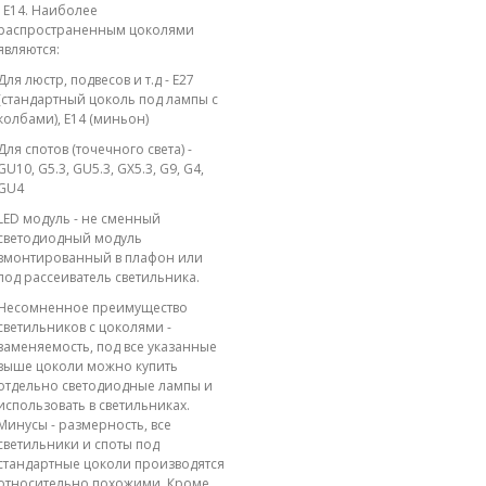
; E14. Наиболее
распространенным цоколями
являются:
Для люстр, подвесов и т.д - E27
(стандартный цоколь под лампы с
колбами), E14 (миньон)
Для спотов (точечного света) -
GU10, G5.3, GU5.3, GX5.3, G9, G4,
GU4
LED модуль - не сменный
светодиодный модуль
вмонтированный в плафон или
под рассеиватель светильника.
Несомненное преимущество
светильников с цоколями -
заменяемость, под все указанные
выше цоколи можно купить
отдельно светодиодные лампы и
использовать в светильниках.
Минусы - размерность, все
светильники и споты под
стандартные цоколи производятся
относительно похожими. Кроме