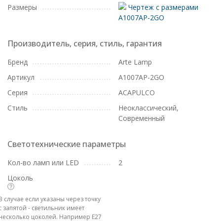
Размеры
Чертеж с размерами
A1007AP-2GO
Производитель, серия, стиль, гарантия
Бренд
Arte Lamp
Артикул
A1007AP-2GO
Серия
ACAPULCO
Стиль
Неоклассический,
Современный
Светотехнические параметры
Кол-во ламп или LED
2
Цоколь
В случае если указаны через точку
с запятой - светильник имеет
несколько цоколей. Например E27