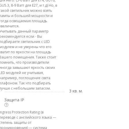
для него. (5-6 Ватт для E14, GU10,
GU5.3, 8-9 Ватт для E27, и т.д) Но, в
такой светильник можно взять
лампы и большей мощности и
тогда освещаемая площадь
увеличится.
Учитывать данный параметр
рекомендуется если - Вы
подбираете светильник с LED
модулем и не уверены что его
хватит по яркости на площадь
Вашего помещения. Также стоит
помнить, что производители
иногда завышают яркость своих
LED модулей не учитывая,
например, поглощение света
плафоном. Так что подбирать
лучше с небольшим запасом.
3 кв. м.
Защита IP
Ingress Protection Rating (в
переводе с английского языка —
степень защиты от
проникновения) — система