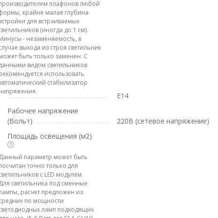
производителем плафонов любой
формы, крайне малая глубина
встройки для встраиваемых
светильников (иногда до 1 см).
Минусы - незаменяемость, в
случае выхода из строя светильник
может быть только заменен. С
данными видом светильников
рекомендуется использовать
автоматический стабилизатор
напряжения.
E14
Рабочее напряжение
(Вольт)
220В (сетевое напряжение)
Площадь освещения (м2)
Данный параметр может быть
посчитан точно только для
светильников с LED модулем.
Для светильника под сменные
лампы, расчет предложен из
средних по мощности
светодиодных ламп подходящих