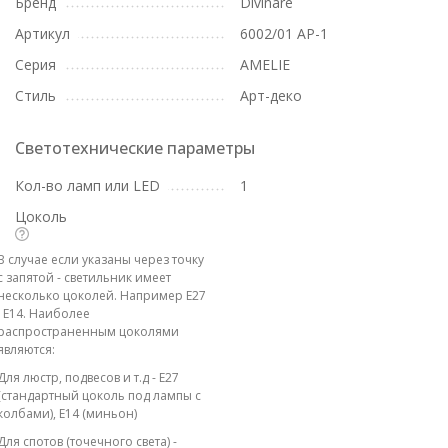
Бренд
Divinare
Артикул
6002/01 AP-1
Серия
AMELIE
Стиль
Арт-деко
Светотехнические параметры
Кол-во ламп или LED
1
Цоколь
В случае если указаны через точку
с запятой - светильник имеет
несколько цоколей. Например E27
; E14. Наиболее
распространенным цоколями
являются:
Для люстр, подвесов и т.д - E27
(стандартный цоколь под лампы с
колбами), E14 (миньон)
Для спотов (точечного света) -