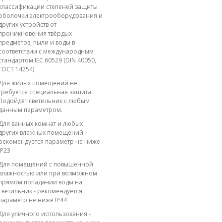
классификации степеней защиты
оболочки электрооборудования и
других устройств от
проникновения твёрдых
предметов, пыли и воды в
соответствии с международным
стандартом IEC 60529 (DIN 40050,
ГОСТ 14254)
Для жилых помещений не
требуется специальная защита.
Подойдет светильник с любым
данным параметром.
Для ванных комнат и любых
других влажных помещений -
рекомендуется параметр не ниже
IP23
Для помещений с повышенной
влажностью или при возможном
прямом попадании воды на
светильник - рекомендуется
параметр не ниже IP44
Для уличного использования -