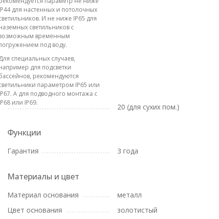
рекомендуется параметр не ниже
IP44 для настенных и потолочных
светильников. И не ниже IP65 для
наземных светильников с
возможным временным
погружением под воду.
Для специальных случаев,
например для подсветки
бассейнов, рекомендуются
светильники параметром IP65 или
IP67. А для подводного монтажа с
IP68 или IP69.
20 (для сухих пом.)
Функции
Гарантия
3 года
Материалы и цвет
Материал основания
металл
Цвет основания
золотистый