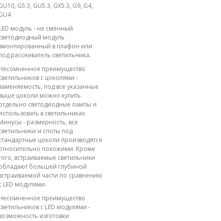
GU10, G5.3, GU5.3, GX5.3, G9, G4,
GU4
LED модуль - не сменный
светодиодный модуль
вмонтированный в плафон или
под рассеиватель светильника.
Несомненное преимущество
светильников с цоколями -
заменяемость, под все указанные
выше цоколи можно купить
отдельно светодиодные лампы и
использовать в светильниках.
Минусы - размерность, все
светильники и споты под
стандартные цоколи производятся
относительно похожими. Кроме
того, встраиваемые светильники
обладают большей глубиной
встраиваемой части по сравнению
с LED модулями.
Несомненное преимущество
светильников с LED модулями -
возможность изготовки