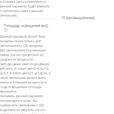
источника света в комплекте и
данный параметр будет зависеть
от купленных ламп в данный
светильник.
75 (промышленная)
Площадь освещения (м2)
Данный параметр может быть
посчитан точно только для
светильников с LED модулем.
Для светильника под сменные
лампы, расчет предложен из
средних по мощности
светодиодных ламп подходящих
для него. (5-6 Ватт для E14, GU10,
GU5.3, 8-9 Ватт для E27, и т.д) Но, в
такой светильник можно взять
лампы и большей мощности и
тогда освещаемая площадь
увеличится.
Учитывать данный параметр
рекомендуется если - Вы
подбираете светильник с LED
модулем и не уверены что его