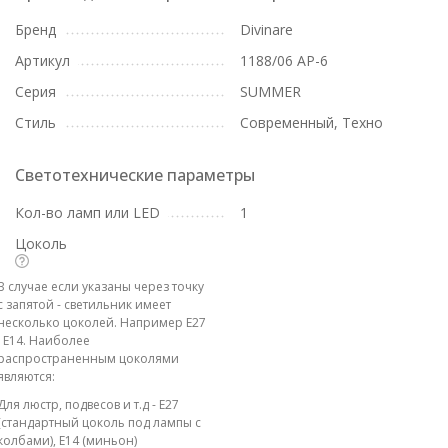
Бренд
Divinare
Артикул
1188/06 AP-6
Серия
SUMMER
Стиль
Современный, Техно
Светотехнические параметры
Кол-во ламп или LED
1
Цоколь
В случае если указаны через точку
с запятой - светильник имеет
несколько цоколей. Например E27
; E14. Наиболее
распространенным цоколями
являются:
Для люстр, подвесов и т.д - E27
(стандартный цоколь под лампы с
колбами), E14 (миньон)