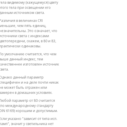
тела видимому (кажущемуся) цвету
этого тела при освещении его
данным источником света.
Различия в величинах CRI
меньшие, чем пять единиц,
незначительны. Это означает, что
источники света с индексами
цветопередачи, скажем, в 80 и 83,
практически одинаковы.
По умолчанию считается, что чем
выше данный индекс, тем
качественнее изготовлен источник
света.
Однако данный параметр
специфичен и на деле почти никак
не может быть отражен или
замерен в домашних условиях.
Любой параметр от 80 считается
(по международному стандарту
DIN 6169) хорошим и допустимым.
Если указано "зависит от типа исп.
ламп", значит у светильника нет