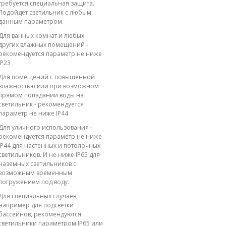
требуется специальная защита.
Подойдет светильник с любым
данным параметром.
Для ванных комнат и любых
других влажных помещений -
рекомендуется параметр не ниже
IP23
Для помещений с повышенной
влажностью или при возможном
прямом попадании воды на
светильник - рекомендуется
параметр не ниже IP44
Для уличного использования -
рекомендуется параметр не ниже
IP44 для настенных и потолочных
светильников. И не ниже IP65 для
наземных светильников с
возможным временным
погружением под воду.
Для специальных случаев,
например для подсветки
бассейнов, рекомендуются
светильники параметром IP65 или