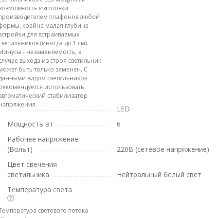
возможность изготовки
производителем плафонов любой
формы, крайне малая глубина
встройки для встраиваемых
светильников (иногда до 1 см).
Минусы - незаменяемость, в
случае выхода из строя светильник
может быть только заменен. С
данными видом светильников
рекомендуется использовать
автоматический стабилизатор
напряжения.
LED
Мощность вт
6
Рабочее напряжение
(Вольт)
220В (сетевое напряжение)
Цвет свечения
светильника
Нейтральный белый свет
Температура света
Температура светового потока