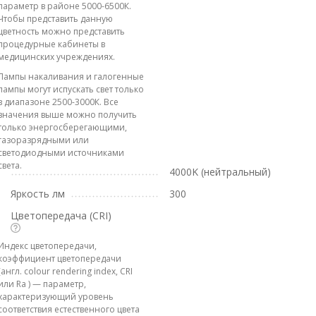
параметр в районе 5000-6500К.
Чтобы представить данную
цветность можно представить
процедурные кабинеты в
медицинских учреждениях.
Лампы накаливания и галогенные
лампы могут испускать свет только
в диапазоне 2500-3000К. Все
значения выше можно получить
только энергосберегающими,
газоразрядными или
светодиодными источниками
света.
4000K (нейтральный)
Яркость лм
300
Цветопередача (CRI)
Индекс цветопередачи,
коэффициент цветопередачи
(англ. colour rendering index, CRI
или Ra ) — параметр,
характеризующий уровень
соответствия естественного цвета