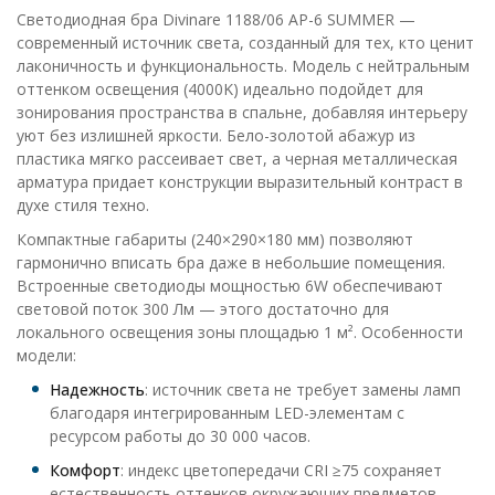
Светодиодная бра Divinare 1188/06 AP-6 SUMMER —
современный источник света, созданный для тех, кто ценит
лаконичность и функциональность. Модель с нейтральным
оттенком освещения (4000K) идеально подойдет для
зонирования пространства в спальне, добавляя интерьеру
уют без излишней яркости. Бело-золотой абажур из
пластика мягко рассеивает свет, а черная металлическая
арматура придает конструкции выразительный контраст в
духе стиля техно.
Компактные габариты (240×290×180 мм) позволяют
гармонично вписать бра даже в небольшие помещения.
Встроенные светодиоды мощностью 6W обеспечивают
световой поток 300 Лм — этого достаточно для
локального освещения зоны площадью 1 м². Особенности
модели:
Надежность
: источник света не требует замены ламп
благодаря интегрированным LED-элементам с
ресурсом работы до 30 000 часов.
Комфорт
: индекс цветопередачи CRI ≥75 сохраняет
естественность оттенков окружающих предметов.