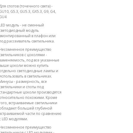
Для спотов (точечного света) -
GU10, G5.3, GU5.3, GX5.3, G9, G4,
GU4
LED модуль - не сменный
светодиодный модуль
вмонтированный в плафон или
под рассеиватель светильника.
Несомненное преимущество
светильников с цоколями -
заменяемость, под все указанные
выше цоколи можно купить
отдельно светодиодные лампы и
использовать в светильниках.
Минусы - размерность, все
светильники и споты под
стандартные цоколи производятся
относительно похожими. Кроме
того, встраиваемые светильники
обладают большей глубиной
встраиваемой части по сравнению
с LED модулями.
Несомненное преимущество
светильников с LED модулями -