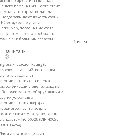
хватит по яркости на площадь
Вашего помещения. Также стоит
помнить, что производители
иногда завышают яркость своих
LED модулей не учитывая,
например, поглощение света
плафоном. Так что подбирать
лучше с небольшим запасом.
1 кв. м.
Защита IP
Ingress Protection Rating (в
переводе с английского языка —
степень защиты от
проникновения) — система
классификации степеней защиты
оболочки электрооборудования и
других устройств от
проникновения твёрдых
предметов, пыли и воды в
соответствии с международным
стандартом IEC 60529 (DIN 40050,
ГОСТ 14254)
Для жилых помещений не