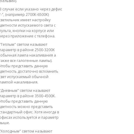
(Кельвин).
В случае если указано через дефис
"-", (например 2700К-6500К)
светильник имеет настройку
цветности испускаемого света с
пульта, кнопки на корпусе или
через приложение с телефона.
"Теплым" светом называют
параметр в районе 2500-3200К
(обычная лампа накаливания а
также все галогенные лампы).
Чтобы представить данную
цветность достаточно вспомнить
свет испускаемый обычной
лампой накаливания.
"Дневным" светом называют
параметр в районе 3500-4500К.
Чтобы представить данную
цветность можно представить
стандартный офис. Хотя иногда в
офисах используется и параметр
выше.
"Холодным" светом называют