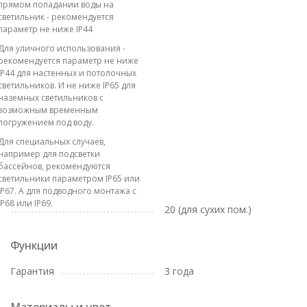
прямом попадании воды на
светильник - рекомендуется
параметр не ниже IP44
Для уличного использования -
рекомендуется параметр не ниже
IP44 для настенных и потолочных
светильников. И не ниже IP65 для
наземных светильников с
возможным временным
погружением под воду.
Для специальных случаев,
например для подсветки
бассейнов, рекомендуются
светильники параметром IP65 или
IP67. А для подводного монтажа с
IP68 или IP69.
20 (для сухих пом.)
Функции
Гарантия
3 года