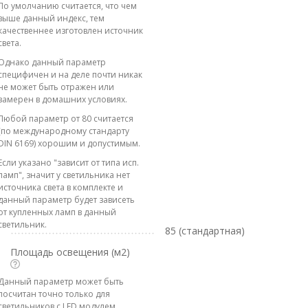
По умолчанию считается, что чем
выше данный индекс, тем
качественнее изготовлен источник
света.
Однако данный параметр
специфичен и на деле почти никак
не может быть отражен или
замерен в домашних условиях.
Любой параметр от 80 считается
(по международному стандарту
DIN 6169) хорошим и допустимым.
Если указано "зависит от типа исп.
ламп", значит у светильника нет
источника света в комплекте и
данный параметр будет зависеть
от купленных ламп в данный
светильник.
85 (стандартная)
Площадь освещения (м2)
Данный параметр может быть
посчитан точно только для
светильников с LED модулем.