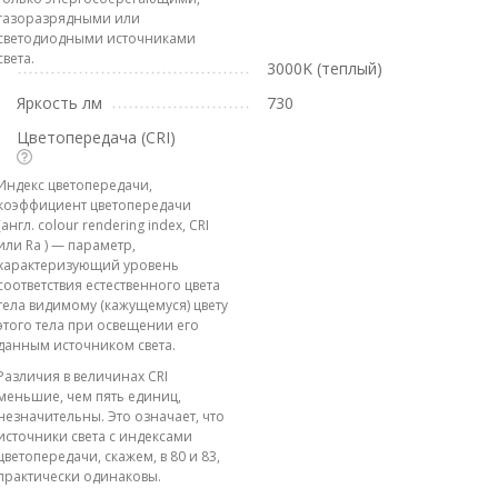
газоразрядными или
светодиодными источниками
света.
3000K (теплый)
Яркость лм
730
Цветопередача (CRI)
Индекс цветопередачи,
коэффициент цветопередачи
(англ. colour rendering index, CRI
или Ra ) — параметр,
характеризующий уровень
соответствия естественного цвета
тела видимому (кажущемуся) цвету
этого тела при освещении его
данным источником света.
Различия в величинах CRI
меньшие, чем пять единиц,
незначительны. Это означает, что
источники света с индексами
цветопередачи, скажем, в 80 и 83,
практически одинаковы.