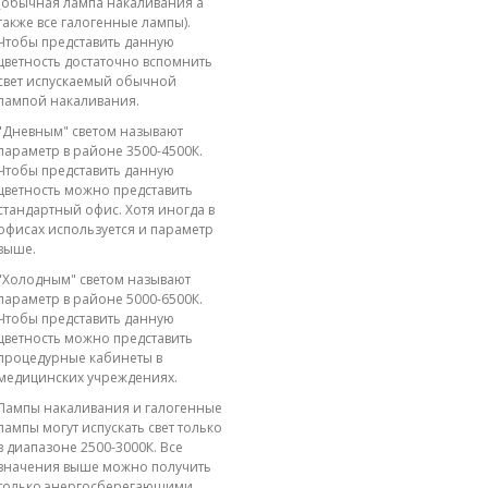
(обычная лампа накаливания а
также все галогенные лампы).
Чтобы представить данную
цветность достаточно вспомнить
свет испускаемый обычной
лампой накаливания.
"Дневным" светом называют
параметр в районе 3500-4500К.
Чтобы представить данную
цветность можно представить
стандартный офис. Хотя иногда в
офисах используется и параметр
выше.
"Холодным" светом называют
параметр в районе 5000-6500К.
Чтобы представить данную
цветность можно представить
процедурные кабинеты в
медицинских учреждениях.
Лампы накаливания и галогенные
лампы могут испускать свет только
в диапазоне 2500-3000К. Все
значения выше можно получить
только энергосберегающими,