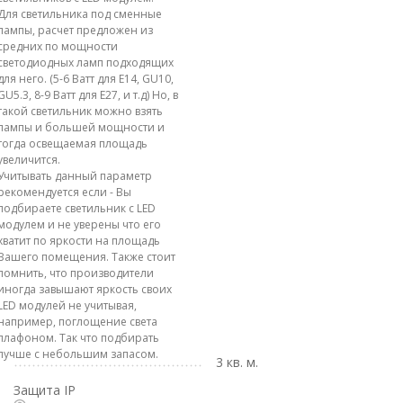
Для светильника под сменные
лампы, расчет предложен из
средних по мощности
светодиодных ламп подходящих
для него. (5-6 Ватт для E14, GU10,
GU5.3, 8-9 Ватт для E27, и т.д) Но, в
такой светильник можно взять
лампы и большей мощности и
тогда освещаемая площадь
увеличится.
Учитывать данный параметр
рекомендуется если - Вы
подбираете светильник с LED
модулем и не уверены что его
хватит по яркости на площадь
Вашего помещения. Также стоит
помнить, что производители
иногда завышают яркость своих
LED модулей не учитывая,
например, поглощение света
плафоном. Так что подбирать
лучше с небольшим запасом.
3 кв. м.
Защита IP