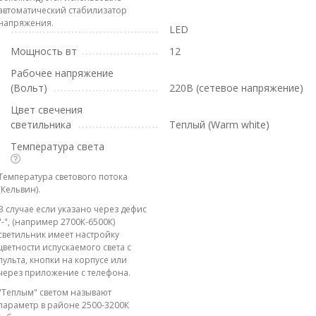
автоматический стабилизатор
напряжения.
LED
Мощность вт
12
Рабочее напряжение
(Вольт)
220В (сетевое напряжение)
Цвет свечения
светильника
Теплый (Warm white)
Температура света
Температура светового потока
(Кельвин).
В случае если указано через дефис
"-", (например 2700К-6500К)
светильник имеет настройку
цветности испускаемого света с
пульта, кнопки на корпусе или
через приложение с телефона.
"Теплым" светом называют
параметр в районе 2500-3200К