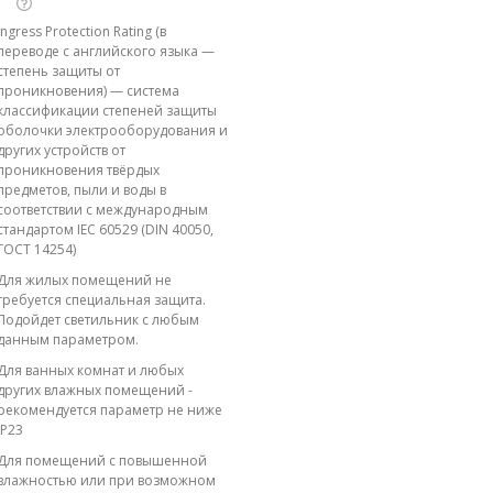
Ingress Protection Rating (в
переводе с английского языка —
степень защиты от
проникновения) — система
классификации степеней защиты
оболочки электрооборудования и
других устройств от
проникновения твёрдых
предметов, пыли и воды в
соответствии с международным
стандартом IEC 60529 (DIN 40050,
ГОСТ 14254)
Для жилых помещений не
требуется специальная защита.
Подойдет светильник с любым
данным параметром.
Для ванных комнат и любых
других влажных помещений -
рекомендуется параметр не ниже
IP23
Для помещений с повышенной
влажностью или при возможном