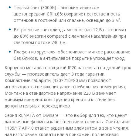
Теплый свет (3000K) с высоким индексом
цветопередачи CRI ≥85: сохраняет естественность
оттенков в гостиной или спальне, освещая до 3 м².
Встроенные светодиоды мощностью 12 Вт: экономят
до 80% энергии compared с лампами накаливания при
световом потоке 730 Лм.
Плафон из хрусталя: обеспечивает мягкое рассеивание
без бликов, а антипылевое покрытие упрощает уход.
Корпус из металла с защитой IP20 рассчитан на долгий срок
службы — производитель дает 3 года гарантии.
Компактные габариты (330×210×80 мм) позволяют
использовать светильник даже в небольших помещениях.
Монтаж на стандартное напряжение 220 В занимает
минимум времени: конструкция крепится к стене без
дополнительных переходников.
Серия RENATA от Divinare — это выбор для тех, кто ценит
лаконичные формы и качественные материалы. Светильник
1135/17 AP-10 станет акцентным элементом в зоне чтения,
над изголовьем кровати или в прихожей, подчеркивая