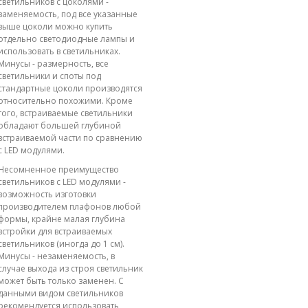
светильников с цоколями -
заменяемость, под все указанные
выше цоколи можно купить
отдельно светодиодные лампы и
использовать в светильниках.
Минусы - размерность, все
светильники и споты под
стандартные цоколи производятся
относительно похожими. Кроме
того, встраиваемые светильники
обладают большей глубиной
встраиваемой части по сравнению
с LED модулями.
Несомненное преимущество
светильников с LED модулями -
возможность изготовки
производителем плафонов любой
формы, крайне малая глубина
встройки для встраиваемых
светильников (иногда до 1 см).
Минусы - незаменяемость, в
случае выхода из строя светильник
может быть только заменен. С
данными видом светильников
рекомендуется использовать