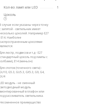
Кол-во ламп или LED
1
Цоколь
В случае если указаны через точку
с запятой - светильник имеет
несколько цоколей. Например E27
; E14. Наиболее
распространенным цоколями
являются:
Для люстр, подвесов и т.д - E27
(стандартный цоколь под лампы с
колбами), E14 (миньон)
Для спотов (точечного света) -
GU10, G5.3, GU5.3, GX5.3, G9, G4,
GU4
LED модуль - не сменный
светодиодный модуль
вмонтированный в плафон или
под рассеиватель светильника.
Несомненное преимущество