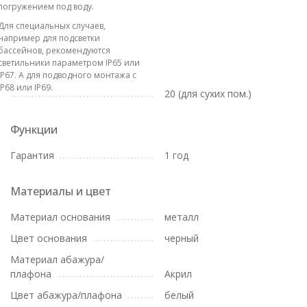
погружением под воду.
Для специальных случаев,
например для подсветки
бассейнов, рекомендуются
светильники параметром IP65 или
IP67. А для подводного монтажа с
IP68 или IP69.
20 (для сухих пом.)
Функции
Гарантия
1 год
Материалы и цвет
Материал основания
металл
Цвет основания
черный
Материал абажура/
плафона
Акрил
Цвет абажура/плафона
белый