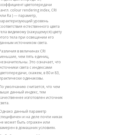
коэффициент цветопередачи
(англ. colour rendering index, CRI
или Ra ) — параметр,
характеризующий уровень
соответствия естественного цвета
тела видимому (кажущемуся) цвету
этого тела при освещении его
данным источником света.
Различия в величинах CRI
меньшие, чем пять единиц,
незначительны. Это означает, что
источники света с индексами
цветопередачи, скажем, в 80 и 83,
практически одинаковы.
По умолчанию считается, что чем
выше данный индекс, тем
качественнее изготовлен источник
света.
Однако данный параметр
специфичен и на деле почти никак
не может быть отражен или
замерен в домашних условиях.