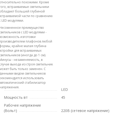
относительно похожими. Кроме
того, встраиваемые светильники
обладают большей глубиной
встраиваемой части по сравнению
с LED модулями.
Несомненное преимущество
светильников с LED модулями -
возможность изготовки
производителем плафонов любой
формы, крайне малая глубина
встройки для встраиваемых
светильников (иногда до 1 см).
Минусы - незаменяемость, в
случае выхода из строя светильник
может быть только заменен. С
данными видом светильников
рекомендуется использовать
автоматический стабилизатор
напряжения.
LED
Мощность вт
45
Рабочее напряжение
(Вольт)
220В (сетевое напряжение)