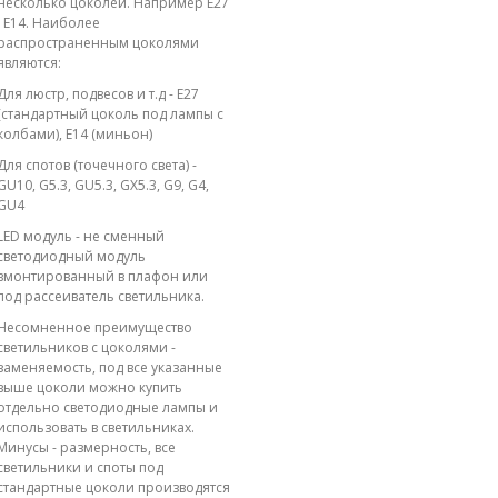
несколько цоколей. Например E27
; E14. Наиболее
распространенным цоколями
являются:
Для люстр, подвесов и т.д - E27
(стандартный цоколь под лампы с
колбами), E14 (миньон)
Для спотов (точечного света) -
GU10, G5.3, GU5.3, GX5.3, G9, G4,
GU4
LED модуль - не сменный
светодиодный модуль
вмонтированный в плафон или
под рассеиватель светильника.
Несомненное преимущество
светильников с цоколями -
заменяемость, под все указанные
выше цоколи можно купить
отдельно светодиодные лампы и
использовать в светильниках.
Минусы - размерность, все
светильники и споты под
стандартные цоколи производятся