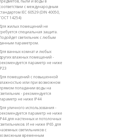
предметов, пыли и воды в
соответствии с международным
стандартом IEC 60529 (DIN 40050,
ГОСТ 14254)
Для жилых помещений не
требуется специальная защита.
Подойдет светильник с любым
данным параметром.
Для ванных комнат и любых
других влажных помещений -
рекомендуется параметр не ниже
IP23
Для помещений с повышенной
влажностью или при возможном
прямом попадании воды на
светильник - рекомендуется
параметр не ниже IP44
Для уличного использования -
рекомендуется параметр не ниже
IP44 для настенных и потолочных
светильников. И не ниже IP65 для
наземных светильников с
возможным временным