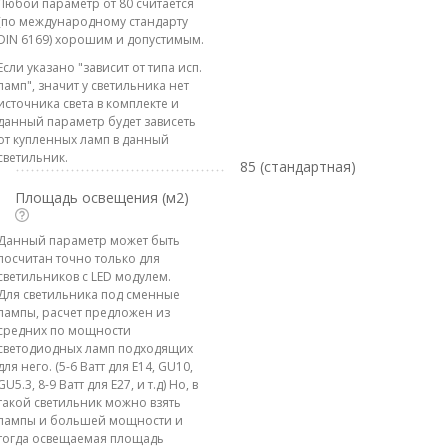
Любой параметр от 80 считается
(по международному стандарту
DIN 6169) хорошим и допустимым.
Если указано "зависит от типа исп.
ламп", значит у светильника нет
источника света в комплекте и
данный параметр будет зависеть
от купленных ламп в данный
светильник.
85 (стандартная)
Площадь освещения (м2)
Данный параметр может быть
посчитан точно только для
светильников с LED модулем.
Для светильника под сменные
лампы, расчет предложен из
средних по мощности
светодиодных ламп подходящих
для него. (5-6 Ватт для E14, GU10,
GU5.3, 8-9 Ватт для E27, и т.д) Но, в
такой светильник можно взять
лампы и большей мощности и
тогда освещаемая площадь