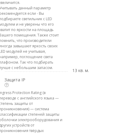
увеличится.
Учитывать данный параметр
рекомендуется если - Вы
подбираете светильник с LED
модулем и не уверены что его
хватит по яркости на площадь
Вашего помещения. Также стоит
помнить, что производители
иногда завышают яркость своих
LED модулей не учитывая,
например, поглощение света
плафоном. Так что подбирать
лучше с небольшим запасом.
13 кв. м.
Защита IP
Ingress Protection Rating (в
переводе с английского языка —
степень защиты от
проникновения) — система
классификации степеней защиты
оболочки электрооборудования и
других устройств от
проникновения твёрдых