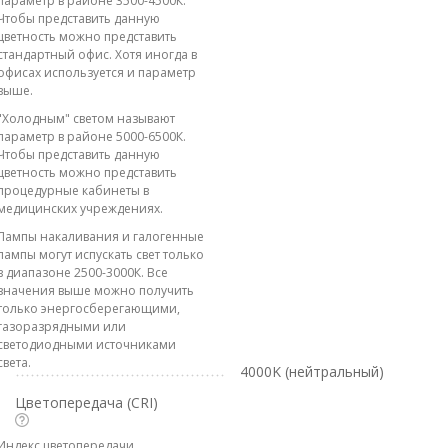
параметр в районе 3500-4500К.
Чтобы представить данную
цветность можно представить
стандартный офис. Хотя иногда в
офисах используется и параметр
выше.
"Холодным" светом называют
параметр в районе 5000-6500К.
Чтобы представить данную
цветность можно представить
процедурные кабинеты в
медицинских учреждениях.
Лампы накаливания и галогенные
лампы могут испускать свет только
в диапазоне 2500-3000К. Все
значения выше можно получить
только энергосберегающими,
газоразрядными или
светодиодными источниками
света.
4000K (нейтральный)
Цветопередача (CRI)
Индекс цветопередачи,