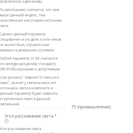
практически одинаковы.
По умолчанию считается, что чем
выше данный индекс, тем
качественнее изготовлен источник
света.
Однако данный параметр
специфичен и на деле почти никак
не может быть отражен или
замерен в домашних условиях.
Любой параметр от 80 считается
(по международному стандарту
DIN 6169) хорошим и допустимым.
Если указано "зависит от типа исп.
ламп", значит у светильника нет
источника света в комплекте и
данный параметр будет зависеть
от купленных ламп в данный
светильник.
75 (промышленная)
Угол рассеивания света °
Угол рассеивания света