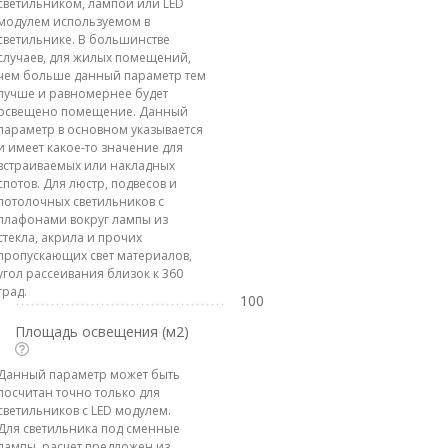
светильником, лампой или LED
модулем используемом в
светильнике. В большинстве
случаев, для жилых помещений,
чем больше данный параметр тем
лучше и равномернее будет
освещено помещение. Данный
параметр в основном указывается
и имеет какое-то значение для
встраиваемых или накладных
спотов. Для люстр, подвесов и
потолочных светильников с
плафонами вокруг лампы из
стекла, акрила и прочих
пропускающих свет материалов,
угол рассеивания близок к 360
град.
100
Площадь освещения (м2)
Данный параметр может быть
посчитан точно только для
светильников с LED модулем.
Для светильника под сменные
лампы, расчет предложен из