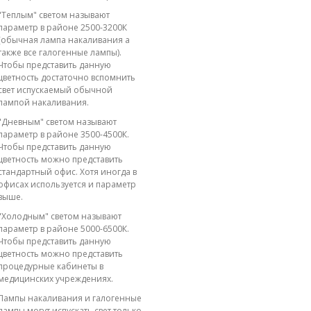
"Теплым" светом называют
параметр в районе 2500-3200К
(обычная лампа накаливания а
также все галогенные лампы).
Чтобы представить данную
цветность достаточно вспомнить
свет испускаемый обычной
лампой накаливания.
"Дневным" светом называют
параметр в районе 3500-4500К.
Чтобы представить данную
цветность можно представить
стандартный офис. Хотя иногда в
офисах используется и параметр
выше.
"Холодным" светом называют
параметр в районе 5000-6500К.
Чтобы представить данную
цветность можно представить
процедурные кабинеты в
медицинских учреждениях.
Лампы накаливания и галогенные
лампы могут испускать свет только