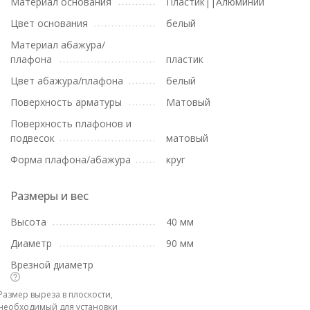
Материал основания
Пластик||Алюминий
Цвет основания
белый
Материал абажура/
плафона
пластик
Цвет абажура/плафона
белый
Поверхность арматуры
Матовый
Поверхность плафонов и
подвесок
матовый
Форма плафона/абажура
круг
Размеры и вес
Высота
40 мм
Диаметр
90 мм
Врезной диаметр
Размер выреза в плоскости,
необходимый для установки