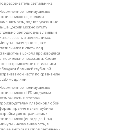
под рассеиватель светильника.
Несомненное преимущество
светильников с цоколями -
заменяемость, под все указанные
выше цоколи можно купить
отдельно светодиодные лампы и
использовать в светильниках.
Минусы - размерность, все
светильники и споты под
стандартные цоколи производятся
относительно похожими. Кроме
того, встраиваемые светильники
обладают большей глубиной
встраиваемой части по сравнению
с LED модулями.
Несомненное преимущество
светильников с LED модулями -
возможность изготовки
производителем плафонов любой
формы, крайне малая глубина
встройки для встраиваемых
светильников (иногда до 1 см).
Минусы - незаменяемость, в
случае выхода из строя светильник