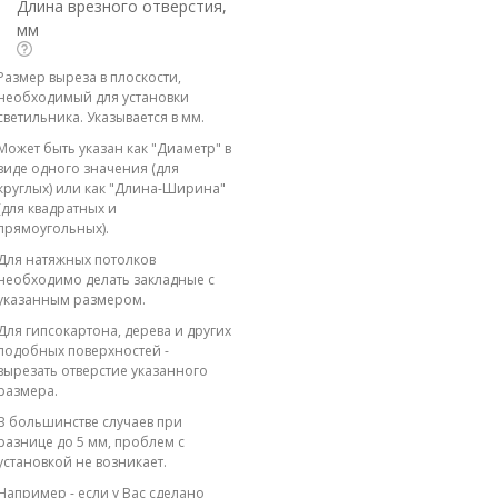
Длина врезного отверстия,
мм
Размер выреза в плоскости,
необходимый для установки
светильника. Указывается в мм.
Может быть указан как "Диаметр" в
виде одного значения (для
круглых) или как "Длина-Ширина"
(для квадратных и
прямоугольных).
Для натяжных потолков
необходимо делать закладные с
указанным размером.
Для гипсокартона, дерева и других
подобных поверхностей -
вырезать отверстие указанного
размера.
В большинстве случаев при
разнице до 5 мм, проблем с
установкой не возникает.
Например - если у Вас сделано