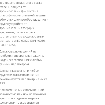
переводе с английского языка —
степень защиты от
проникновения) — система
классификации степеней защиты
оболочки электрооборудования и
других устройств от
проникновения твёрдых
предметов, пыли и воды в
соответствии с международным
стандартом IEC 60529 (DIN 40050,
ГОСТ 14254)
Для жилых помещений не
требуется специальная защита.
Подойдет светильник с любым
данным параметром.
Для ванных комнат и любых
других влажных помещений -
рекомендуется параметр не ниже
IP23
Для помещений с повышенной
влажностью или при возможном
прямом попадании воды на
светильник - рекомендуется