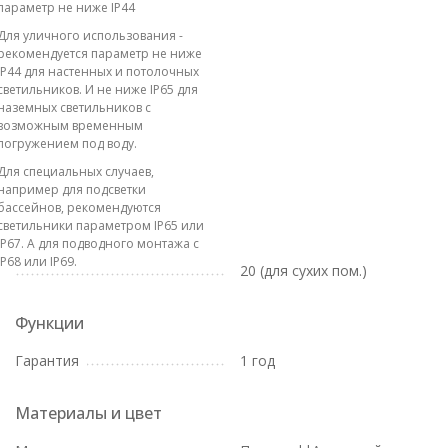
параметр не ниже IP44
Для уличного использования -
рекомендуется параметр не ниже
IP44 для настенных и потолочных
светильников. И не ниже IP65 для
наземных светильников с
возможным временным
погружением под воду.
Для специальных случаев,
например для подсветки
бассейнов, рекомендуются
светильники параметром IP65 или
IP67. А для подводного монтажа с
IP68 или IP69.
20 (для сухих пом.)
Функции
Гарантия
1 год
Материалы и цвет