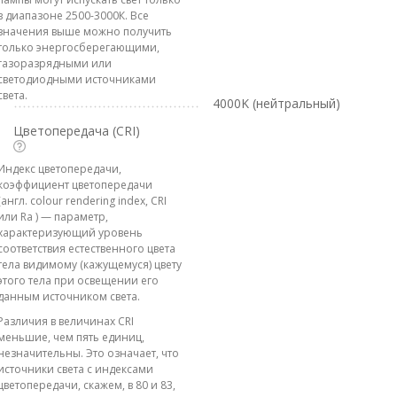
в диапазоне 2500-3000К. Все
значения выше можно получить
только энергосберегающими,
газоразрядными или
светодиодными источниками
света.
4000K (нейтральный)
Цветопередача (CRI)
Индекс цветопередачи,
коэффициент цветопередачи
(англ. colour rendering index, CRI
или Ra ) — параметр,
характеризующий уровень
соответствия естественного цвета
тела видимому (кажущемуся) цвету
этого тела при освещении его
данным источником света.
Различия в величинах CRI
меньшие, чем пять единиц,
незначительны. Это означает, что
источники света с индексами
цветопередачи, скажем, в 80 и 83,