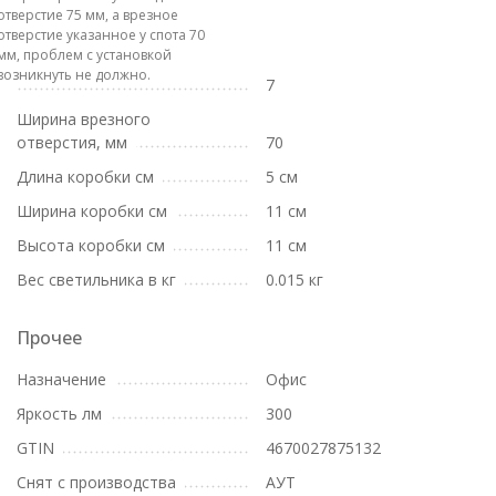
отверстие 75 мм, а врезное
отверстие указанное у спота 70
мм, проблем с установкой
возникнуть не должно.
7
Ширина врезного
отверстия, мм
70
Длина коробки см
5 см
Ширина коробки см
11 см
Высота коробки см
11 см
Вес светильника в кг
0.015 кг
Прочее
Назначение
Офис
Яркость лм
300
GTIN
4670027875132
Снят с производства
АУТ