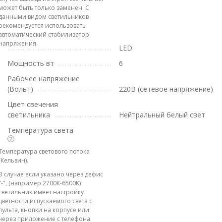
может быть только заменен. С
данными видом светильников
рекомендуется использовать
автоматический стабилизатор
напряжения.
LED
Мощность вт
6
Рабочее напряжение
(Вольт)
220В (сетевое напряжение)
Цвет свечения
светильника
Нейтральный белый свет
Температура света
Температура светового потока
(Кельвин).
В случае если указано через дефис
"-", (например 2700К-6500К)
светильник имеет настройку
цветности испускаемого света с
пульта, кнопки на корпусе или
через приложение с телефона.