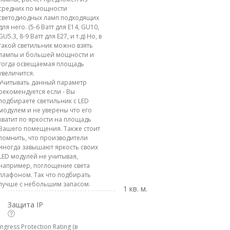
средних по мощности
светодиодных ламп подходящих
для него. (5-6 Ватт для E14, GU10,
GU5.3, 8-9 Ватт для E27, и т.д) Но, в
такой светильник можно взять
лампы и большей мощности и
тогда освещаемая площадь
увеличится.
Учитывать данный параметр
рекомендуется если - Вы
подбираете светильник с LED
модулем и не уверены что его
хватит по яркости на площадь
Вашего помещения. Также стоит
помнить, что производители
иногда завышают яркость своих
LED модулей не учитывая,
например, поглощение света
плафоном. Так что подбирать
лучше с небольшим запасом.
1 кв. м.
Защита IP
Ingress Protection Rating (в