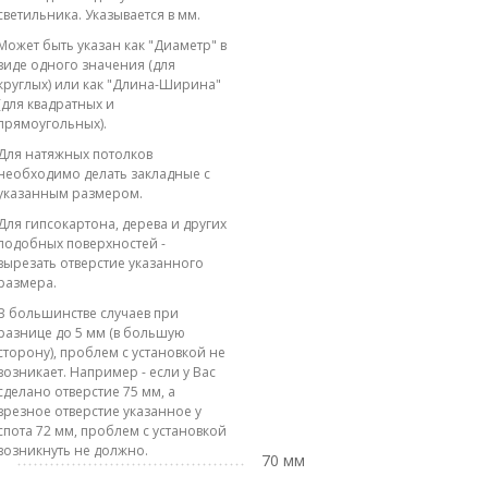
светильника. Указывается в мм.
Может быть указан как "Диаметр" в
виде одного значения (для
круглых) или как "Длина-Ширина"
(для квадратных и
прямоугольных).
Для натяжных потолков
необходимо делать закладные с
указанным размером.
Для гипсокартона, дерева и других
подобных поверхностей -
вырезать отверстие указанного
размера.
В большинстве случаев при
разнице до 5 мм (в большую
сторону), проблем с установкой не
возникает. Например - если у Вас
сделано отверстие 75 мм, а
врезное отверстие указанное у
спота 72 мм, проблем с установкой
возникнуть не должно.
70 мм