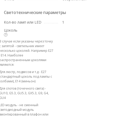
Светотехнические параметры
Кол-во ламп или LED
1
Цоколь
В случае если указаны через точку
с запятой - светильник имеет
несколько цоколей. Например E27
; E14. Наиболее
распространенным цоколями
являются:
Для люстр, подвесов и т.д - E27
(стандартный цоколь под лампы с
колбами), E14 (миньон)
Для спотов (точечного света) -
GU10, G5.3, GU5.3, GX5.3, G9, G4,
GU4
LED модуль - не сменный
светодиодный модуль
вмонтированный в плафон или