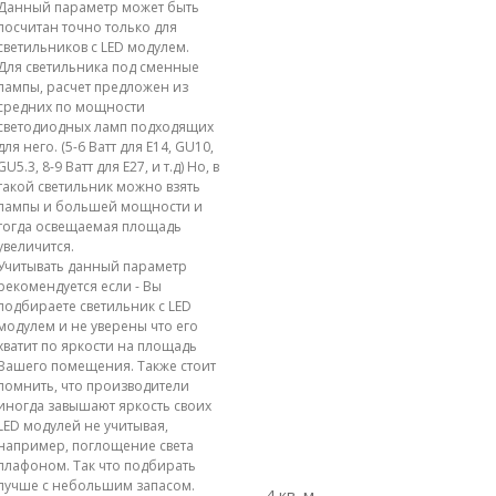
Данный параметр может быть
посчитан точно только для
светильников с LED модулем.
Для светильника под сменные
лампы, расчет предложен из
средних по мощности
светодиодных ламп подходящих
для него. (5-6 Ватт для E14, GU10,
GU5.3, 8-9 Ватт для E27, и т.д) Но, в
такой светильник можно взять
лампы и большей мощности и
тогда освещаемая площадь
увеличится.
Учитывать данный параметр
рекомендуется если - Вы
подбираете светильник с LED
модулем и не уверены что его
хватит по яркости на площадь
Вашего помещения. Также стоит
помнить, что производители
иногда завышают яркость своих
LED модулей не учитывая,
например, поглощение света
плафоном. Так что подбирать
лучше с небольшим запасом.
4 кв. м.