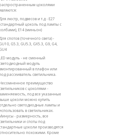
распространенным цоколями
являются:
Для люстр, подвесов и т.д - E27
(стандартный цоколь под лампы с
колбами), E14 (миньон)
Для спотов (точечного света) -
GU10, G5.3, GU5.3, GX5.3, G9, G4,
GU4
LED модуль - не сменный
светодиодный модуль
вмонтированный в плафон или
под рассеиватель светильника.
Несомненное преимущество
светильников с цоколями -
заменяемость, под все указанные
выше цоколи можно купить
отдельно светодиодные лампы и
использовать в светильниках.
Минусы - размерность, все
светильники и споты под
стандартные цоколи производятся
относительно похожими. Кроме