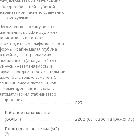
того, встраиваемые светильники
обладают большей глубиной
встраиваемой части по сравнению
с LED модулями.
Несомненное преимущество
светильников с LED модулями -
возможность изготовки
производителем плафонов любой
формы, крайне малая глубина
встройки для встраиваемых
светильников (иногда до 1 см).
Минусы - незаменяемость, в
случае выхода из строя светильник
может быть только заменен. С
данными видом светильников
рекомендуется использовать
автоматический стабилизатор
напряжения.
E27
Рабочее напряжение
(Вольт)
220В (сетевое напряжение)
Площадь освещения (м2)