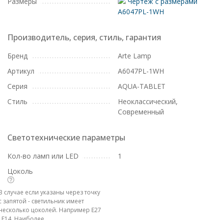
Размеры
Чертеж с размерами
A6047PL-1WH
Производитель, серия, стиль, гарантия
Бренд
Arte Lamp
Артикул
A6047PL-1WH
Серия
AQUA-TABLET
Стиль
Неоклассический,
Современный
Светотехнические параметры
Кол-во ламп или LED
1
Цоколь
В случае если указаны через точку
с запятой - светильник имеет
несколько цоколей. Например E27
; E14. Наиболее