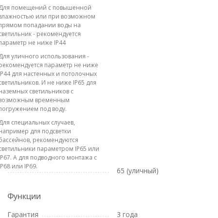
Для помещений с повышенной
влажностью или при возможном
прямом попадании воды на
светильник - рекомендуется
параметр не ниже IP44
Для уличного использования -
рекомендуется параметр не ниже
IP44 для настенных и потолочных
светильников. И не ниже IP65 для
наземных светильников с
возможным временным
погружением под воду.
Для специальных случаев,
например для подсветки
бассейнов, рекомендуются
светильники параметром IP65 или
IP67. А для подводного монтажа с
IP68 или IP69.
65 (уличный)
Функции
Гарантия
3 года