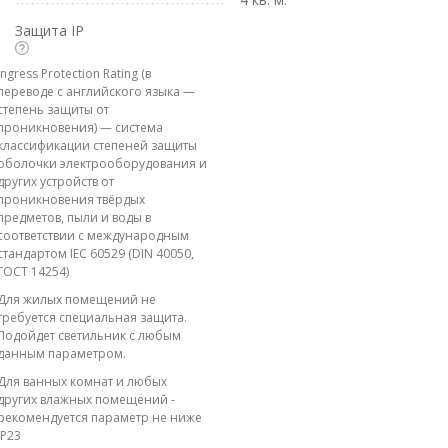
Защита IP
Ingress Protection Rating (в
переводе с английского языка —
степень защиты от
проникновения) — система
классификации степеней защиты
оболочки электрооборудования и
других устройств от
проникновения твёрдых
предметов, пыли и воды в
соответствии с международным
стандартом IEC 60529 (DIN 40050,
ГОСТ 14254)
Для жилых помещений не
требуется специальная защита.
Подойдет светильник с любым
данным параметром.
Для ванных комнат и любых
других влажных помещений -
рекомендуется параметр не ниже
IP23