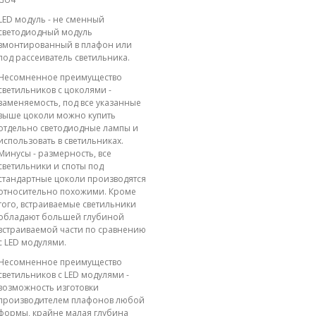
LED модуль - не сменный
светодиодный модуль
вмонтированный в плафон или
под рассеиватель светильника.
Несомненное преимущество
светильников с цоколями -
заменяемость, под все указанные
выше цоколи можно купить
отдельно светодиодные лампы и
использовать в светильниках.
Минусы - размерность, все
светильники и споты под
стандартные цоколи производятся
относительно похожими. Кроме
того, встраиваемые светильники
обладают большей глубиной
встраиваемой части по сравнению
с LED модулями.
Несомненное преимущество
светильников с LED модулями -
возможность изготовки
производителем плафонов любой
формы, крайне малая глубина