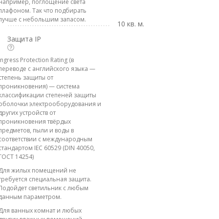
например, поглощение света
плафоном. Так что подбирать
лучше с небольшим запасом.
10 кв. м.
Защита IP
Ingress Protection Rating (в
переводе с английского языка —
степень защиты от
проникновения) — система
классификации степеней защиты
оболочки электрооборудования и
других устройств от
проникновения твёрдых
предметов, пыли и воды в
соответствии с международным
стандартом IEC 60529 (DIN 40050,
ГОСТ 14254)
Для жилых помещений не
требуется специальная защита.
Подойдет светильник с любым
данным параметром.
Для ванных комнат и любых