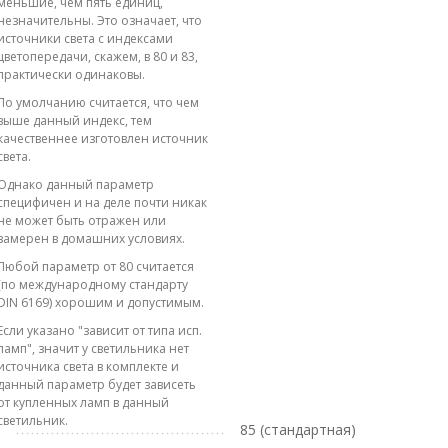
меньшие, чем пять единиц,
незначительны. Это означает, что
источники света с индексами
цветопередачи, скажем, в 80 и 83,
практически одинаковы.
По умолчанию считается, что чем
выше данный индекс, тем
качественнее изготовлен источник
света.
Однако данный параметр
специфичен и на деле почти никак
не может быть отражен или
замерен в домашних условиях.
Любой параметр от 80 считается
(по международному стандарту
DIN 6169) хорошим и допустимым.
Если указано "зависит от типа исп.
ламп", значит у светильника нет
источника света в комплекте и
данный параметр будет зависеть
от купленных ламп в данный
светильник.
85 (стандартная)