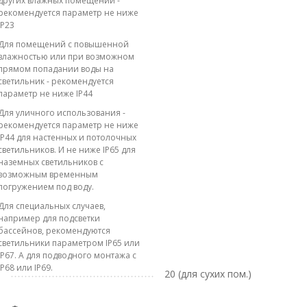
других влажных помещений -
рекомендуется параметр не ниже
IP23
Для помещений с повышенной
влажностью или при возможном
прямом попадании воды на
светильник - рекомендуется
параметр не ниже IP44
Для уличного использования -
рекомендуется параметр не ниже
IP44 для настенных и потолочных
светильников. И не ниже IP65 для
наземных светильников с
возможным временным
погружением под воду.
Для специальных случаев,
например для подсветки
бассейнов, рекомендуются
светильники параметром IP65 или
IP67. А для подводного монтажа с
IP68 или IP69.
20 (для сухих пом.)