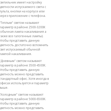
светильник имеет настройку
цветности испускаемого света с
пульта, кнопки на корпусе или
через приложение с телефона.
"Теплым" светом называют
параметр в районе 2500-3200К
(обычная лампа накаливания а
также все галогенные лампы).
Чтобы представить данную
цветность достаточно вспомнить
свет испускаемый обычной
лампой накаливания.
"Дневным" светом называют
параметр в районе 3500-4500К.
Чтобы представить данную
цветность можно представить
стандартный офис. Хотя иногда в
офисах используется и параметр
выше.
"Холодным" светом называют
параметр в районе 5000-6500К.
Чтобы представить данную
цветность можно представить