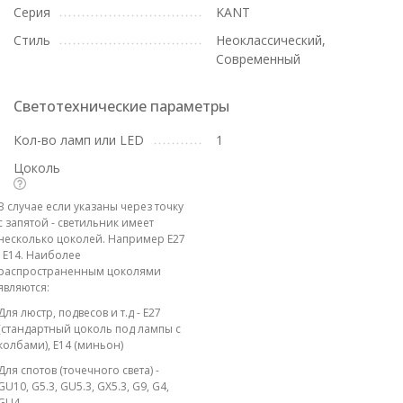
Серия
KANT
Стиль
Неоклассический,
Современный
Светотехнические параметры
Кол-во ламп или LED
1
Цоколь
В случае если указаны через точку
с запятой - светильник имеет
несколько цоколей. Например E27
; E14. Наиболее
распространенным цоколями
являются:
Для люстр, подвесов и т.д - E27
(стандартный цоколь под лампы с
колбами), E14 (миньон)
Для спотов (точечного света) -
GU10, G5.3, GU5.3, GX5.3, G9, G4,
GU4