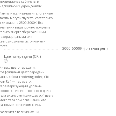
процедурные кабинеты в
медицинских учреждениях.
Лампы накаливания и галогенные
лампы могут испускать свет только
в диапазоне 2500-3000К. Все
значения выше можно получить
только энергосберегающими,
газоразрядными или
светодиодными источниками
света.
3000-6000K (плавная рег.)
Цветопередача (CRI)
Индекс цветопередачи,
коэффициент цветопередачи
(англ. colour rendering index, CRI
или Ra ) — параметр,
характеризующий уровень
соответствия естественного цвета
тела видимому (кажущемуся) цвету
этого тела при освещении его
данным источником света.
Различия в величинах CRI