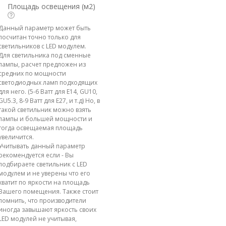
Площадь освещения (м2)
Данный параметр может быть
посчитан точно только для
светильников с LED модулем.
Для светильника под сменные
лампы, расчет предложен из
средних по мощности
светодиодных ламп подходящих
для него. (5-6 Ватт для E14, GU10,
GU5.3, 8-9 Ватт для E27, и т.д) Но, в
такой светильник можно взять
лампы и большей мощности и
тогда освещаемая площадь
увеличится.
Учитывать данный параметр
рекомендуется если - Вы
подбираете светильник с LED
модулем и не уверены что его
хватит по яркости на площадь
Вашего помещения. Также стоит
помнить, что производители
иногда завышают яркость своих
LED модулей не учитывая,