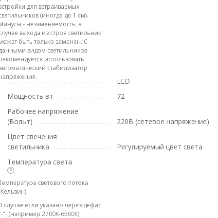
встройки для встраиваемых
светильников (иногда до 1 см).
Минусы - незаменяемость, в
случае выхода из строя светильник
может быть только заменен. С
данными видом светильников
рекомендуется использовать
автоматический стабилизатор
напряжения.
LED
Мощность вт
72
Рабочее напряжение
(Вольт)
220В (сетевое напряжение)
Цвет свечения
светильника
Регулируемый цвет света
Температура света
Температура светового потока
(Кельвин).
В случае если указано через дефис
"-", (например 2700К-6500К)