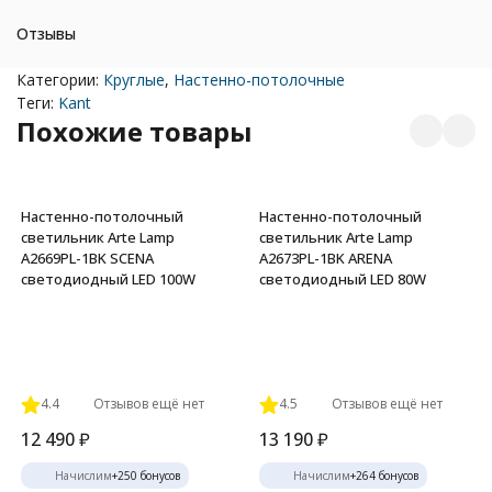
Отзывы
Категории:
Круглые
,
Настенно-потолочные
Теги:
Kant
Похожие товары
Настенно-потолочный
Настенно-потолочный
светильник Arte Lamp
светильник Arte Lamp
A2669PL-1BK SCENA
A2673PL-1BK ARENA
светодиодный LED 100W
светодиодный LED 80W
4.4
Отзывов ещё нет
4.5
Отзывов ещё нет
12 490
₽
13 190
₽
Начислим
+
250
бонусов
Начислим
+
264
бонусов