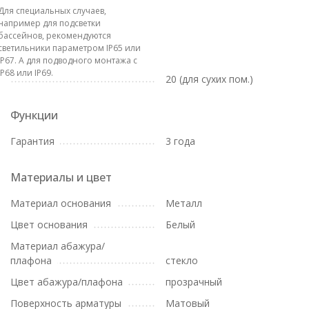
Для специальных случаев,
например для подсветки
бассейнов, рекомендуются
светильники параметром IP65 или
IP67. А для подводного монтажа с
IP68 или IP69.
20 (для сухих пом.)
Функции
Гарантия
3 года
Материалы и цвет
Материал основания
Металл
Цвет основания
Белый
Материал абажура/
плафона
стекло
Цвет абажура/плафона
прозрачный
Поверхность арматуры
Матовый