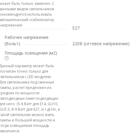
может быть только заменен. С
данными видом светильников
рекомендуется использовать
автоматический стабилизатор
напряжения.
E27
Рабочее напряжение
(Вольт)
220В (сетевое напряжение)
Площадь освещения (м2)
Данный параметр может быть
посчитан точно только для
светильников с LED модулем.
Для светильника под сменные
лампы, расчет предложен из
средних по мощности
светодиодных ламп подходящих
для него. (5-6 Ватт для E14, GU10,
GU5.3, 8-9 Ватт для E27, и т.д) Но, в
такой светильник можно взять
лампы и большей мощности и
тогда освещаемая площадь
увеличится.