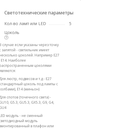
Светотехнические параметры
Кол-во ламп или LED
5
Цоколь
В случае если указаны через точку
с запятой - светильник имеет
несколько цоколей. Например E27
; E14. Наиболее
распространенным цоколями
являются:
Для люстр, подвесов и т.д - E27
(стандартный цоколь под лампы с
колбами), E14 (миньон)
Для спотов (точечного света) -
GU10, G5.3, GU5.3, GX5.3, G9, G4,
GU4
LED модуль - не сменный
светодиодный модуль
вмонтированный в плафон или