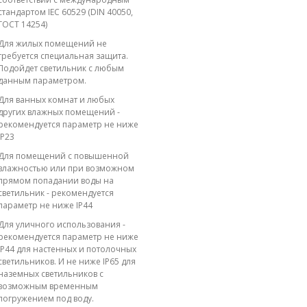
стандартом IEC 60529 (DIN 40050,
ГОСТ 14254)
Для жилых помещений не
требуется специальная защита.
Подойдет светильник с любым
данным параметром.
Для ванных комнат и любых
других влажных помещений -
рекомендуется параметр не ниже
IP23
Для помещений с повышенной
влажностью или при возможном
прямом попадании воды на
светильник - рекомендуется
параметр не ниже IP44
Для уличного использования -
рекомендуется параметр не ниже
IP44 для настенных и потолочных
светильников. И не ниже IP65 для
наземных светильников с
возможным временным
погружением под воду.