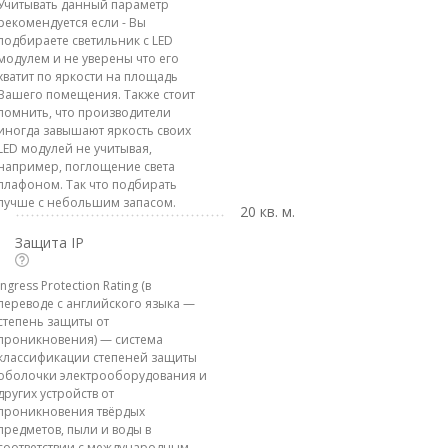
Учитывать данный параметр
рекомендуется если - Вы
подбираете светильник с LED
модулем и не уверены что его
хватит по яркости на площадь
Вашего помещения. Также стоит
помнить, что производители
иногда завышают яркость своих
LED модулей не учитывая,
например, поглощение света
плафоном. Так что подбирать
лучше с небольшим запасом.
20 кв. м.
Защита IP
Ingress Protection Rating (в
переводе с английского языка —
степень защиты от
проникновения) — система
классификации степеней защиты
оболочки электрооборудования и
других устройств от
проникновения твёрдых
предметов, пыли и воды в
соответствии с международным