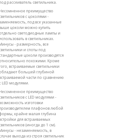
под рассеиватель светильника.
Несомненное преимущество
светильников с цоколями -
заменяемость, под все указанные
выше цоколи можно купить
отдельно светодиодные лампы и
использовать в светильниках.
Минусы - размерность, все
светильники и споты под
стандартные цоколи производятся
относительно похожими. Кроме
того, встраиваемые светильники
обладают большей глубиной
встраиваемой части по сравнению
с LED модулями.
Несомненное преимущество
светильников с LED модулями -
возможность изготовки
производителем плафонов любой
формы, крайне малая глубина
встройки для встраиваемых
светильников (иногда до 1 см).
Минусы - незаменяемость, в
случае выхода из строя светильник