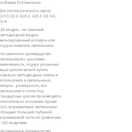
колбами), E14 (миньон)
Для спотов (точечного света) -
GU10, G5.3, GU5.3, GX5.3, G9, G4,
GU4
LED модуль - не сменный
светодиодный модуль
вмонтированный в плафон или
под рассеиватель светильника.
Несомненное преимущество
светильников с цоколями -
заменяемость, под все указанные
выше цоколи можно купить
отдельно светодиодные лампы и
использовать в светильниках.
Минусы - размерность, все
светильники и споты под
стандартные цоколи производятся
относительно похожими. Кроме
того, встраиваемые светильники
обладают большей глубиной
встраиваемой части по сравнению
с LED модулями.
Несомненное преимущество