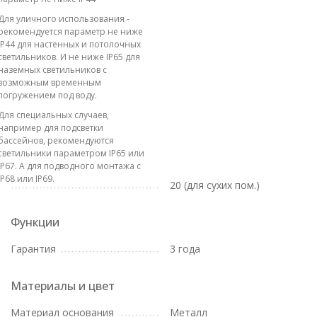
Для уличного использования -
рекомендуется параметр не ниже
IP44 для настенных и потолочных
светильников. И не ниже IP65 для
наземных светильников с
возможным временным
погружением под воду.
Для специальных случаев,
например для подсветки
бассейнов, рекомендуются
светильники параметром IP65 или
IP67. А для подводного монтажа с
IP68 или IP69.
20 (для сухих пом.)
Функции
Гарантия
3 года
Материалы и цвет
Материал основания
Металл