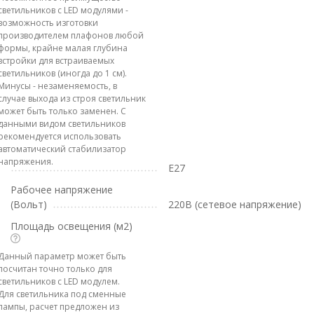
светильников с LED модулями -
возможность изготовки
производителем плафонов любой
формы, крайне малая глубина
встройки для встраиваемых
светильников (иногда до 1 см).
Минусы - незаменяемость, в
случае выхода из строя светильник
может быть только заменен. С
данными видом светильников
рекомендуется использовать
автоматический стабилизатор
напряжения.
E27
Рабочее напряжение
(Вольт)
220В (сетевое напряжение)
Площадь освещения (м2)
Данный параметр может быть
посчитан точно только для
светильников с LED модулем.
Для светильника под сменные
лампы, расчет предложен из