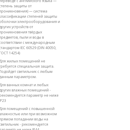
переводе с английского языка —
степень защиты от
проникновения) — система
классификации степеней защиты
оболочки электрооборудования и
других устройств от
проникновения твёрдых
предметов, пыли и воды в
соответствии с международным
стандартом IEC 60529 (DIN 40050,
ГОСТ 14254)
Для жилых помещений не
требуется специальная защита.
Подойдет светильник с любым
данным параметром.
Для ванных комнат и любых
других влажных помещений -
рекомендуется параметр не ниже
IP23
Для помещений с повышенной
влажностью или при возможном
прямом попадании воды на
светильник - рекомендуется
параметр не ниже IP44