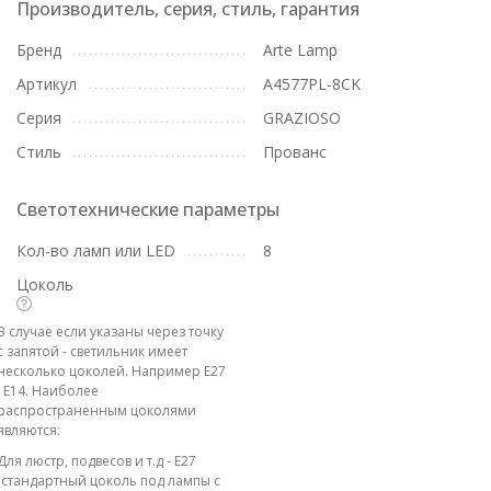
Производитель, серия, стиль, гарантия
Бренд
Arte Lamp
Артикул
A4577PL-8CK
Серия
GRAZIOSO
Стиль
Прованс
Светотехнические параметры
Кол-во ламп или LED
8
Цоколь
В случае если указаны через точку
с запятой - светильник имеет
несколько цоколей. Например E27
; E14. Наиболее
распространенным цоколями
являются:
Для люстр, подвесов и т.д - E27
(стандартный цоколь под лампы с