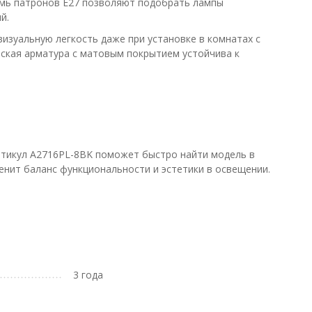
емь патронов E27 позволяют подобрать лампы
й.
визуальную легкость даже при установке в комнатах с
ская арматура с матовым покрытием устойчива к
Артикул A2716PL-8BK поможет быстро найти модель в
енит баланс функциональности и эстетики в освещении.
3 года