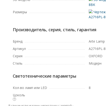
8BK
Размеры
Чертеж 
A2716PL-
Производитель, серия, стиль, гарантия
Бренд
Arte Lamp
Артикул
A2716PL-
Серия
OXFORD
Стиль
Модерн
Светотехнические параметры
Кол-во ламп или LED
8
Цоколь
В случае если указаны через точку с запятой -