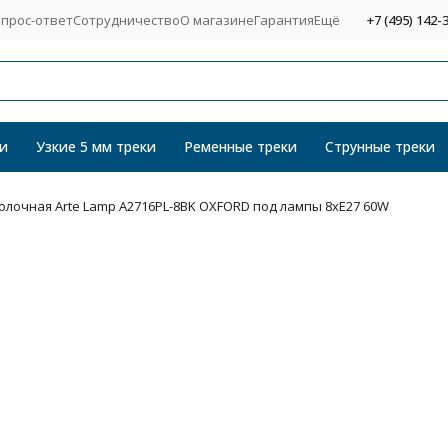
прос-ответ
Сотрудничество
О магазине
Гарантия
Ещё
+7 (495) 142-
и
Узкие 5 мм треки
Ременные треки
Струнные треки
олочная Arte Lamp A2716PL-8BK OXFORD под лампы 8xE27 60W