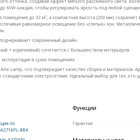
го оттенка, создавая эффект мягкого рассеянного света. Вос
о 60W каждая, чтобы регулировать яркость под любой сценари
 помещения до 32 м², а компактная высота (250 мм) сохраняет 
еспечивая равномерное освещение без «слепых» зон. Металличе
и.
подчеркивают современный дизайн.
ный + коричневый) сочетается с большинством интерьеров.
 эксплуатации в сухих помещениях.
 Arte Lamp, что подтверждает качество сборки и материалов. 
о стандартными электросетями. Идеальный выбор для тех, кто ц
Функции
ция по
Гарантия
 A2716PL-8BK
ль A2716PL-