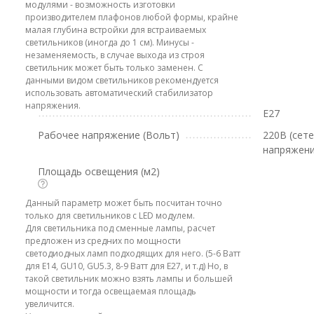
модулями - возможность изготовки
производителем плафонов любой формы, крайне
малая глубина встройки для встраиваемых
светильников (иногда до 1 см). Минусы -
незаменяемость, в случае выхода из строя
светильник может быть только заменен. С
данными видом светильников рекомендуется
использовать автоматический стабилизатор
напряжения.
E27
Рабочее напряжение (Вольт)
220В (сет
напряжени
Площадь освещения (м2)
Данный параметр может быть посчитан точно
только для светильников с LED модулем.
Для светильника под сменные лампы, расчет
предложен из средних по мощности
светодиодных ламп подходящих для него. (5-6 Ватт
для E14, GU10, GU5.3, 8-9 Ватт для E27, и т.д) Но, в
такой светильник можно взять лампы и большей
мощности и тогда освещаемая площадь
увеличится.