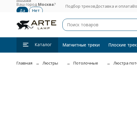
Ваш город
Москва
?
Подбор треков
Доставка и оплата
Во
Каталог
Магнитные треки
Плоские трек
Главная
Люстры
Потолочные
Люстра пот