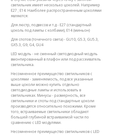
светильник имеет несколько цоколей. Например
E27 ; E14. Наиболее распространенным цоколями
являются:
Для люстр, подвесов и т.д - E27 (стандартный
цоколь под лампы с колбами), E14 (миньон)
Для спотов (точечного света) - GU10, G5.3, GU5.3,
GX5.3, G9, G4, GU4
LED модуль - не сменный светодиодный модуль
вмонтированный в плафон или под рассеиватель
светильника.
Несомненное преимущество светильников с
цоколями - заменяемость, под все указанные
выше цоколи можно купить отдельно
светодиодные лампы и использовать в
светильниках. Минусы - размерность, все
светильники и споты под стандартные цоколи
производятся относительно похожими. Кроме
того, встраиваемые светильники обладают
большей глубиной встраиваемой части по
сравнению с LED модулями.
Несомненное преимущество светильников с LED