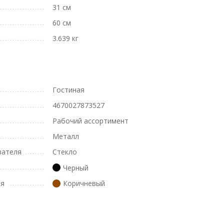
31 см
60 см
3.639 кг
Гостиная
4670027873527
Рабочий ассортимент
Металл
вателя
Стекло
Черный
ля
Коричневый