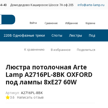
34-40
Домодедово Каширское Шоссе 7А оф 205
info@arte-lamp.ru
Войти
Сравнение
Избранное
Корзина
220В Однофазные треки
Споты
Люстры
Подвесные
К сравнению
В избранное
Поделиться
Люстра потолочная Arte
Lamp A2716PL-8BK OXFORD
под лампы 8xE27 60W
Артикул:
A2716PL-8BK
3.6
Написать отзыв