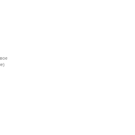
евое
е)