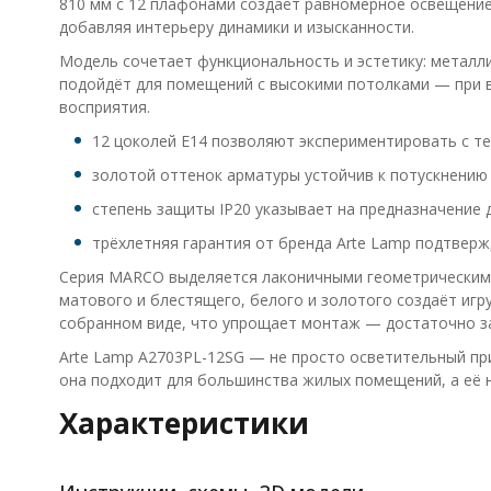
810 мм с 12 плафонами создаёт равномерное освещение
добавляя интерьеру динамики и изысканности.
Модель сочетает функциональность и эстетику: металли
подойдёт для помещений с высокими потолками — при в
восприятия.
12 цоколей E14 позволяют экспериментировать с те
золотой оттенок арматуры устойчив к потускнению
степень защиты IP20 указывает на предназначение 
трёхлетняя гарантия от бренда Arte Lamp подтверж
Серия MARCO выделяется лаконичными геометрическими 
матового и блестящего, белого и золотого создаёт игр
собранном виде, что упрощает монтаж — достаточно за
Arte Lamp A2703PL-12SG — не просто осветительный при
она подходит для большинства жилых помещений, а её не
Характеристики