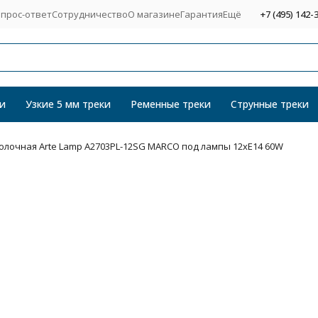
прос-ответ
Сотрудничество
О магазине
Гарантия
Ещё
+7 (495) 142-
и
Узкие 5 мм треки
Ременные треки
Струнные треки
олочная Arte Lamp A2703PL-12SG MARCO под лампы 12xE14 60W