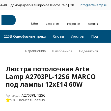
34-40
Домодедово Каширское Шоссе 7А оф 205
info@arte-lamp.ru
Войти
Сравнение
Избранное
Корзина
220В Однофазные треки
Споты
Люстры
Подвесные
К сравнению
В избранное
Поделиться
Люстра потолочная Arte
Lamp A2703PL-12SG MARCO
под лампы 12xE14 60W
Артикул:
A2703PL-12SG
5.0
Написать отзыв