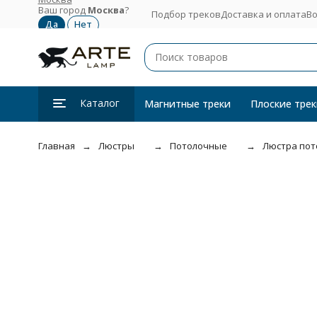
Ваш город
Москва
?
Подбор треков
Доставка и оплата
Во
Каталог
Магнитные треки
Плоские трек
Главная
Люстры
Потолочные
Люстра пот