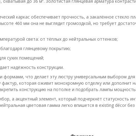
, охватывая до 36 м². Золотистая глянцевая арматура контрас
ческий каркас обеспечивает прочность, а закалённое стекло пл
ысоте 460 мм она не выглядит громоздкой, но требует достато
мпературой света: от тёплых до нейтральных оттенков;
 благодаря глянцевому покрытию;
для сухих помещений;
дает надёжность конструкции.
формами, что делает эту люстру универсальным выбором для и
у фактур, которая оживит монохромную отделку или дополнит н
крепить конструкцию на потолке и подобрать лампы мощностью
бор, а акцентный элемент, который подчеркнёт статусность ин
йтральная цветовая гамма легко впишется в existing décor без 