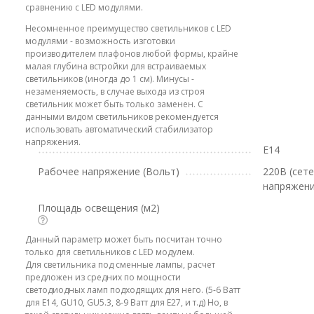
сравнению с LED модулями.
Несомненное преимущество светильников с LED
модулями - возможность изготовки
производителем плафонов любой формы, крайне
малая глубина встройки для встраиваемых
светильников (иногда до 1 см). Минусы -
незаменяемость, в случае выхода из строя
светильник может быть только заменен. С
данными видом светильников рекомендуется
использовать автоматический стабилизатор
напряжения.
E14
Рабочее напряжение (Вольт)
220В (сет
напряжени
Площадь освещения (м2)
Данный параметр может быть посчитан точно
только для светильников с LED модулем.
Для светильника под сменные лампы, расчет
предложен из средних по мощности
светодиодных ламп подходящих для него. (5-6 Ватт
для E14, GU10, GU5.3, 8-9 Ватт для E27, и т.д) Но, в