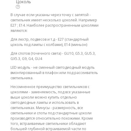
Цоколь
В случае если указаны через точку с запятой -
светильник имеет несколько цоколей. Например
E27 ; E14. Наиболее распространенным цоколями
являются:
Для люстр, подвесов и т.д - E27 (стандартный
цоколь под лампы с колбами), E14 (миньон)
Для спотов (точечного света) - GU10, G5.3, GU5.3,
GX5.3, G9, G4, GU4
LED модуль - не сменный светодиодный модуль
вмонтированный в плафон или под рассеиватель
светильника.
Несомненное преимущество светильников с
цоколями - заменяемость, под все указанные
выше цоколи можно купить отдельно
светодиодные лампы и использовать в
светильниках. Минусы - размерность, все
светильники и споты под стандартные цоколи
производятся относительно похожими. Кроме
того, встраиваемые светильники обладают
большей глубиной встраиваемой части по