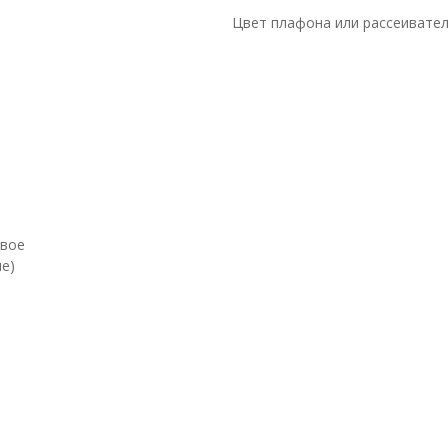
Цвет плафона или рассеивате
евое
е)