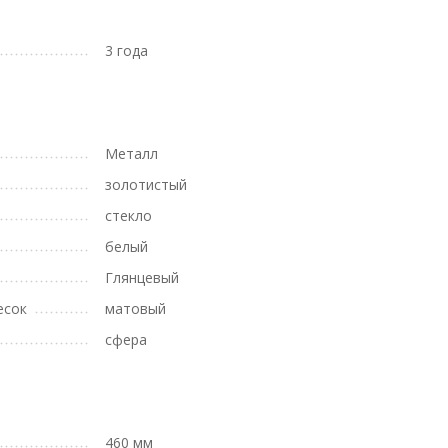
3 года
Металл
золотистый
стекло
белый
Глянцевый
есок
матовый
сфера
460 мм