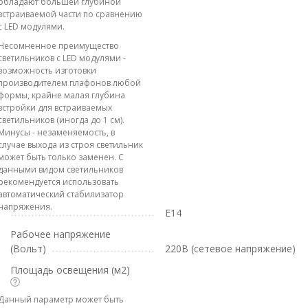
обладают большей глубиной
встраиваемой части по сравнению
с LED модулями.
Несомненное преимущество
светильников с LED модулями -
возможность изготовки
производителем плафонов любой
формы, крайне малая глубина
встройки для встраиваемых
светильников (иногда до 1 см).
Минусы - незаменяемость, в
случае выхода из строя светильник
может быть только заменен. С
данными видом светильников
рекомендуется использовать
автоматический стабилизатор
напряжения.
E14
Рабочее напряжение
(Вольт)
220В (сетевое напряжение)
Площадь освещения (м2)
Данный параметр может быть