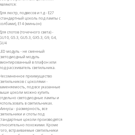
являются:
Для люстр, подвесов и т.д - E27
(стандартный цоколь под лампы с
колбами), E14 (миньон)
Для спотов (точечного света) -
GU10, G5.3, GU5.3, GX5.3, G9, G4,
GU4
LED модуль - не сменный
светодиодный модуль
вмонтированный в плафон или
под рассеиватель светильника.
Несомненное преимущество
светильников с цоколями -
заменяемость, под все указанные
выше цоколи можно купить
отдельно светодиодные лампы и
использовать в светильниках.
Минусы - размерность, все
светильники и споты под
стандартные цоколи производятся
относительно похожими. Кроме
того, встраиваемые светильники