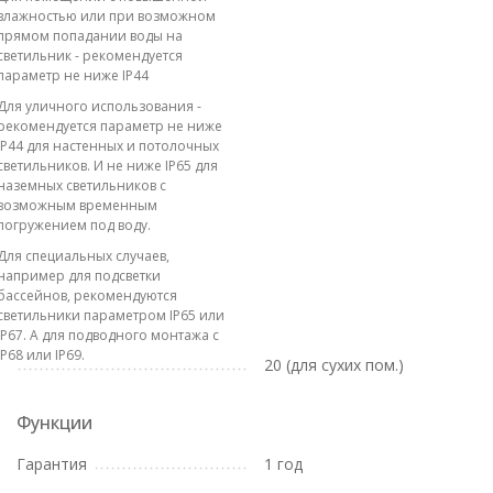
влажностью или при возможном
прямом попадании воды на
светильник - рекомендуется
параметр не ниже IP44
Для уличного использования -
рекомендуется параметр не ниже
IP44 для настенных и потолочных
светильников. И не ниже IP65 для
наземных светильников с
возможным временным
погружением под воду.
Для специальных случаев,
например для подсветки
бассейнов, рекомендуются
светильники параметром IP65 или
IP67. А для подводного монтажа с
IP68 или IP69.
20 (для сухих пом.)
Функции
Гарантия
1 год