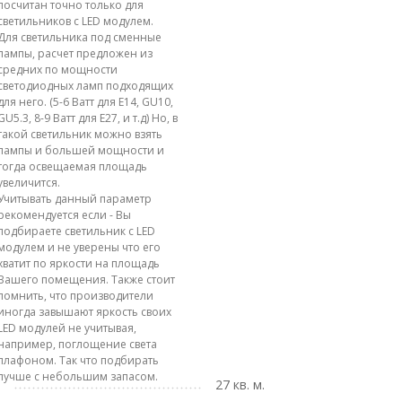
посчитан точно только для
светильников с LED модулем.
Для светильника под сменные
лампы, расчет предложен из
средних по мощности
светодиодных ламп подходящих
для него. (5-6 Ватт для E14, GU10,
GU5.3, 8-9 Ватт для E27, и т.д) Но, в
такой светильник можно взять
лампы и большей мощности и
тогда освещаемая площадь
увеличится.
Учитывать данный параметр
рекомендуется если - Вы
подбираете светильник с LED
модулем и не уверены что его
хватит по яркости на площадь
Вашего помещения. Также стоит
помнить, что производители
иногда завышают яркость своих
LED модулей не учитывая,
например, поглощение света
плафоном. Так что подбирать
лучше с небольшим запасом.
27 кв. м.