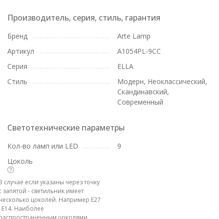
Производитель, серия, стиль, гарантия
Бренд
Arte Lamp
Артикул
A1054PL-9CC
Серия
ELLA
Стиль
Модерн, Неоклассический,
Скандинавский,
Современный
Светотехнические параметры
Кол-во ламп или LED
9
Цоколь
В случае если указаны через точку
с запятой - светильник имеет
несколько цоколей. Например E27
; E14. Наиболее
распространенным цоколями