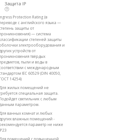
Защита IP
Ingress Protection Rating (в
переводе с английского языка —
степень защиты от
проникновения) — система
классификации степеней защиты
оболочки электрооборудования и
других устройств от
проникновения твёрдых
предметов, пыли и воды в
соответствии с международным
стандартом IEC 60529 (DIN 40050,
ГОСТ 14254)
Для жилых помещений не
требуется специальная защита.
Подойдет светильник с любым
данным параметром.
Для ванных комнат и любых
других влажных помещений -
рекомендуется параметр не ниже
IP23
Для помещений с повышенной