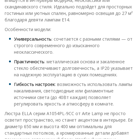
впишутся в интерьеры модерна, неоклассики или
скандинавского стиля. Идеально подойдет для просторных
гостиных или уютных спален, равномерно освещая до 27 м²
благодаря девяти лампам E14.
Особенности модели:
Универсальность
: сочетается с разными стилями — от
строгого современного до изысканного
неоклассического.
Практичность
: металлическая основа и закаленное
стекло обеспечивают долговечность, а IP20 указывает
на надежную эксплуатацию в сухих помещениях.
Гибкость настроек
: возможность использовать лампы
накаливания, светодиодные или филаментные
источники света (до 40Вт каждая) позволяет
регулировать яркость и атмосферу в комнате.
Люстра ELLA серии A1054PL-9CC от Arte Lamp не просто
осветит пространство, но станет акцентом в интерьере. Ее
диаметр 650 мм и высота 400 мм оптимальны для
стандартных потолков, а хромированные детали добавят