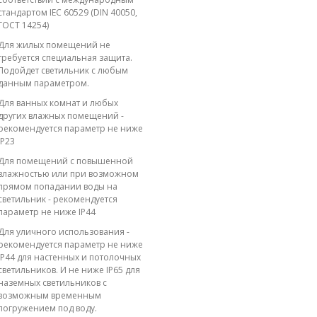
стандартом IEC 60529 (DIN 40050,
ГОСТ 14254)
Для жилых помещений не
требуется специальная защита.
Подойдет светильник с любым
данным параметром.
Для ванных комнат и любых
других влажных помещений -
рекомендуется параметр не ниже
IP23
Для помещений с повышенной
влажностью или при возможном
прямом попадании воды на
светильник - рекомендуется
параметр не ниже IP44
Для уличного использования -
рекомендуется параметр не ниже
IP44 для настенных и потолочных
светильников. И не ниже IP65 для
наземных светильников с
возможным временным
погружением под воду.