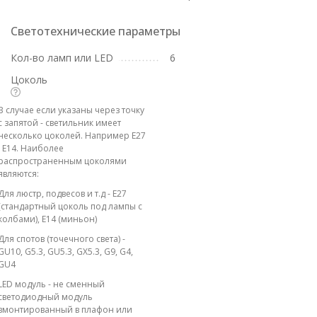
Светотехнические параметры
Кол-во ламп или LED
6
Цоколь
В случае если указаны через точку
с запятой - светильник имеет
несколько цоколей. Например E27
; E14. Наиболее
распространенным цоколями
являются:
Для люстр, подвесов и т.д - E27
(стандартный цоколь под лампы с
колбами), E14 (миньон)
Для спотов (точечного света) -
GU10, G5.3, GU5.3, GX5.3, G9, G4,
GU4
LED модуль - не сменный
светодиодный модуль
вмонтированный в плафон или