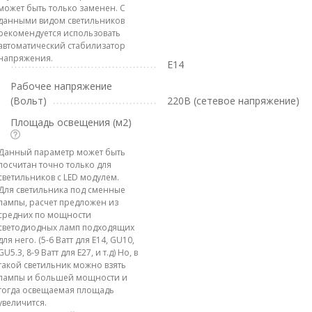
может быть только заменен. С
данными видом светильников
рекомендуется использовать
автоматический стабилизатор
напряжения.
E14
Рабочее напряжение
(Вольт)
220В (сетевое напряжение)
Площадь освещения (м2)
Данный параметр может быть
посчитан точно только для
светильников с LED модулем.
Для светильника под сменные
лампы, расчет предложен из
средних по мощности
светодиодных ламп подходящих
для него. (5-6 Ватт для E14, GU10,
GU5.3, 8-9 Ватт для E27, и т.д) Но, в
такой светильник можно взять
лампы и большей мощности и
тогда освещаемая площадь
увеличится.