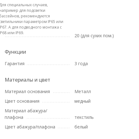
Для специальных случаев,
например для подсветки
бассейнов, рекомендуются
светильники параметром IP65 или
IP67. А для подводного монтажа с
IP68 или IP69.
20 (для сухих пом.)
Функции
Гарантия
3 года
Материалы и цвет
Материал основания
Металл
Цвет основания
медный
Материал абажура/
плафона
текстиль
Цвет абажура/плафона
белый