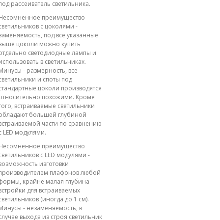
под рассеиватель светильника.
Несомненное преимущество
светильников с цоколями -
заменяемость, под все указанные
выше цоколи можно купить
отдельно светодиодные лампы и
использовать в светильниках.
Минусы - размерность, все
светильники и споты под
стандартные цоколи производятся
относительно похожими. Кроме
того, встраиваемые светильники
обладают большей глубиной
встраиваемой части по сравнению
с LED модулями.
Несомненное преимущество
светильников с LED модулями -
возможность изготовки
производителем плафонов любой
формы, крайне малая глубина
встройки для встраиваемых
светильников (иногда до 1 см).
Минусы - незаменяемость, в
случае выхода из строя светильник