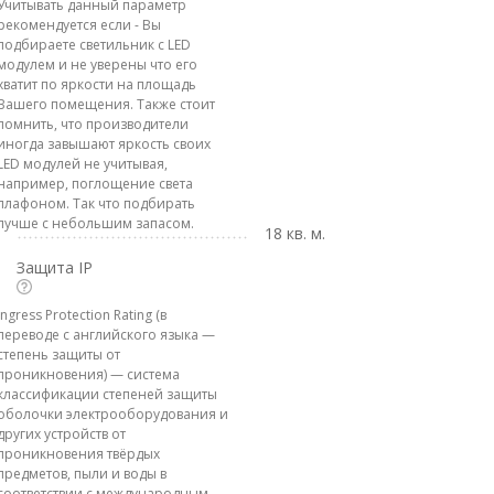
Учитывать данный параметр
рекомендуется если - Вы
подбираете светильник с LED
модулем и не уверены что его
хватит по яркости на площадь
Вашего помещения. Также стоит
помнить, что производители
иногда завышают яркость своих
LED модулей не учитывая,
например, поглощение света
плафоном. Так что подбирать
лучше с небольшим запасом.
18 кв. м.
Защита IP
Ingress Protection Rating (в
переводе с английского языка —
степень защиты от
проникновения) — система
классификации степеней защиты
оболочки электрооборудования и
других устройств от
проникновения твёрдых
предметов, пыли и воды в
соответствии с международным