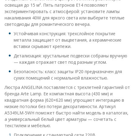
освещая до 15 м². Пять патронов E14 позволяют
экспериментировать с атмосферой: установите лампы
накаливания 40W для яркого света или выберите теплые
светодиоды для романтического вечера.
Устойчивая конструкция: трехслойное покрытие
металла защищает от выцветания, а керамические
вставки скрывают крепежи.
Детализация: хрустальные подвески собраны вручную
— каждая отражает свет под разным углом.
Безопасность: класс защиты IP20 предназначен для
сухих помещений с нормальной влажностью.
Люстра ANGELINA поставляется с трехлетней гарантией от
бренда Arte Lamp. Ее компактная высота (430 мм) и
квадратная форма (620×620 мм) упрощают интеграцию в
низкие потолки без потери декоративности. Артикул
A5349LM-5WH поможет быстро найти модель в каталогах,
а универсальный белый цвет арматуры — сочетать с
текстилем и мебелью.
Подключение к стандартной сети 220В.