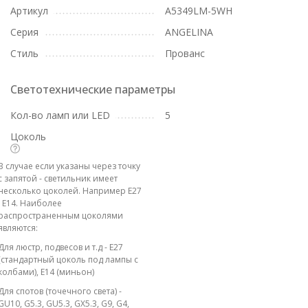
Артикул
A5349LM-5WH
Серия
ANGELINA
Стиль
Прованс
Светотехнические параметры
Кол-во ламп или LED
5
Цоколь
В случае если указаны через точку
с запятой - светильник имеет
несколько цоколей. Например E27
; E14. Наиболее
распространенным цоколями
являются:
Для люстр, подвесов и т.д - E27
(стандартный цоколь под лампы с
колбами), E14 (миньон)
Для спотов (точечного света) -
GU10, G5.3, GU5.3, GX5.3, G9, G4,