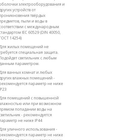
оболочки электрооборудования и
других устройств от
проникновения твёрдых
предметов, пыли и воды в
соответствии с международным
стандартом IEC 60529 (DIN 40050,
ГОСТ 14254)
Для жилых помещений не
требуется специальная защита.
Подойдет светильник с любым
данным параметром.
Для ванных комнат и любых
других влажных помещений -
рекомендуется параметр не ниже
IP23
Для помещений с повышенной
влажностью или при возможном
прямом попадании воды на
светильник - рекомендуется
параметр не ниже IP44
Для уличного использования -
рекомендуется параметр не ниже