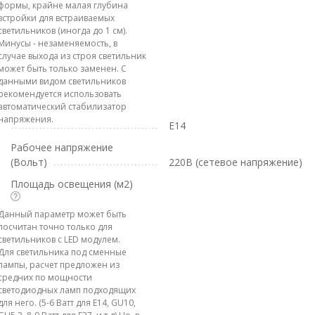
формы, крайне малая глубина
встройки для встраиваемых
светильников (иногда до 1 см).
Минусы - незаменяемость, в
случае выхода из строя светильник
может быть только заменен. С
данными видом светильников
рекомендуется использовать
автоматический стабилизатор
напряжения.
E14
Рабочее напряжение
(Вольт)
220В (сетевое напряжение)
Площадь освещения (м2)
Данный параметр может быть
посчитан точно только для
светильников с LED модулем.
Для светильника под сменные
лампы, расчет предложен из
средних по мощности
светодиодных ламп подходящих
для него. (5-6 Ватт для E14, GU10,