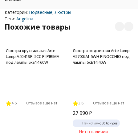
Категории:
Подвесные
,
Люстры
Теги:
Angelina
Похожие товары
Люстра хрустальная Arte
Люстра подвесная Arte Lamp
Lamp A4041SP-5CC P IPIRIMA
A5700LM-5WH PINOCCHIO под
под лампы 5xE14 60W
лампы 5xE14 40W
4.6
Отзывов ещё нет
3.8
Отзывов ещё нет
27 990
₽
Начислим
+
560
бонусов
Нет в наличии