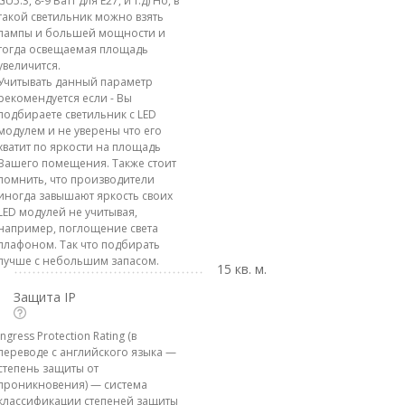
GU5.3, 8-9 Ватт для E27, и т.д) Но, в
такой светильник можно взять
лампы и большей мощности и
тогда освещаемая площадь
увеличится.
Учитывать данный параметр
рекомендуется если - Вы
подбираете светильник с LED
модулем и не уверены что его
хватит по яркости на площадь
Вашего помещения. Также стоит
помнить, что производители
иногда завышают яркость своих
LED модулей не учитывая,
например, поглощение света
плафоном. Так что подбирать
лучше с небольшим запасом.
15 кв. м.
Защита IP
Ingress Protection Rating (в
переводе с английского языка —
степень защиты от
проникновения) — система
классификации степеней защиты