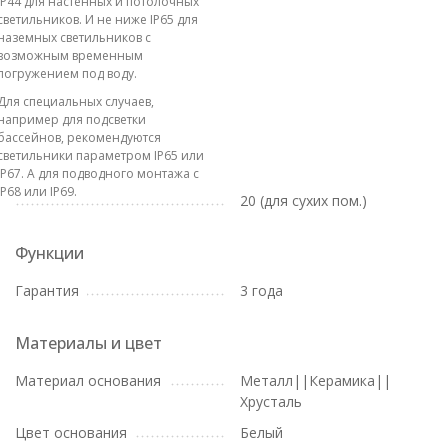
IP44 для настенных и потолочных
светильников. И не ниже IP65 для
наземных светильников с
возможным временным
погружением под воду.
Для специальных случаев,
например для подсветки
бассейнов, рекомендуются
светильники параметром IP65 или
IP67. А для подводного монтажа с
IP68 или IP69.
20 (для сухих пом.)
Функции
Гарантия
3 года
Материалы и цвет
Материал основания
Металл||Керамика||
Хрусталь
Цвет основания
Белый