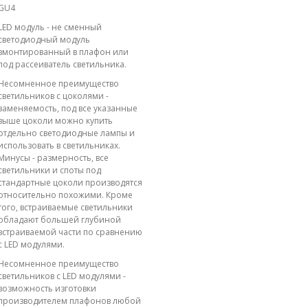
GU4
LED модуль - не сменный
светодиодный модуль
вмонтированный в плафон или
под рассеиватель светильника.
Несомненное преимущество
светильников с цоколями -
заменяемость, под все указанные
выше цоколи можно купить
отдельно светодиодные лампы и
использовать в светильниках.
Минусы - размерность, все
светильники и споты под
стандартные цоколи производятся
относительно похожими. Кроме
того, встраиваемые светильники
обладают большей глубиной
встраиваемой части по сравнению
с LED модулями.
Несомненное преимущество
светильников с LED модулями -
возможность изготовки
производителем плафонов любой