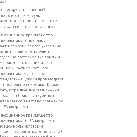
GU4
LED модуль - не сменный
светодиодный модуль
вмонтированный в плафон или
под рассеиватель светильника.
Несомненное преимущество
светильников с цоколями -
заменяемость, под все указанные
выше цоколи можно купить
отдельно светодиодные лампы и
использовать в светильниках.
Минусы - размерность, все
светильники и споты под
стандартные цоколи производятся
относительно похожими. Кроме
того, встраиваемые светильники
обладают большей глубиной
встраиваемой части по сравнению
с LED модулями.
Несомненное преимущество
светильников с LED модулями -
возможность изготовки
производителем плафонов любой