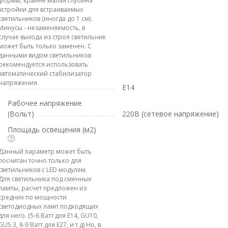
формы, крайне малая глубина
встройки для встраиваемых
светильников (иногда до 1 см).
Минусы - незаменяемость, в
случае выхода из строя светильник
может быть только заменен. С
данными видом светильников
рекомендуется использовать
автоматический стабилизатор
напряжения.
E14
Рабочее напряжение
(Вольт)
220В (сетевое напряжение)
Площадь освещения (м2)
Данный параметр может быть
посчитан точно только для
светильников с LED модулем.
Для светильника под сменные
лампы, расчет предложен из
средних по мощности
светодиодных ламп подходящих
для него. (5-6 Ватт для E14, GU10,
GU5.3, 8-9 Ватт для E27, и т.д) Но, в