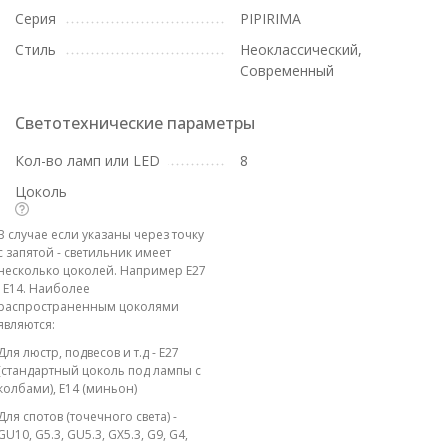
Серия
PIPIRIMA
Стиль
Неоклассический,
Современный
Светотехнические параметры
Кол-во ламп или LED
8
Цоколь
В случае если указаны через точку
с запятой - светильник имеет
несколько цоколей. Например E27
; E14. Наиболее
распространенным цоколями
являются:
Для люстр, подвесов и т.д - E27
(стандартный цоколь под лампы с
колбами), E14 (миньон)
Для спотов (точечного света) -
GU10, G5.3, GU5.3, GX5.3, G9, G4,