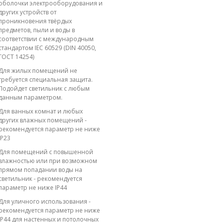
оболочки электрооборудования и
других устройств от
проникновения твёрдых
предметов, пыли и воды в
соответствии с международным
стандартом IEC 60529 (DIN 40050,
ГОСТ 14254)
Для жилых помещений не
требуется специальная защита.
Подойдет светильник с любым
данным параметром.
Для ванных комнат и любых
других влажных помещений -
рекомендуется параметр не ниже
IP23
Для помещений с повышенной
влажностью или при возможном
прямом попадании воды на
светильник - рекомендуется
параметр не ниже IP44
Для уличного использования -
рекомендуется параметр не ниже
IP44 для настенных и потолочных