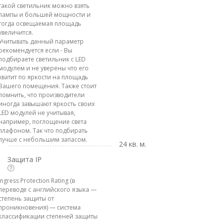
такой светильник можно взять
лампы и большей мощности и
тогда освещаемая площадь
увеличится.
Учитывать данный параметр
рекомендуется если - Вы
подбираете светильник с LED
модулем и не уверены что его
хватит по яркости на площадь
Вашего помещения. Также стоит
помнить, что производители
иногда завышают яркость своих
LED модулей не учитывая,
например, поглощение света
плафоном. Так что подбирать
лучше с небольшим запасом.
24 кв. м.
Защита IP
Ingress Protection Rating (в
переводе с английского языка —
степень защиты от
проникновения) — система
классификации степеней защиты