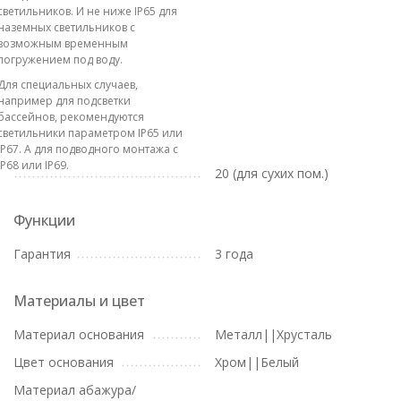
светильников. И не ниже IP65 для
наземных светильников с
возможным временным
погружением под воду.
Для специальных случаев,
например для подсветки
бассейнов, рекомендуются
светильники параметром IP65 или
IP67. А для подводного монтажа с
IP68 или IP69.
20 (для сухих пом.)
Функции
Гарантия
3 года
Материалы и цвет
Материал основания
Металл||Хрусталь
Цвет основания
Хром||Белый
Материал абажура/