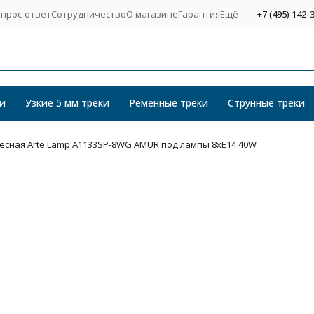
прос-ответ
Сотрудничество
О магазине
Гарантия
Ещё
+7 (495) 142-
и
Узкие 5 мм треки
Ременные треки
Струнные треки
есная Arte Lamp A1133SP-8WG AMUR под лампы 8xE14 40W