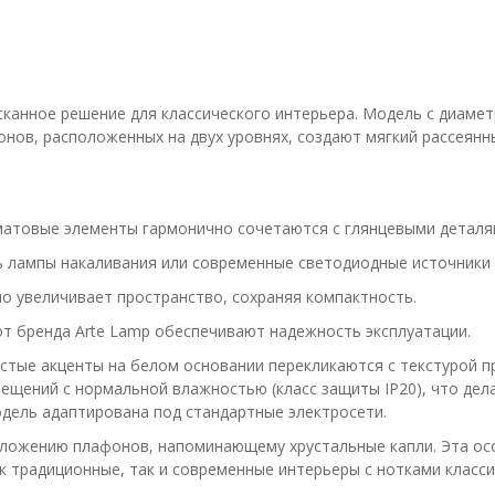
анное решение для классического интерьера. Модель с диамет
нов, расположенных на двух уровнях, создают мягкий рассеянн
атовые элементы гармонично сочетаются с глянцевыми деталям
ь лампы накаливания или современные светодиодные источники
о увеличивает пространство, сохраняя компактность.
от бренда Arte Lamp обеспечивают надежность эксплуатации.
тые акценты на белом основании перекликаются с текстурой пр
щений с нормальной влажностью (класс защиты IP20), что дела
дель адаптирована под стандартные электросети.
положению плафонов, напоминающему хрустальные капли. Эта о
 традиционные, так и современные интерьеры с нотками класси