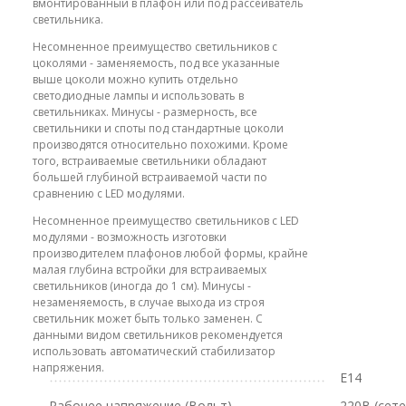
вмонтированный в плафон или под рассеиватель
светильника.
Несомненное преимущество светильников с
цоколями - заменяемость, под все указанные
выше цоколи можно купить отдельно
светодиодные лампы и использовать в
светильниках. Минусы - размерность, все
светильники и споты под стандартные цоколи
производятся относительно похожими. Кроме
того, встраиваемые светильники обладают
большей глубиной встраиваемой части по
сравнению с LED модулями.
Несомненное преимущество светильников с LED
модулями - возможность изготовки
производителем плафонов любой формы, крайне
малая глубина встройки для встраиваемых
светильников (иногда до 1 см). Минусы -
незаменяемость, в случае выхода из строя
светильник может быть только заменен. С
данными видом светильников рекомендуется
использовать автоматический стабилизатор
напряжения.
E14
Рабочее напряжение (Вольт)
220В (сет