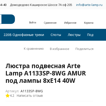
34-40
Домодедово Каширское Шоссе 7А оф 205
info@arte-lamp.ru
Войти
Сравнение
Избранное
Корзина
220В Однофазные треки
Споты
Люстры
Подвесные
К сравнению
В избранное
Поделиться
Люстра подвесная Arte
Lamp A1133SP-8WG AMUR
под лампы 8xE14 40W
Артикул:
A1133SP-8WG
4.2
Написать отзыв