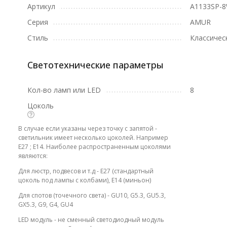
Артикул
A1133SP-
Серия
AMUR
Стиль
Классичес
Светотехнические параметры
Кол-во ламп или LED
8
Цоколь
В случае если указаны через точку с запятой -
светильник имеет несколько цоколей. Например
E27 ; E14. Наиболее распространенным цоколями
являются:
Для люстр, подвесов и т.д - E27 (стандартный
цоколь под лампы с колбами), E14 (миньон)
Для спотов (точечного света) - GU10, G5.3, GU5.3,
GX5.3, G9, G4, GU4
LED модуль - не сменный светодиодный модуль