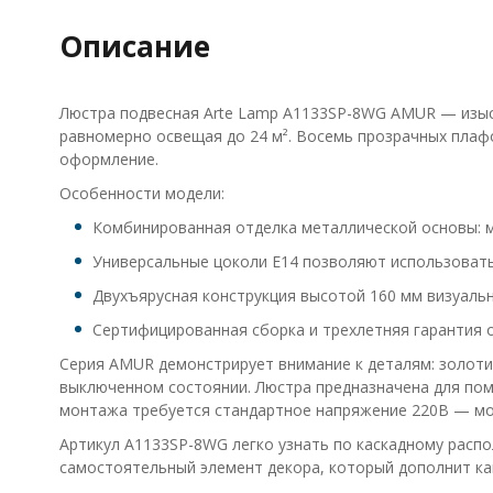
Описание
Люстра подвесная Arte Lamp A1133SP-8WG AMUR — изыск
равномерно освещая до 24 м². Восемь прозрачных плафо
оформление.
Особенности модели:
Комбинированная отделка металлической основы: м
Универсальные цоколи E14 позволяют использоват
Двухъярусная конструкция высотой 160 мм визуальн
Сертифицированная сборка и трехлетняя гарантия 
Серия AMUR демонстрирует внимание к деталям: золотис
выключенном состоянии. Люстра предназначена для поме
монтажа требуется стандартное напряжение 220В — мо
Артикул A1133SP-8WG легко узнать по каскадному рас
самостоятельный элемент декора, который дополнит как