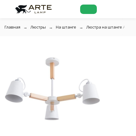
Главная
Люстры
На штанге
Люстра на штанге Arte L