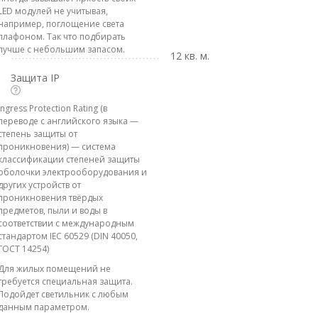
LED модулей не учитывая,
например, поглощение света
плафоном. Так что подбирать
лучше с небольшим запасом.
12 кв. м.
Защита IP
Ingress Protection Rating (в
переводе с английского языка —
степень защиты от
проникновения) — система
классификации степеней защиты
оболочки электрооборудования и
других устройств от
проникновения твёрдых
предметов, пыли и воды в
соответствии с международным
стандартом IEC 60529 (DIN 40050,
ГОСТ 14254)
Для жилых помещений не
требуется специальная защита.
Подойдет светильник с любым
данным параметром.