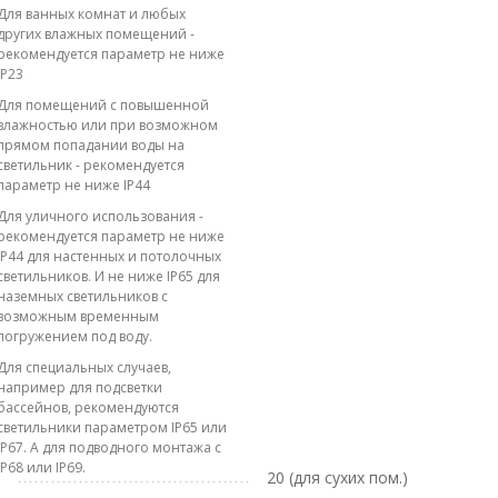
Для ванных комнат и любых
других влажных помещений -
рекомендуется параметр не ниже
IP23
Для помещений с повышенной
влажностью или при возможном
прямом попадании воды на
светильник - рекомендуется
параметр не ниже IP44
Для уличного использования -
рекомендуется параметр не ниже
IP44 для настенных и потолочных
светильников. И не ниже IP65 для
наземных светильников с
возможным временным
погружением под воду.
Для специальных случаев,
например для подсветки
бассейнов, рекомендуются
светильники параметром IP65 или
IP67. А для подводного монтажа с
IP68 или IP69.
20 (для сухих пом.)