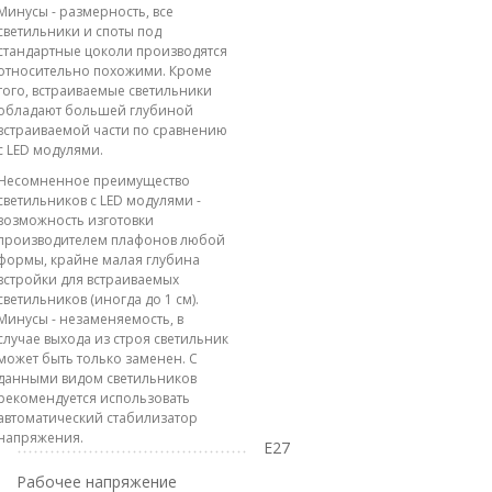
Минусы - размерность, все
светильники и споты под
стандартные цоколи производятся
относительно похожими. Кроме
того, встраиваемые светильники
обладают большей глубиной
встраиваемой части по сравнению
с LED модулями.
Несомненное преимущество
светильников с LED модулями -
возможность изготовки
производителем плафонов любой
формы, крайне малая глубина
встройки для встраиваемых
светильников (иногда до 1 см).
Минусы - незаменяемость, в
случае выхода из строя светильник
может быть только заменен. С
данными видом светильников
рекомендуется использовать
автоматический стабилизатор
напряжения.
E27
Рабочее напряжение