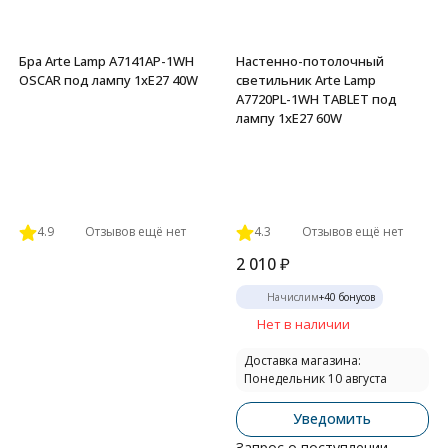
Бра Arte Lamp A7141AP-1WH
Настенно-потолочный
OSCAR под лампу 1xE27 40W
светильник Arte Lamp
A7720PL-1WH TABLET под
лампу 1xE27 60W
4.9
Отзывов ещё нет
4.3
Отзывов ещё нет
2 010
₽
Начислим
+
40
бонусов
Нет в наличии
Доставка магазина:
Понедельник 10 августа
Уведомить
Запрос о поступлении