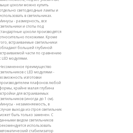
выше цоколи можно купить
отдельно светодиодные лампы и
использовать в светильниках.
Минусы - размерность, все
светильники и споты под
стандартные цоколи производятся
относительно похожими. Кроме
того, встраиваемые светильники
обладают большей глубиной
встраиваемой части по сравнению
с LED модулями.
Несомненное преимущество
светильников с LED модулями -
возможность изготовки
производителем плафонов любой
формы, крайне малая глубина
встройки для встраиваемых
светильников (иногда до 1 см).
Минусы - незаменяемость, в
случае выхода из строя светильник
может быть только заменен. С
данными видом светильников
рекомендуется использовать
автоматический стабилизатор