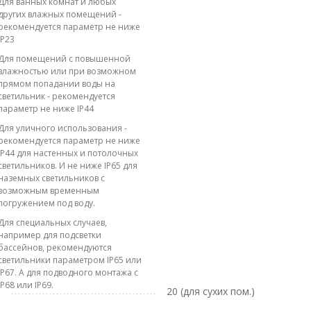
Для ванных комнат и любых
других влажных помещений -
рекомендуется параметр не ниже
IP23
Для помещений с повышенной
влажностью или при возможном
прямом попадании воды на
светильник - рекомендуется
параметр не ниже IP44
Для уличного использования -
рекомендуется параметр не ниже
IP44 для настенных и потолочных
светильников. И не ниже IP65 для
наземных светильников с
возможным временным
погружением под воду.
Для специальных случаев,
например для подсветки
бассейнов, рекомендуются
светильники параметром IP65 или
IP67. А для подводного монтажа с
IP68 или IP69.
20 (для сухих пом.)