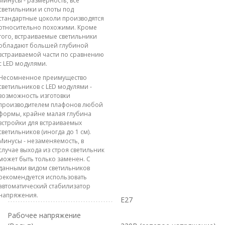
Минусы - размерность, все
светильники и споты под
стандартные цоколи производятся
относительно похожими. Кроме
того, встраиваемые светильники
обладают большей глубиной
встраиваемой части по сравнению
с LED модулями.
Несомненное преимущество
светильников с LED модулями -
возможность изготовки
производителем плафонов любой
формы, крайне малая глубина
встройки для встраиваемых
светильников (иногда до 1 см).
Минусы - незаменяемость, в
случае выхода из строя светильник
может быть только заменен. С
данными видом светильников
рекомендуется использовать
автоматический стабилизатор
напряжения.
E27
Рабочее напряжение