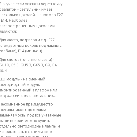
В случае если указаны через точку
с запятой - светильник имеет
несколько цоколей. Например E27
; E14. Наиболее
распространенным цоколями
являются:
Для люстр, подвесов и т.д - E27
(стандартный цоколь под лампы с
колбами), E14 (миньон)
Для спотов (точечного света) -
GU10, G5.3, GU5.3, GX5.3, G9, G4,
GU4
LED модуль - не сменный
светодиодный модуль
вмонтированный в плафон или
под рассеиватель светильника.
Несомненное преимущество
светильников с цоколями -
заменяемость, под все указанные
выше цоколи можно купить
отдельно светодиодные лампы и
использовать в светильниках.