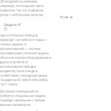
LED модулей не учитывая,
например, поглощение света
плафоном. Так что подбирать
лучше с небольшим запасом.
16 кв. м.
Защита IP
Ingress Protection Rating (в
переводе с английского языка —
степень защиты от
проникновения) — система
классификации степеней защиты
оболочки электрооборудования и
других устройств от
проникновения твёрдых
предметов, пыли и воды в
соответствии с международным
стандартом IEC 60529 (DIN 40050,
ГОСТ 14254)
Для жилых помещений не
требуется специальная защита.
Подойдет светильник с любым
данным параметром.