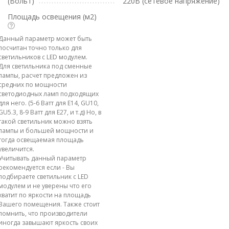
(Вольт)
220В (сетевое напряжение)
Площадь освещения (м2)
Данный параметр может быть
посчитан точно только для
светильников с LED модулем.
Для светильника под сменные
лампы, расчет предложен из
средних по мощности
светодиодных ламп подходящих
для него. (5-6 Ватт для E14, GU10,
GU5.3, 8-9 Ватт для E27, и т.д) Но, в
такой светильник можно взять
лампы и большей мощности и
тогда освещаемая площадь
увеличится.
Учитывать данный параметр
рекомендуется если - Вы
подбираете светильник с LED
модулем и не уверены что его
хватит по яркости на площадь
Вашего помещения. Также стоит
помнить, что производители
иногда завышают яркость своих