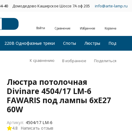
34-40
Домодедово Каширское Шоссе 7А оф 205
info@arte-lamp.ru
Войти
Сравнение
Избранное
Корзина
220В Однофазные треки
Споты
Люстры
Подвесные
К сравнению
В избранное
Поделиться
Люстра потолочная
Divinare 4504/17 LM-6
FAWARIS под лампы 6xE27
60W
Артикул:
4504/17 LM-6
4.8
Написать отзыв