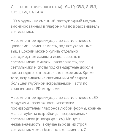
Для спотов (точечного света) - GU10, G5.3, GU5.3,
GX5.3, G9, G4, GU4
LED модуль - не сменный светодиодный модуль
вмонтированный в плафон или под рассеиватель
светильника.
Несомненное преимущество светильников с
цоколями - заменяемость, под все указанные
выше цоколи можно купить отдельно
светодиодные лампы и использовать в
светильниках. Минусы - размерность, все
светильники и споты под стандартные цоколи
производятся относительно похожими. Кроме
того, встраиваемые светильники обладают
большей глубиной встраиваемой части по
сравнению с LED модулями.
Несомненное преимущество светильников с LED
модулями - возможность изготовки
производителем плафонов любой формы, крайне
малая глубина встройки для встраиваемых
светильников (иногда до 1 см). Минусы -
незаменяемость, в случае выхода из строя
светильник может быть только заменен. С