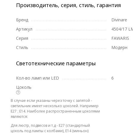
Производитель, серия, стиль, гарантия
Бренд
Divinare
Артикул
4504/17 L
Серия
FAWARIS
Стиль
Модерн
Светотехнические параметры
Кол-во ламп или LED
6
Цоколь
В случае если указаны через точку с запятой -
светильник имеет несколько цоколей. Например
E27 ; E14. Наиболее распространенным цоколями
являются:
Для люстр, подвесов и т.д - E27 (стандартный
цоколь под лампы с колбами), E14 (миньон)