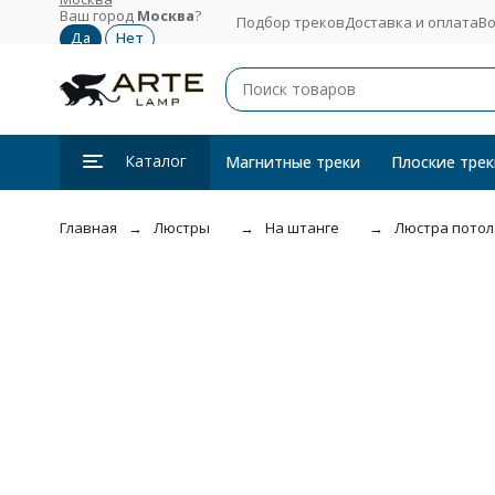
Ваш город
Москва
?
Подбор треков
Доставка и оплата
Во
Каталог
Магнитные треки
Плоские трек
Главная
Люстры
На штанге
Люстра потоло