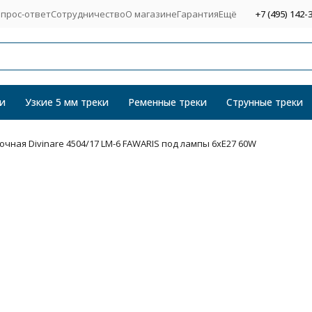
прос-ответ
Сотрудничество
О магазине
Гарантия
Ещё
+7 (495) 142-
и
Узкие 5 мм треки
Ременные треки
Струнные треки
чная Divinare 4504/17 LM-6 FAWARIS под лампы 6xE27 60W