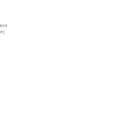
евое
е)