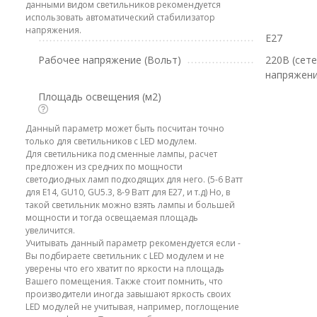
данными видом светильников рекомендуется
использовать автоматический стабилизатор
напряжения.
E27
Рабочее напряжение (Вольт)
220В (сет
напряжени
Площадь освещения (м2)
Данный параметр может быть посчитан точно
только для светильников с LED модулем.
Для светильника под сменные лампы, расчет
предложен из средних по мощности
светодиодных ламп подходящих для него. (5-6 Ватт
для E14, GU10, GU5.3, 8-9 Ватт для E27, и т.д) Но, в
такой светильник можно взять лампы и большей
мощности и тогда освещаемая площадь
увеличится.
Учитывать данный параметр рекомендуется если -
Вы подбираете светильник с LED модулем и не
уверены что его хватит по яркости на площадь
Вашего помещения. Также стоит помнить, что
производители иногда завышают яркость своих
LED модулей не учитывая, например, поглощение