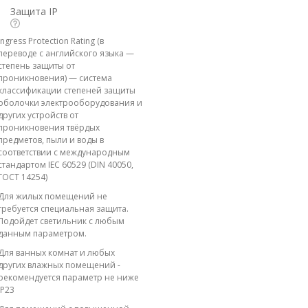
Защита IP
Ingress Protection Rating (в
переводе с английского языка —
степень защиты от
проникновения) — система
классификации степеней защиты
оболочки электрооборудования и
других устройств от
проникновения твёрдых
предметов, пыли и воды в
соответствии с международным
стандартом IEC 60529 (DIN 40050,
ГОСТ 14254)
Для жилых помещений не
требуется специальная защита.
Подойдет светильник с любым
данным параметром.
Для ванных комнат и любых
других влажных помещений -
рекомендуется параметр не ниже
IP23