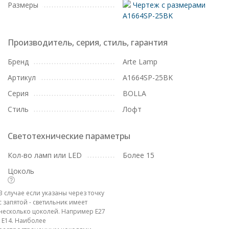
Размеры
Чертеж с размерами
A1664SP-25BK
Производитель, серия, стиль, гарантия
Бренд
Arte Lamp
Артикул
A1664SP-25BK
Серия
BOLLA
Стиль
Лофт
Светотехнические параметры
Кол-во ламп или LED
Более 15
Цоколь
В случае если указаны через точку
с запятой - светильник имеет
несколько цоколей. Например E27
; E14. Наиболее