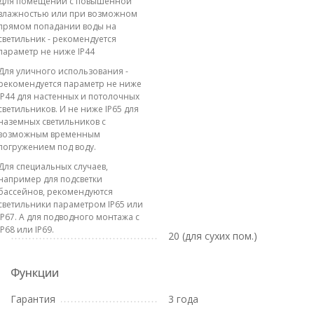
Для помещений с повышенной
влажностью или при возможном
прямом попадании воды на
светильник - рекомендуется
параметр не ниже IP44
Для уличного использования -
рекомендуется параметр не ниже
IP44 для настенных и потолочных
светильников. И не ниже IP65 для
наземных светильников с
возможным временным
погружением под воду.
Для специальных случаев,
например для подсветки
бассейнов, рекомендуются
светильники параметром IP65 или
IP67. А для подводного монтажа с
IP68 или IP69.
20 (для сухих пом.)
Функции
Гарантия
3 года