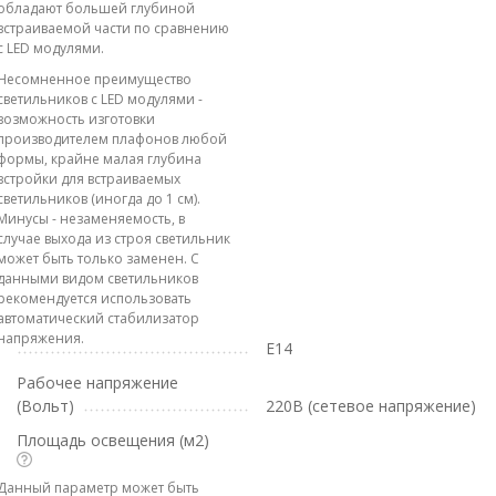
обладают большей глубиной
встраиваемой части по сравнению
с LED модулями.
Несомненное преимущество
светильников с LED модулями -
возможность изготовки
производителем плафонов любой
формы, крайне малая глубина
встройки для встраиваемых
светильников (иногда до 1 см).
Минусы - незаменяемость, в
случае выхода из строя светильник
может быть только заменен. С
данными видом светильников
рекомендуется использовать
автоматический стабилизатор
напряжения.
E14
Рабочее напряжение
(Вольт)
220В (сетевое напряжение)
Площадь освещения (м2)
Данный параметр может быть