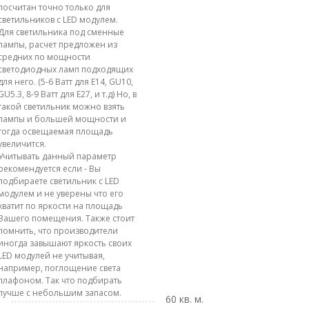
посчитан точно только для
светильников с LED модулем.
Для светильника под сменные
лампы, расчет предложен из
средних по мощности
светодиодных ламп подходящих
для него. (5-6 Ватт для E14, GU10,
GU5.3, 8-9 Ватт для E27, и т.д) Но, в
такой светильник можно взять
лампы и большей мощности и
тогда освещаемая площадь
увеличится.
Учитывать данный параметр
рекомендуется если - Вы
подбираете светильник с LED
модулем и не уверены что его
хватит по яркости на площадь
Вашего помещения. Также стоит
помнить, что производители
иногда завышают яркость своих
LED модулей не учитывая,
например, поглощение света
плафоном. Так что подбирать
лучше с небольшим запасом.
60 кв. м.