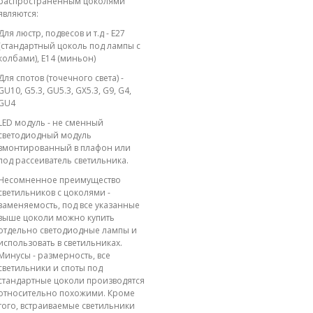
распространенным цоколями
являются:
Для люстр, подвесов и т.д - E27
(стандартный цоколь под лампы с
колбами), E14 (миньон)
Для спотов (точечного света) -
GU10, G5.3, GU5.3, GX5.3, G9, G4,
GU4
LED модуль - не сменный
светодиодный модуль
вмонтированный в плафон или
под рассеиватель светильника.
Несомненное преимущество
светильников с цоколями -
заменяемость, под все указанные
выше цоколи можно купить
отдельно светодиодные лампы и
использовать в светильниках.
Минусы - размерность, все
светильники и споты под
стандартные цоколи производятся
относительно похожими. Кроме
того, встраиваемые светильники