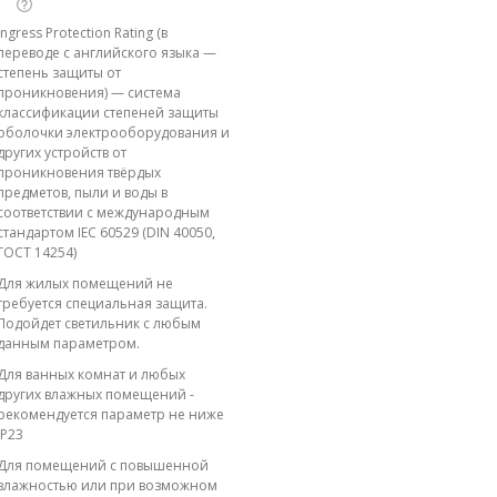
Ingress Protection Rating (в
переводе с английского языка —
степень защиты от
проникновения) — система
классификации степеней защиты
оболочки электрооборудования и
других устройств от
проникновения твёрдых
предметов, пыли и воды в
соответствии с международным
стандартом IEC 60529 (DIN 40050,
ГОСТ 14254)
Для жилых помещений не
требуется специальная защита.
Подойдет светильник с любым
данным параметром.
Для ванных комнат и любых
других влажных помещений -
рекомендуется параметр не ниже
IP23
Для помещений с повышенной
влажностью или при возможном