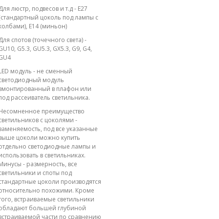
Для люстр, подвесов и т.д - E27
(стандартный цоколь под лампы с
колбами), E14 (миньон)
Для спотов (точечного света) -
GU10, G5.3, GU5.3, GX5.3, G9, G4,
GU4
LED модуль - не сменный
светодиодный модуль
вмонтированный в плафон или
под рассеиватель светильника.
Несомненное преимущество
светильников с цоколями -
заменяемость, под все указанные
выше цоколи можно купить
отдельно светодиодные лампы и
использовать в светильниках.
Минусы - размерность, все
светильники и споты под
стандартные цоколи производятся
относительно похожими. Кроме
того, встраиваемые светильники
обладают большей глубиной
встраиваемой части по сравнению