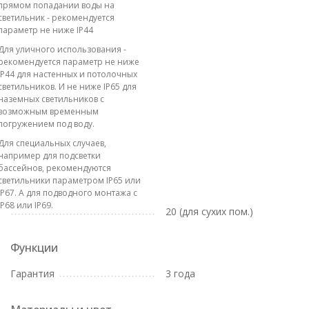
прямом попадании воды на
светильник - рекомендуется
параметр не ниже IP44
Для уличного использования -
рекомендуется параметр не ниже
IP44 для настенных и потолочных
светильников. И не ниже IP65 для
наземных светильников с
возможным временным
погружением под воду.
Для специальных случаев,
например для подсветки
бассейнов, рекомендуются
светильники параметром IP65 или
IP67. А для подводного монтажа с
IP68 или IP69.
20 (для сухих пом.)
Функции
Гарантия
3 года