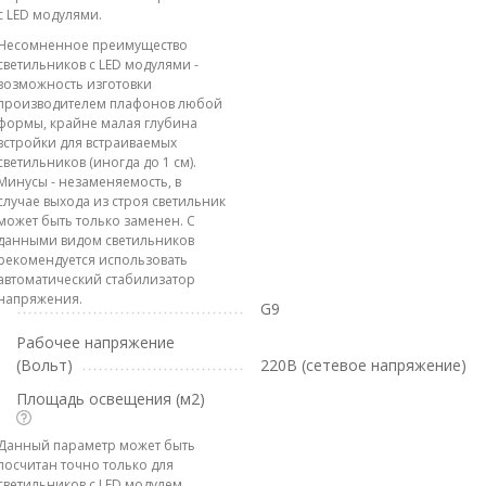
с LED модулями.
Несомненное преимущество
светильников с LED модулями -
возможность изготовки
производителем плафонов любой
формы, крайне малая глубина
встройки для встраиваемых
светильников (иногда до 1 см).
Минусы - незаменяемость, в
случае выхода из строя светильник
может быть только заменен. С
данными видом светильников
рекомендуется использовать
автоматический стабилизатор
напряжения.
G9
Рабочее напряжение
(Вольт)
220В (сетевое напряжение)
Площадь освещения (м2)
Данный параметр может быть
посчитан точно только для
светильников с LED модулем.