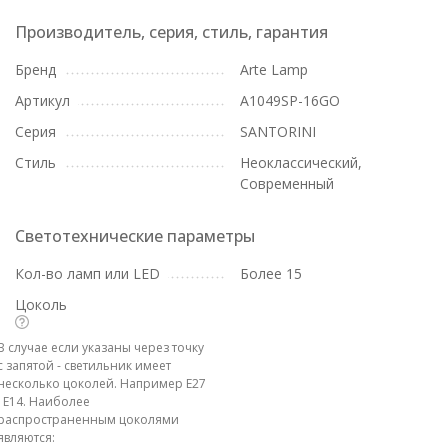
Производитель, серия, стиль, гарантия
Бренд
Arte Lamp
Артикул
A1049SP-16GO
Серия
SANTORINI
Стиль
Неоклассический,
Современный
Светотехнические параметры
Кол-во ламп или LED
Более 15
Цоколь
В случае если указаны через точку
с запятой - светильник имеет
несколько цоколей. Например E27
; E14. Наиболее
распространенным цоколями
являются: