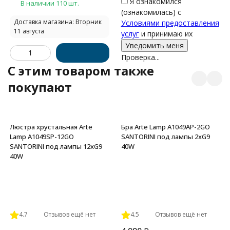
Я ознакомился
В наличии 110 шт.
(ознакомилась) с
Доставка магазина: Вторник
Условиями предоставления
11 августа
услуг
и принимаю их
Проверка...
C этим товаром также
покупают
Люстра хрустальная Arte
Бра Arte Lamp A1049AP-2GO
Lamp A1049SP-12GO
SANTORINI под лампы 2xG9
SANTORINI под лампы 12xG9
40W
40W
4.7
Отзывов ещё нет
4.5
Отзывов ещё нет