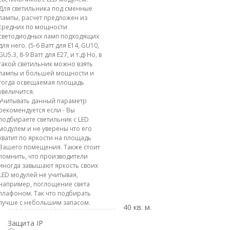
Для светильника под сменные
лампы, расчет предложен из
средних по мощности
светодиодных ламп подходящих
для него. (5-6 Ватт для E14, GU10,
GU5.3, 8-9 Ватт для E27, и т.д) Но, в
такой светильник можно взять
лампы и большей мощности и
тогда освещаемая площадь
увеличится.
Учитывать данный параметр
рекомендуется если - Вы
подбираете светильник с LED
модулем и не уверены что его
хватит по яркости на площадь
Вашего помещения. Также стоит
помнить, что производители
иногда завышают яркость своих
LED модулей не учитывая,
например, поглощение света
плафоном. Так что подбирать
лучше с небольшим запасом.
40 кв. м.
Защита IP