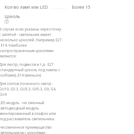
Кол-во ламп или LED
Более 15
Цоколь
В случае если указаны через точку
с запятой - светильник имеет
несколько цоколей. Например E27
; E14. Наиболее
распространенным цоколями
являются:
Для люстр, подвесов и т.д - E27
(стандартный цоколь под лампы с
колбами), E14 (миньон)
Для спотов (точечного света) -
GU10, G5.3, GU5.3, GX5.3, G9, G4,
GU4
LED модуль - не сменный
светодиодный модуль
вмонтированный в плафон или
под рассеиватель светильника.
Несомненное преимущество
светильников с цоколями -