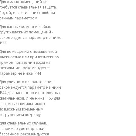
Для жилых помещений не
требуется специальная защита.
Подойдет светильник с любым
данным параметром.
Для ванных комнат и любых
других влажных помещений -
рекомендуется параметр не ниже
IP23
Для помещений с повышенной
влажностью или при возможном
прямом попадании воды на
светильник - рекомендуется
параметр не ниже IP44
Для уличного использования -
рекомендуется параметр не ниже
IP44 для настенных и потолочных
светильников. И не ниже IP65 для
наземных светильников с
возможным временным
погружением под воду.
Для специальных случаев,
например для подсветки
бассейнов, рекомендуются