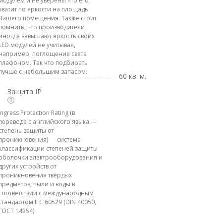
модулем и не уверены что его
хватит по яркости на площадь
Вашего помещения. Также стоит
помнить, что производители
иногда завышают яркость своих
LED модулей не учитывая,
например, поглощение света
плафоном. Так что подбирать
лучше с небольшим запасом.
60 кв. м.
Защита IP
Ingress Protection Rating (в
переводе с английского языка —
степень защиты от
проникновения) — система
классификации степеней защиты
оболочки электрооборудования и
других устройств от
проникновения твёрдых
предметов, пыли и воды в
соответствии с международным
стандартом IEC 60529 (DIN 40050,
ГОСТ 14254)