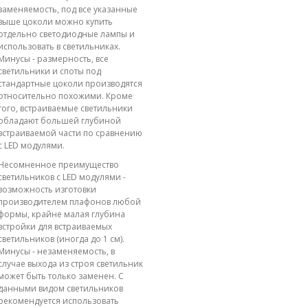
заменяемость, под все указанные
выше цоколи можно купить
отдельно светодиодные лампы и
использовать в светильниках.
Минусы - размерность, все
светильники и споты под
стандартные цоколи производятся
относительно похожими. Кроме
того, встраиваемые светильники
обладают большей глубиной
встраиваемой части по сравнению
с LED модулями.
Несомненное преимущество
светильников с LED модулями -
возможность изготовки
производителем плафонов любой
формы, крайне малая глубина
встройки для встраиваемых
светильников (иногда до 1 см).
Минусы - незаменяемость, в
случае выхода из строя светильник
может быть только заменен. С
данными видом светильников
рекомендуется использовать