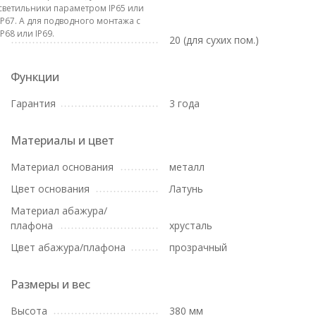
светильники параметром IP65 или
IP67. А для подводного монтажа с
IP68 или IP69.
20 (для сухих пом.)
Функции
Гарантия
3 года
Материалы и цвет
Материал основания
металл
Цвет основания
Латунь
Материал абажура/
плафона
хрусталь
Цвет абажура/плафона
прозрачный
Размеры и вес
Высота
380 мм