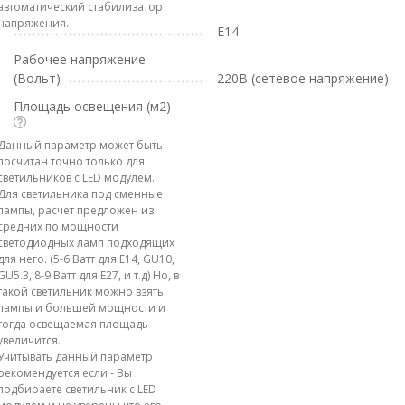
автоматический стабилизатор
напряжения.
E14
Рабочее напряжение
(Вольт)
220В (сетевое напряжение)
Площадь освещения (м2)
Данный параметр может быть
посчитан точно только для
светильников с LED модулем.
Для светильника под сменные
лампы, расчет предложен из
средних по мощности
светодиодных ламп подходящих
для него. (5-6 Ватт для E14, GU10,
GU5.3, 8-9 Ватт для E27, и т.д) Но, в
такой светильник можно взять
лампы и большей мощности и
тогда освещаемая площадь
увеличится.
Учитывать данный параметр
рекомендуется если - Вы
подбираете светильник с LED