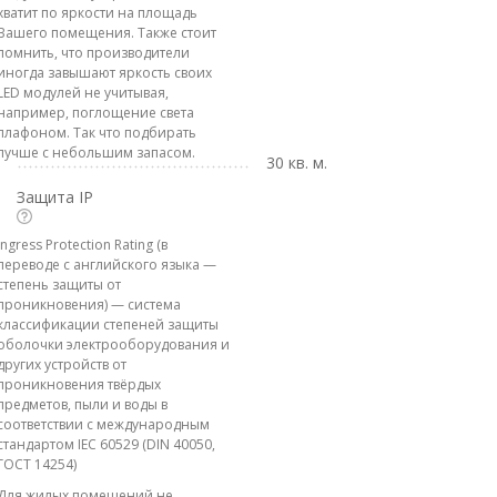
хватит по яркости на площадь
Вашего помещения. Также стоит
помнить, что производители
иногда завышают яркость своих
LED модулей не учитывая,
например, поглощение света
плафоном. Так что подбирать
лучше с небольшим запасом.
30 кв. м.
Защита IP
Ingress Protection Rating (в
переводе с английского языка —
степень защиты от
проникновения) — система
классификации степеней защиты
оболочки электрооборудования и
других устройств от
проникновения твёрдых
предметов, пыли и воды в
соответствии с международным
стандартом IEC 60529 (DIN 40050,
ГОСТ 14254)
Для жилых помещений не