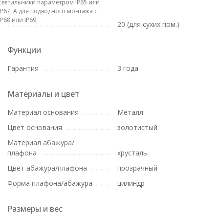
светильники параметром IP65 или
IP67. А для подводного монтажа с
IP68 или IP69.
20 (для сухих пом.)
Функции
Гарантия
3 года
Материалы и цвет
Материал основания
Металл
Цвет основания
золотистый
Материал абажура/
плафона
хрусталь
Цвет абажура/плафона
прозрачный
Форма плафона/абажура
цилиндр
Размеры и вес