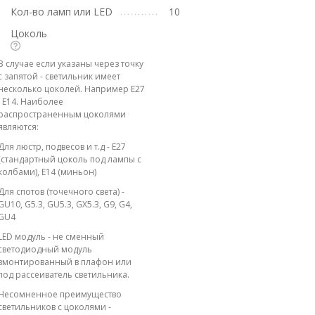
Кол-во ламп или LED
10
Цоколь
В случае если указаны через точку
с запятой - светильник имеет
несколько цоколей. Например E27
; E14. Наиболее
распространенным цоколями
являются:
Для люстр, подвесов и т.д - E27
(стандартный цоколь под лампы с
колбами), E14 (миньон)
Для спотов (точечного света) -
GU10, G5.3, GU5.3, GX5.3, G9, G4,
GU4
LED модуль - не сменный
светодиодный модуль
вмонтированный в плафон или
под рассеиватель светильника.
Несомненное преимущество
светильников с цоколями -