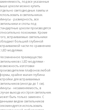
заменяемость, под все указанные
выше цоколи можно купить
отдельно светодиодные лампы и
использовать в светильниках.
Минусы - размерность, все
светильники и споты под
стандартные цоколи производятся
относительно похожими. Кроме
того, встраиваемые светильники
обладают большей глубиной
встраиваемой части по сравнению
с LED модулями.
Несомненное преимущество
светильников с LED модулями -
возможность изготовки
производителем плафонов любой
формы, крайне малая глубина
встройки для встраиваемых
светильников (иногда до 1 см).
Минусы - незаменяемость, в
случае выхода из строя светильник
может быть только заменен. С
данными видом светильников
рекомендуется использовать