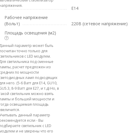
автоматический стабилизатор
напряжения.
E14
Рабочее напряжение
(Вольт)
220В (сетевое напряжение)
Площадь освещения (м2)
Данный параметр может быть
посчитан точно только для
светильников с LED модулем.
Для светильника под сменные
лампы, расчет предложен из
средних по мощности
светодиодных ламп подходящих
для него. (5-6 Ватт для E14, GU10,
GU5.3, 8-9 Ватт для E27, и т.д) Но, в
такой светильник можно взять
лампы и большей мощности и
тогда освещаемая площадь
увеличится.
Учитывать данный параметр
рекомендуется если - Вы
подбираете светильник с LED
модулем и не уверены что его