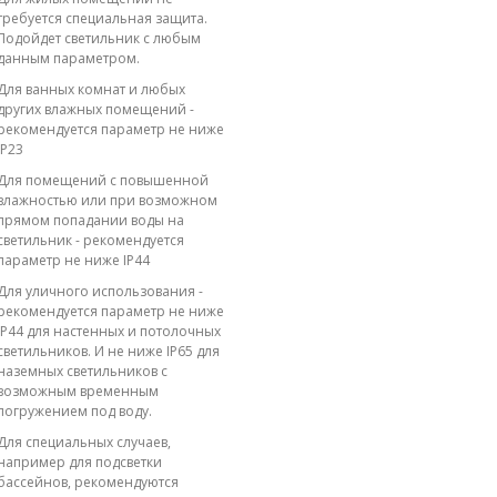
требуется специальная защита.
Подойдет светильник с любым
данным параметром.
Для ванных комнат и любых
других влажных помещений -
рекомендуется параметр не ниже
IP23
Для помещений с повышенной
влажностью или при возможном
прямом попадании воды на
светильник - рекомендуется
параметр не ниже IP44
Для уличного использования -
рекомендуется параметр не ниже
IP44 для настенных и потолочных
светильников. И не ниже IP65 для
наземных светильников с
возможным временным
погружением под воду.
Для специальных случаев,
например для подсветки
бассейнов, рекомендуются