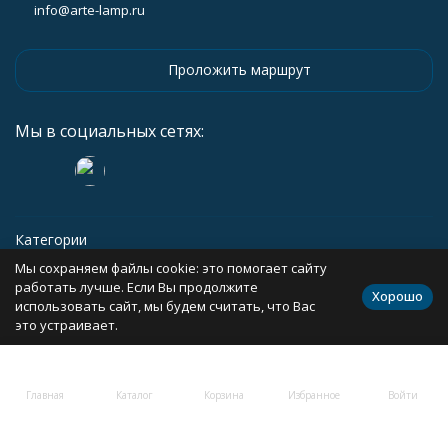
info@arte-lamp.ru
Проложить маршрут
Мы в социальных сетях:
Категории
Мы сохраняем файлы cookie: это помогает сайту
Информация
работать лучше. Если Вы продолжите
Хорошо
использовать сайт, мы будем считать, что Вас
это устраивает.
Политика персональных данных
Карта сайта
Главная
Каталог
Корзина
Избранное
Войти