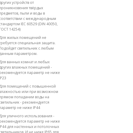
других устройств от
проникновения твёрдых
предметов, пыли и воды в
соответствии с международным
стандартом IEC 60529 (DIN 40050,
ГОСТ 14254)
Для жилых помещений не
требуется специальная защита.
Подойдет светильник с любым
данным параметром.
Для ванных комнат и любых
других влажных помещений -
рекомендуется параметр не ниже
IP23
Для помещений с повышенной
влажностью или при возможном
прямом попадании воды на
светильник - рекомендуется
параметр не ниже IP44
Для уличного использования -
рекомендуется параметр не ниже
IP44 для настенных и потолочных
светильников. И не ниже IP65 для