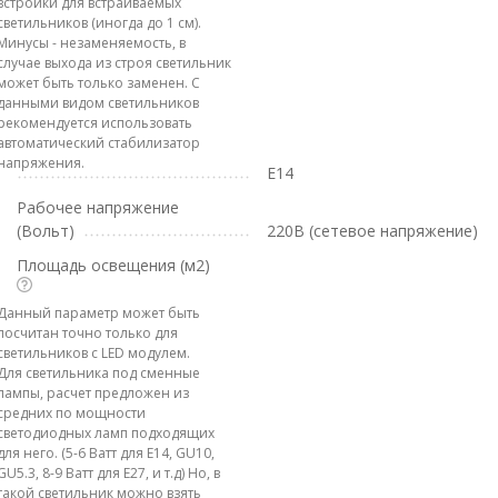
встройки для встраиваемых
светильников (иногда до 1 см).
Минусы - незаменяемость, в
случае выхода из строя светильник
может быть только заменен. С
данными видом светильников
рекомендуется использовать
автоматический стабилизатор
напряжения.
E14
Рабочее напряжение
(Вольт)
220В (сетевое напряжение)
Площадь освещения (м2)
Данный параметр может быть
посчитан точно только для
светильников с LED модулем.
Для светильника под сменные
лампы, расчет предложен из
средних по мощности
светодиодных ламп подходящих
для него. (5-6 Ватт для E14, GU10,
GU5.3, 8-9 Ватт для E27, и т.д) Но, в
такой светильник можно взять