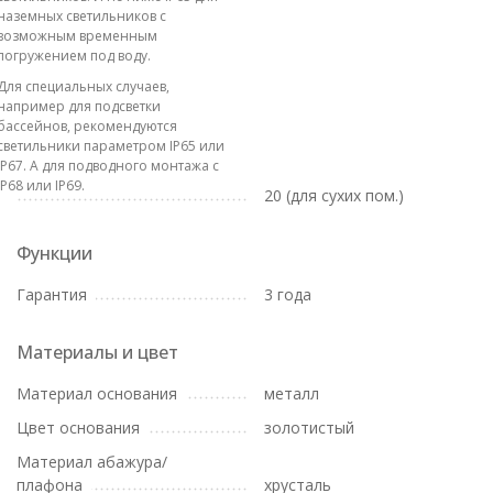
наземных светильников с
возможным временным
погружением под воду.
Для специальных случаев,
например для подсветки
бассейнов, рекомендуются
светильники параметром IP65 или
IP67. А для подводного монтажа с
IP68 или IP69.
20 (для сухих пом.)
Функции
Гарантия
3 года
Материалы и цвет
Материал основания
металл
Цвет основания
золотистый
Материал абажура/
плафона
хрусталь