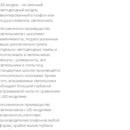
LED модуль - не сменный
светодиодный модуль
вмонтированный в плафон или
под рассеиватель светильника.
Несомненное преимущество
светильников с цоколями -
заменяемость, под все указанные
выше цоколи можно купить
отдельно светодиодные лампы и
использовать в светильниках.
Минусы - размерность, все
светильники и споты под
стандартные цоколи производятся
относительно похожими. Кроме
того, встраиваемые светильники
обладают большей глубиной
встраиваемой части по сравнению
с LED модулями.
Несомненное преимущество
светильников с LED модулями -
возможность изготовки
производителем плафонов любой
формы, крайне малая глубина