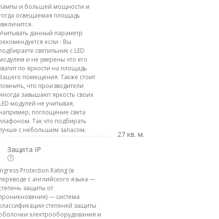
лампы и большей мощности и
тогда освещаемая площадь
увеличится.
Учитывать данный параметр
рекомендуется если - Вы
подбираете светильник с LED
модулем и не уверены что его
хватит по яркости на площадь
Вашего помещения. Также стоит
помнить, что производители
иногда завышают яркость своих
LED модулей не учитывая,
например, поглощение света
плафоном. Так что подбирать
лучше с небольшим запасом.
27 кв. м.
Защита IP
Ingress Protection Rating (в
переводе с английского языка —
степень защиты от
проникновения) — система
классификации степеней защиты
оболочки электрооборудования и