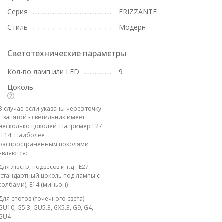
Серия
FRIZZANTE
Стиль
Модерн
Светотехнические параметры
Кол-во ламп или LED
9
Цоколь
В случае если указаны через точку
с запятой - светильник имеет
несколько цоколей. Например E27
; E14. Наиболее
распространенным цоколями
являются:
Для люстр, подвесов и т.д - E27
(стандартный цоколь под лампы с
колбами), E14 (миньон)
Для спотов (точечного света) -
GU10, G5.3, GU5.3, GX5.3, G9, G4,
GU4