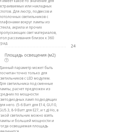
и имеет какое-то значение для
встраиваемых или накладных
спотов. Для люстр, подвесов и
потолочных светильников с
плафонами вокруг лампы из
стекла, акрила и прочих
пропускающих свет материалов,
угол рассеивания близок к 360
град.
24
Площадь освещения (м2)
Данный параметр может быть
посчитан точно только для
светильников с LED модулем.
Для светильника под сменные
лампы, расчет предложен из
средних по мощности
светодиодных ламп подходящих
для него. (5-6 Ватт для E14, GU10,
GU5.3, 8-9 Ватт для E27, и т.д) Но, в
такой светильник можно взять
лампы и большей мощности и
тогда освещаемая площадь
увеличится.