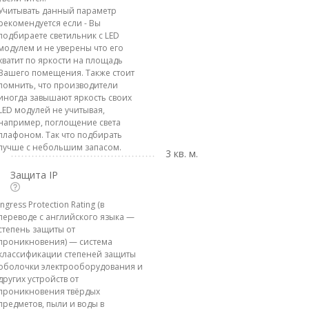
Учитывать данный параметр
рекомендуется если - Вы
подбираете светильник с LED
модулем и не уверены что его
хватит по яркости на площадь
Вашего помещения. Также стоит
помнить, что производители
иногда завышают яркость своих
LED модулей не учитывая,
например, поглощение света
плафоном. Так что подбирать
лучше с небольшим запасом.
3 кв. м.
Защита IP
Ingress Protection Rating (в
переводе с английского языка —
степень защиты от
проникновения) — система
классификации степеней защиты
оболочки электрооборудования и
других устройств от
проникновения твёрдых
предметов, пыли и воды в