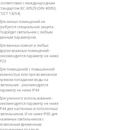
соответствии с международным
стандартом IEC 60529 (DIN 40050,
ГОСТ 14254)
Для жилых помещений не
требуется специальная защита.
Подойдет светильник с любым
данным параметром.
Для ванных комнат и любых
других влажных помещений -
рекомендуется параметр не ниже
IP23
Для помещений с повышенной
влажностью или при возможном
прямом попадании воды на
светильник - рекомендуется
параметр не ниже IP44
Для уличного использования -
рекомендуется параметр не ниже
IP44 для настенных и потолочных
светильников. И не ниже IP65 для
наземных светильников с
возможным временным
погружением под воду.