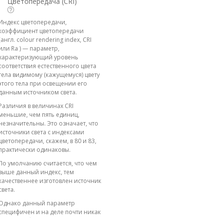
Цветопередача (CRI)
Индекс цветопередачи,
коэффициент цветопередачи
(англ. colour rendering index, CRI
или Ra ) — параметр,
характеризующий уровень
соответствия естественного цвета
тела видимому (кажущемуся) цвету
этого тела при освещении его
данным источником света.
Различия в величинах CRI
меньшие, чем пять единиц,
незначительны. Это означает, что
источники света с индексами
цветопередачи, скажем, в 80 и 83,
практически одинаковы.
По умолчанию считается, что чем
выше данный индекс, тем
качественнее изготовлен источник
света.
Однако данный параметр
специфичен и на деле почти никак