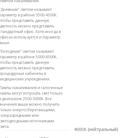
лампой накаливания.
"Дневным" светом называют
параметр в районе 3500-4500К.
Чтобы представить данную
цветность можно представить
стандартный офис. Хотя иногда в
офисах используется и параметр
выше.
"Холодным" светом называют
параметр в районе 5000-6500К.
Чтобы представить данную
цветность можно представить
процедурные кабинеты в
медицинских учреждениях.
Лампы накаливания и галогенные
лампы могут испускать свет только
в диапазоне 2500-3000К. Все
значения выше можно получить
только энергосберегающими,
газоразрядными или
светодиодными источниками
света.
4000K (нейтральный)