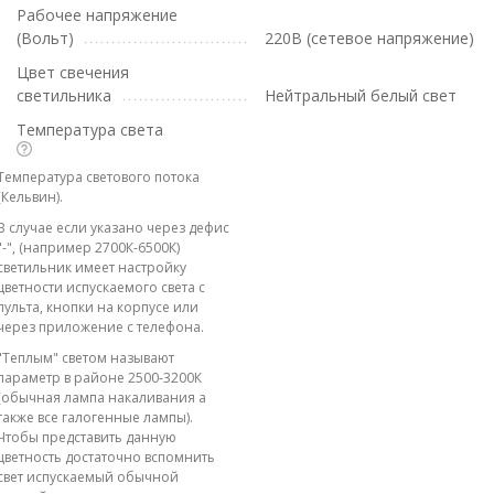
Рабочее напряжение
(Вольт)
220В (сетевое напряжение)
Цвет свечения
светильника
Нейтральный белый свет
Температура света
Температура светового потока
(Кельвин).
В случае если указано через дефис
"-", (например 2700К-6500К)
светильник имеет настройку
цветности испускаемого света с
пульта, кнопки на корпусе или
через приложение с телефона.
"Теплым" светом называют
параметр в районе 2500-3200К
(обычная лампа накаливания а
также все галогенные лампы).
Чтобы представить данную
цветность достаточно вспомнить
свет испускаемый обычной