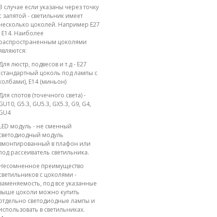
В случае если указаны через точку
с запятой - светильник имеет
несколько цоколей. Например E27
; E14. Наиболее
распространенным цоколями
являются:
Для люстр, подвесов и т.д - E27
(стандартный цоколь под лампы с
колбами), E14 (миньон)
Для спотов (точечного света) -
GU10, G5.3, GU5.3, GX5.3, G9, G4,
GU4
LED модуль - не сменный
светодиодный модуль
вмонтированный в плафон или
под рассеиватель светильника.
Несомненное преимущество
светильников с цоколями -
заменяемость, под все указанные
выше цоколи можно купить
отдельно светодиодные лампы и
использовать в светильниках.