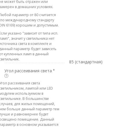
не может быть отражен или
замерен в домашних условиях.
Любой параметр от 80 считается
(по международному стандарту
DIN 6169) хорошим и допустимым.
Если указано "зависит от типа исп.
ламп", значит у светильника нет
источника света в комплекте и
данный параметр будет зависеть
от купленных ламп в данный
светильник.
85 (стандартная)
Угол рассеивания света °
Угол рассеивания света
светильником, лампой или LED
модулем используемом в
светильнике. В большинстве
случаев, для жилых помещений,
чем больше данный параметр тем
лучше и равномернее будет
освещено помещение. Данный
параметр в основном указывается