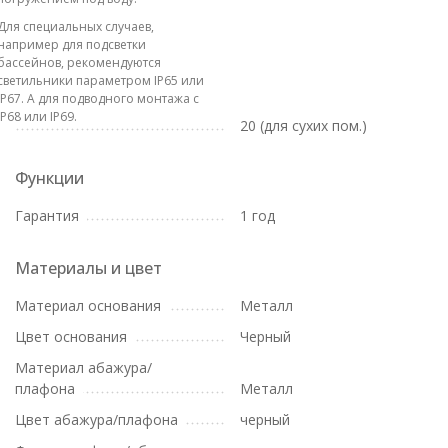
Для специальных случаев,
например для подсветки
бассейнов, рекомендуются
светильники параметром IP65 или
IP67. А для подводного монтажа с
IP68 или IP69.
20 (для сухих пом.)
Функции
Гарантия
1 год
Материалы и цвет
Материал основания
Металл
Цвет основания
Черный
Материал абажура/
плафона
Металл
Цвет абажура/плафона
черный