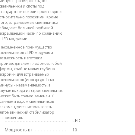
Минусы - размерность, все
светильники и споты под
стандартные цоколи производятся
относительно похожими. Кроме
того, встраиваемые светильники
обладают большей глубиной
встраиваемой части по сравнению
с LED модулями.
Несомненное преимущество
светильников с LED модулями -
возможность изготовки
производителем плафонов любой
формы, крайне малая глубина
встройки для встраиваемых
светильников (иногда до 1 см).
Минусы - незаменяемость, в
случае выхода из строя светильник
может быть только заменен. С
данными видом светильников
рекомендуется использовать
автоматический стабилизатор
напряжения.
LED
Мощность вт
10