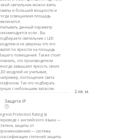
такой светильник можно взять
лампы и большей мощности и
тогда освещаемая площадь
увеличится.
Учитывать данный параметр
рекомендуется если - Вы
подбираете светильник с LED
модулем и не уверены что его
хватит по яркости на площадь
Вашего помещения. Также стоит
помнить, что производители
иногда завышают яркость своих
LED модулей не учитывая,
например, поглощение света
плафоном. Так что подбирать
лучше с небольшим запасом.
2 кв. м.
Защита IP
Ingress Protection Rating (в
переводе с английского языка —
степень защиты от
проникновения) — система
классификации степеней защиты