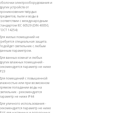
оболочки электрооборудования и
других устройств от
проникновения твёрдых
предметов, пыли и воды в
соответствии с международным
стандартом IEC 60529 (DIN 40050,
ГОСТ 14254)
Для жилых помещений не
требуется специальная защита.
Подойдет светильник с любым
данным параметром.
Для ванных комнат и любых
других влажных помещений -
рекомендуется параметр не ниже
IP23
Для помещений с повышенной
влажностью или при возможном
прямом попадании воды на
светильник - рекомендуется
параметр не ниже IP44
Для уличного использования -
рекомендуется параметр не ниже
IP44 для настенных и потолочных