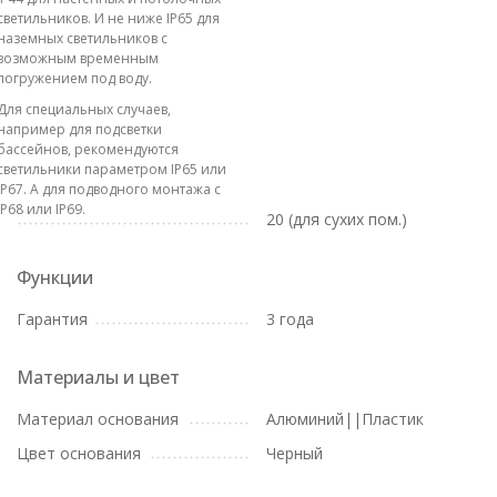
светильников. И не ниже IP65 для
наземных светильников с
возможным временным
погружением под воду.
Для специальных случаев,
например для подсветки
бассейнов, рекомендуются
светильники параметром IP65 или
IP67. А для подводного монтажа с
IP68 или IP69.
20 (для сухих пом.)
Функции
Гарантия
3 года
Материалы и цвет
Материал основания
Алюминий||Пластик
Цвет основания
Черный