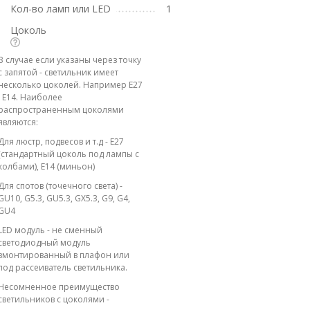
Кол-во ламп или LED
1
Цоколь
В случае если указаны через точку
с запятой - светильник имеет
несколько цоколей. Например E27
; E14. Наиболее
распространенным цоколями
являются:
Для люстр, подвесов и т.д - E27
(стандартный цоколь под лампы с
колбами), E14 (миньон)
Для спотов (точечного света) -
GU10, G5.3, GU5.3, GX5.3, G9, G4,
GU4
LED модуль - не сменный
светодиодный модуль
вмонтированный в плафон или
под рассеиватель светильника.
Несомненное преимущество
светильников с цоколями -