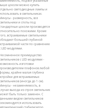
заменяемость, под все указанные
выше цоколи можно купить
отдельно светодиодные лампы и
использовать в светильниках.
Минусы - размерность, все
светильники и споты под
стандартные цоколи производятся
относительно похожими. Кроме
того, встраиваемые светильники
обладают большей глубиной
встраиваемой части по сравнению
с LED модулями.
Несомненное преимущество
светильников с LED модулями -
возможность изготовки
производителем плафонов любой
формы, крайне малая глубина
встройки для встраиваемых
светильников (иногда до 1 см).
Минусы - незаменяемость, в
случае выхода из строя светильник
может быть только заменен. С
данными видом светильников
рекомендуется использовать
автоматический стабилизатор