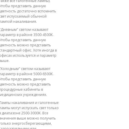
также все галогенные лампы).
Чтобы представить данную
цветность достаточно вспомнить
свет испускаемый обычной
лампой накаливания.
"Дневным" светом называют
параметр в районе 3500-4500К.
Чтобы представить данную
цветность можно представить
стандартный офис. Хотя иногда в
офисах используется и параметр
выше.
"Холодным" светом называют
параметр в районе 5000-6500К.
Чтобы представить данную
цветность можно представить
процедурные кабинеты в
медицинских учреждениях.
Лампы накаливания и галогенные
лампы могут испускать свет только
в диапазоне 2500-3000К. Все
значения выше можно получить
только энергосберегающими,
газоразрядными или