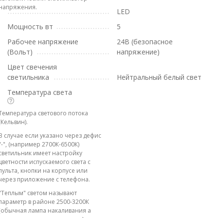
напряжения.
LED
Мощность вт
5
Рабочее напряжение
24В (безопасное
(Вольт)
напряжение)
Цвет свечения
светильника
Нейтральный белый свет
Температура света
Температура светового потока
(Кельвин).
В случае если указано через дефис
"-", (например 2700К-6500К)
светильник имеет настройку
цветности испускаемого света с
пульта, кнопки на корпусе или
через приложение с телефона.
"Теплым" светом называют
параметр в районе 2500-3200К
(обычная лампа накаливания а