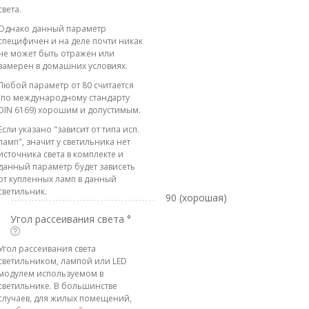
света.
Однако данный параметр
специфичен и на деле почти никак
не может быть отражен или
замерен в домашних условиях.
Любой параметр от 80 считается
(по международному стандарту
DIN 6169) хорошим и допустимым.
Если указано "зависит от типа исп.
ламп", значит у светильника нет
источника света в комплекте и
данный параметр будет зависеть
от купленных ламп в данный
светильник.
90 (хорошая)
Угол рассеивания света °
Угол рассеивания света
светильником, лампой или LED
модулем используемом в
светильнике. В большинстве
случаев, для жилых помещений,