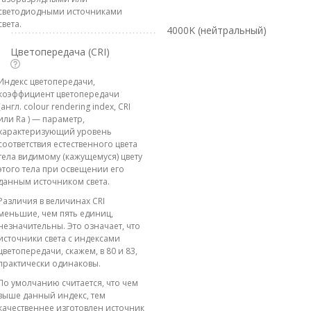
светодиодными источниками
света.
4000K (нейтральный)
Цветопередача (CRI)
Индекс цветопередачи,
коэффициент цветопередачи
(англ. colour rendering index, CRI
или Ra ) — параметр,
характеризующий уровень
соответствия естественного цвета
тела видимому (кажущемуся) цвету
этого тела при освещении его
данным источником света.
Различия в величинах CRI
меньшие, чем пять единиц,
незначительны. Это означает, что
источники света с индексами
цветопередачи, скажем, в 80 и 83,
практически одинаковы.
По умолчанию считается, что чем
выше данный индекс, тем
качественнее изготовлен источник