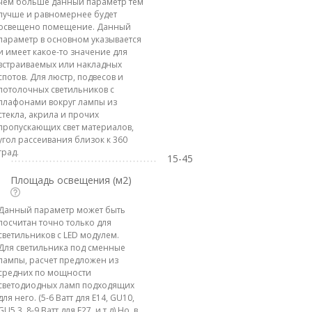
чем больше данный параметр тем
лучше и равномернее будет
освещено помещение. Данный
параметр в основном указывается
и имеет какое-то значение для
встраиваемых или накладных
спотов. Для люстр, подвесов и
потолочных светильников с
плафонами вокруг лампы из
стекла, акрила и прочих
пропускающих свет материалов,
угол рассеивания близок к 360
град.
15-45
Площадь освещения (м2)
Данный параметр может быть
посчитан точно только для
светильников с LED модулем.
Для светильника под сменные
лампы, расчет предложен из
средних по мощности
светодиодных ламп подходящих
для него. (5-6 Ватт для E14, GU10,
GU5.3, 8-9 Ватт для E27, и т.д) Но, в