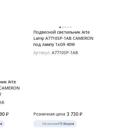
лей
Подвесной светильник Arte
Lamp A7710SP-1AB CAMERON
под лампу 1xG9 40W
Артикул:
A7710SP-1AB
ник Arte
 CAMERON
W
AB
90
₽
3 730
₽
Розничная цена
ов
Начислим
+
75
бонусов