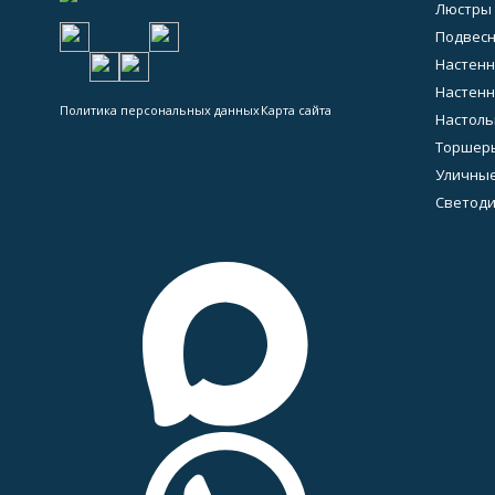
Люстры
Подвес
Настен
Настенн
Политика персональных данных
Карта сайта
Настол
Торшер
Уличны
Светод