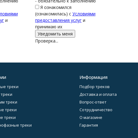
полнению
- обязательно к заполнению
Я ознакомился
ловиями
(ознакомилась) с
Условиями
уг
и
предоставления услуг
и
принимаю их
Проверка...
рии
Информация
ые треки
Подбор треков
 треки
Доставка и оплата
 мм треки
Вопрос-ответ
е треки
Сотрудничество
е треки
О магазине
нофазные треки
Гарантия