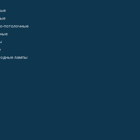
ные
ные
о-потолочные
ьные
ы
е
иодные лампы