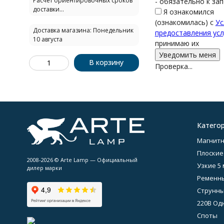
Расчёт ориентировочных сроков
- обязательно к за
доставки...
Я ознакомился
(ознакомилась) с
Ус
Доставка магазина: Понедельник
предоставления усл
10 августа
принимаю их
В корзину
Проверка...
Катего
Магнитн
Плоские
2008-2026 © Arte Lamp — Официальный
Узкие 5
дилер марки
Ременны
Струнны
220В Од
Споты