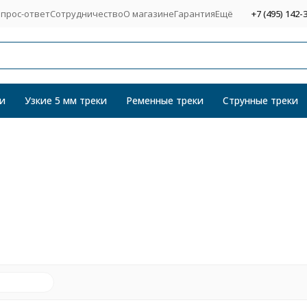
прос-ответ
Сотрудничество
О магазине
Гарантия
Ещё
+7 (495) 142-
и
Узкие 5 мм треки
Ременные треки
Струнные треки