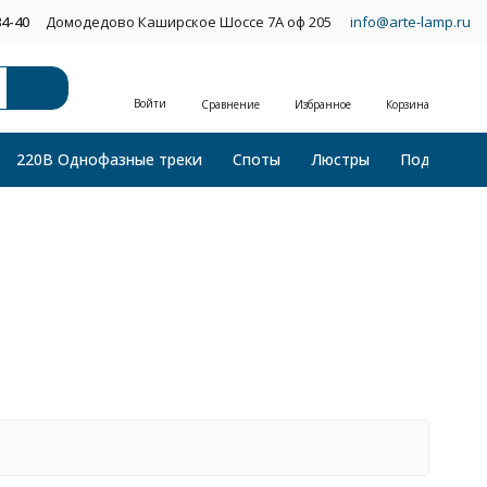
34-40
Домодедово Каширское Шоссе 7А оф 205
info@arte-lamp.ru
Войти
Сравнение
Избранное
Корзина
220В Однофазные треки
Споты
Люстры
Подвесные