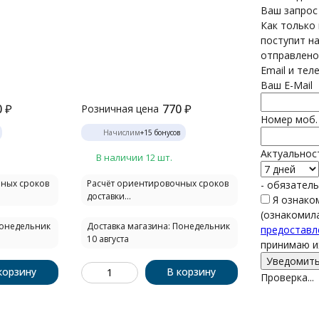
Ваш запрос
Как только
поступит на
отправлено
Email и тел
Ваш E-Mail
0
₽
770
₽
Розничная цена
Номер моб.
Начислим
+
15
бонусов
Актуальнос
В наличии 12 шт.
чных сроков
Расчёт ориентировочных сроков
- обязател
доставки...
Я ознако
(ознакомил
Понедельник
Доставка магазина: Понедельник
предоставл
10 августа
принимаю и
корзину
В корзину
Проверка...