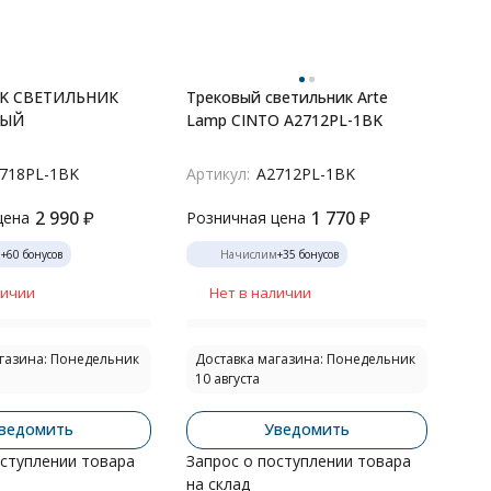
BK СВЕТИЛЬНИК
Трековый светильник Arte
НЫЙ
Lamp CINTO A2712PL-1BK
718PL-1BK
Артикул:
A2712PL-1BK
2 990
₽
1 770
₽
цена
Розничная цена
м
+
60
бонусов
Начислим
+
35
бонусов
личии
Нет в наличии
газина: Понедельник
Доставка магазина: Понедельник
10 августа
ведомить
Уведомить
оступлении товара
Запрос о поступлении товара
на склад