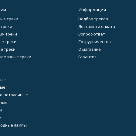
рии
Информация
ые треки
Подбор треков
 треки
Доставка и оплата
 мм треки
Вопрос-ответ
е треки
Сотрудничество
е треки
О магазине
нофазные треки
Гарантия
ные
ные
о-потолочные
ьные
ы
е
иодные лампы