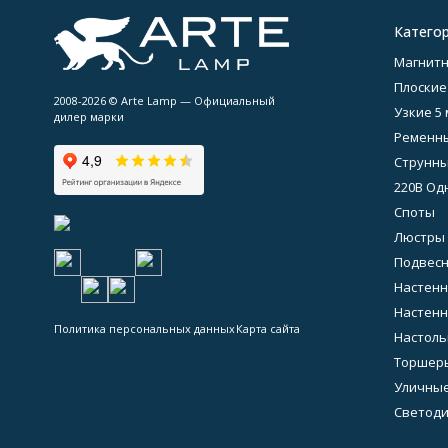
Катего
Магнитн
Плоские
2008-2026 © Arte Lamp — Официальный
Узкие 5
дилер марки
Ременны
Струнны
220В Од
Споты
Люстры
Подвес
Настен
Настенн
Политика персональных данных
Карта сайта
Настол
Торшер
Уличны
Светод