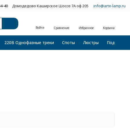
34-40
Домодедово Каширское Шоссе 7А оф 205
info@arte-lamp.ru
Войти
Сравнение
Избранное
Корзина
220В Однофазные треки
Споты
Люстры
Подвесные