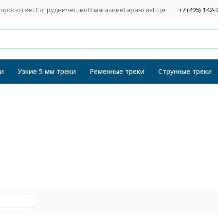
прос-ответ
Сотрудничество
О магазине
Гарантия
Ещё
+7 (495) 142-
и
Узкие 5 мм треки
Ременные треки
Струнные треки