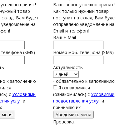
 успешно принят!
Ваш запрос успешно принят!
 нужный товар
Как только нужный товар
 склад, Вам будет
поступит на склад, Вам будет
 уведомление на
отправлено уведомление на
ефон!
Email и телефон!
Ваш E-Mail
 телефона (SMS)
Номер моб. телефона (SMS)
ть
Актуальность
ьно к заполнению
- обязательно к заполнению
мился
Я ознакомился
ась) с
Условиями
(ознакомилась) с
Условиями
ения услуг
и
предоставления услуг
и
х
принимаю их
Проверка...