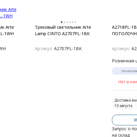
лей
к Arte
Трековый светильник Arte
A2718PL-1
PL-1WH
Lamp CINTO A2707PL-1BK
ПОТОЛОЧ
1WH
Артикул:
A2707PL-1BK
Артикул:
A2
Розничная 
Начисли
Нет в на
Доставка ма
10 августа
У
Запрос о п
на склад