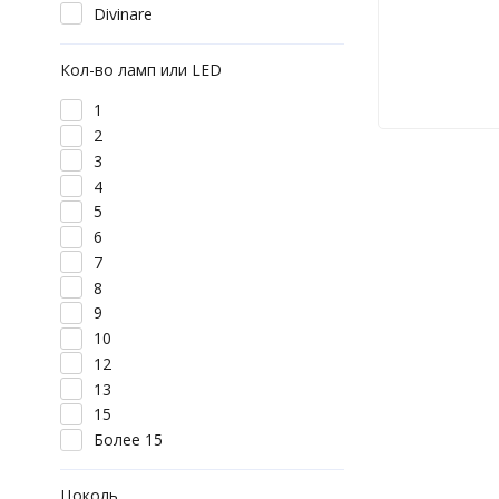
Divinare
Кол-во ламп или LED
1
2
3
4
5
6
7
8
9
10
12
13
15
Более 15
Цоколь