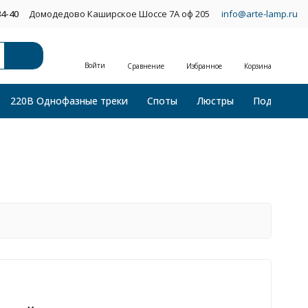
34-40
Домодедово Каширское Шоссе 7А оф 205
info@arte-lamp.ru
Войти
Сравнение
Избранное
Корзина
220В Однофазные треки
Споты
Люстры
Подвесные