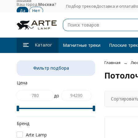
Ваш город
Москва
?
Подбор треков
Доставка и оплата
Во
Каталог
Магнитные треки
Плоские трек
Главная
Лю
Фильтр подбора
Потоло
Цена
до
Сортировать
Бренд
Arte Lamp