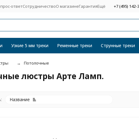
прос-ответ
Сотрудничество
О магазине
Гарантия
Ещё
+7 (495) 142-
и
Узкие 5 мм треки
Ременные треки
Струнные треки
стры
Потолочные
чные люстры Арте Ламп.
:
Название
покупателей