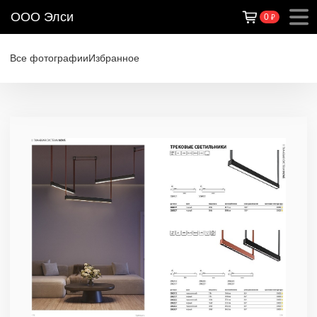
ООО Элси
0
₽
Все фотографии
Избранное